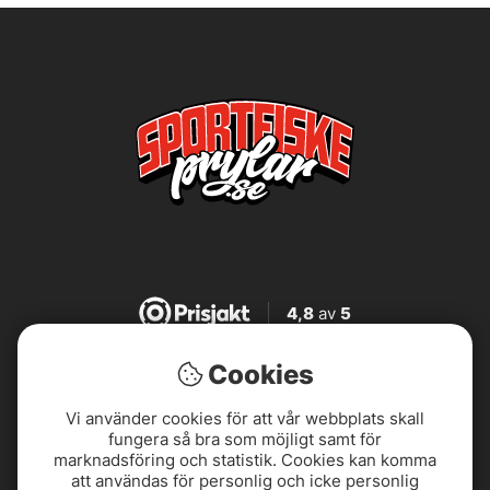
4,8
av
5
Cookies
4,8
av
5
Vi använder cookies för att vår webbplats skall
fungera så bra som möjligt samt för
4,7
av
5
marknadsföring och statistik. Cookies kan komma
att användas för personlig och icke personlig