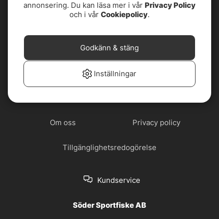
annonsering. Du kan läsa mer i vår
Privacy Policy
4,7
av
5
och i vår
Cookiepolicy
.
Godkänn & stäng
Cookiepolicy
Jobba hos oss
Inställningar
Köp- och
Nyhetsbrev
leveransvillkor
Om oss
Privacy policy
Tillgänglighetsredogörelse
Kundservice
Söder Sportfiske AB