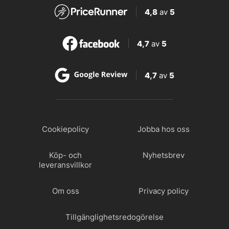
4,8
av
5
4,7
av
5
4,7
av
5
Cookiepolicy
Jobba hos oss
Köp- och
Nyhetsbrev
leveransvillkor
Om oss
Privacy policy
Tillgänglighetsredogörelse