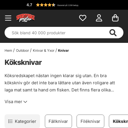
4.7
Baserat på 1158 betyg
Hem
Outdoor
Knivar & Yxor
Knivar
Köksknivar
Köksredskapet nästan ingen klarar sig utan. En bra
kökskniv gör det inte bara lättare utan även roligare att
laga mat samt ta hand om fisken. Det finns flera olika
varianter av köksknivar med allt ifrån fileknivar och
Visa mer
brödknivar till den klassiska kockkniven. Ni finner här vårat
utvalda sortiment av köksknivar.
Kategorier
Fällknivar
Filéknivar
Kökskn