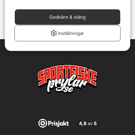
w/Brush
119 kr
Godkänn & stäng
Inställningar
4,8
av
5