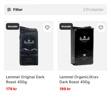
höjdpunkt på varje tur!
Filter
2
Produkter
Slutsåld
Slutsåld
Lemmel Original Dark
Lemmel Organic/Krav
Roast 450g
Dark Roast 450g
179 kr
199 kr