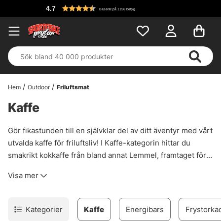
4.7
Baserat på 1156 betyg
Hem
Outdoor
Friluftsmat
Kaffe
Gör fikastunden till en självklar del av ditt äventyr med vårt
utvalda kaffe för friluftsliv! I Kaffe-kategorin hittar du
smakrikt kokkaffe från bland annat Lemmel, framtaget för
att avnjutas vid elden – gärna i emaljmugg med utsikt över
Visa mer
vattnet. Oavsett om du fiskar, campar eller bara vill ha en
riktigt god kopp i skogen, så har vi kaffet som lyfter
upplevelsen. Lätt att packa, lätt att älska – och ännu bättre i
Kategorier
Kaffe
Energibars
Frystorka
sällskap. Välj din favorit och se till att kaffepausen blir en