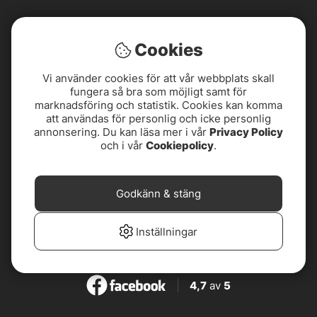
Cookies
Vi använder cookies för att vår webbplats skall
fungera så bra som möjligt samt för
marknadsföring och statistik. Cookies kan komma
att användas för personlig och icke personlig
annonsering. Du kan läsa mer i vår
Privacy Policy
och i vår
Cookiepolicy
.
Godkänn & stäng
4,8
av
5
Inställningar
4,8
av
5
4,7
av
5