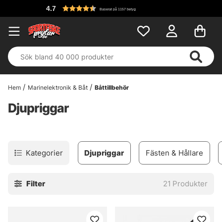
4.7
Baserat på 1157 betyg
Hem
Marinelektronik & Båt
Båttillbehör
Djupriggar
Kategorier
Djupriggar
Fästen & Hållare
Filter
21
Produkter