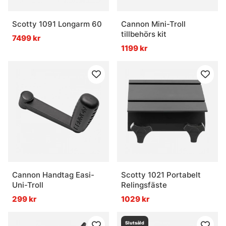
Scotty 1091 Longarm 60
Cannon Mini-Troll
tillbehörs kit
7499 kr
1199 kr
Cannon Handtag Easi-
Scotty 1021 Portabelt
Uni-Troll
Relingsfäste
299 kr
1029 kr
Slutsåld