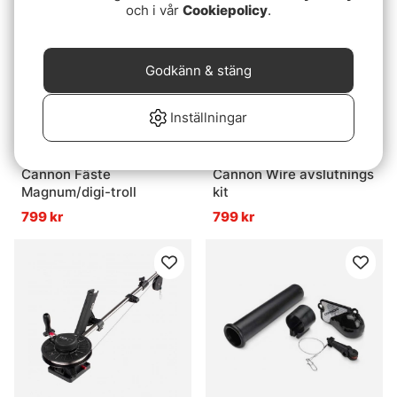
och i vår
Cookiepolicy
.
Godkänn & stäng
Inställningar
Cannon Fäste
Cannon Wire avslutnings
Magnum/digi-troll
kit
799 kr
799 kr