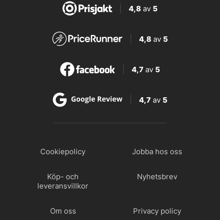
4,8
av
5
4,8
av
5
4,7
av
5
4,7
av
5
Cookiepolicy
Jobba hos oss
Köp- och
Nyhetsbrev
leveransvillkor
Om oss
Privacy policy