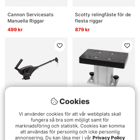
Cannon Servicesats
Scotty relingfäste för de
Manuella Riggar
flesta riggar
499 kr
879 kr
Cookies
Cannon Magnum 10
Cannon Piedestal 10cm
Vi använder cookies för att vår webbplats skall
djuprigg
Till Alu Skena
fungera så bra som möjligt samt för
12499 kr
1899 kr
marknadsföring och statistik. Cookies kan komma
att användas för personlig och icke personlig
annonsering. Du kan läsa mer i vår
Privacy Policy