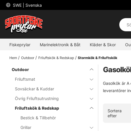
 SWE 
| Svenska
Fiskeprylar
Marinelektronik & Båt
Kläder & Skor
Ou
Hem
Outdoor
Friluftskök & Redskap
Stormkök & Friluftskök
Gasolkö
Outdoor
Friluftsmat
Gasolkök är A 
Sovsäckar & Kuddar
leverantörer i
Övrig Friluftsutrustning
Friluftskök & Redskap
Sortera
efter
Bestick & Tillbehör
Grillar