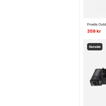
Proelia Out
359 kr
Slutsåld