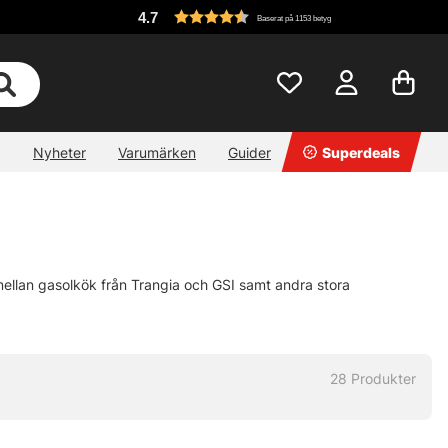
4.7
Baserat på 1153 betyg
Nyheter
Varumärken
Guider
Superdeals
 mellan gasolkök från Trangia och GSI samt andra stora
28
Produkter