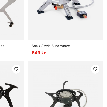
ess
Sonik Sizzla Superstove
649 kr