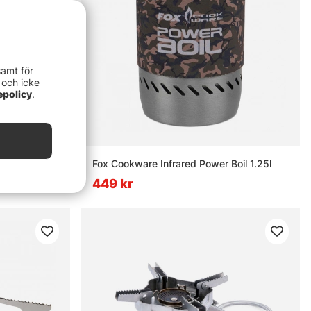
samt för
 och icke
epolicy
.
tove
Fox Cookware Infrared Power Boil 1.25l
449 kr