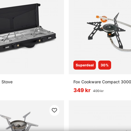
Superdeal
30%
a Stove
Fox Cookware Compact 3000
349 kr
499 kr