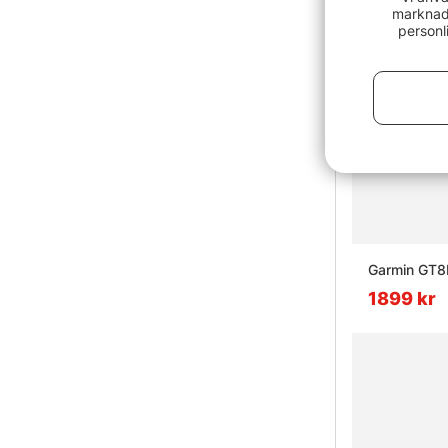
marknads
personl
Garmin GT8H
1899 kr