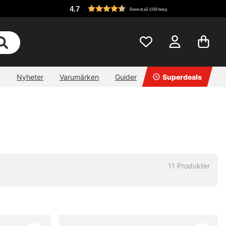
4.7
Baserat på 1158 betyg
Nyheter
Varumärken
Guider
Superdeals
11
Produkter