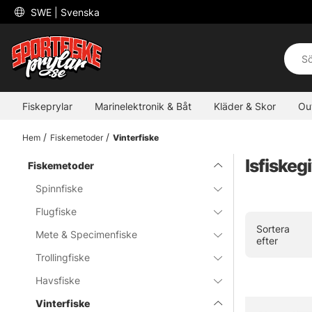
 SWE 
| Svenska
Fiskeprylar
Marinelektronik & Båt
Kläder & Skor
Ou
Hem
Fiskemetoder
Vinterfiske
Isfiskeg
Fiskemetoder
Spinnfiske
Flugfiske
Sortera
Mete & Specimenfiske
efter
Trollingfiske
Havsfiske
Vinterfiske