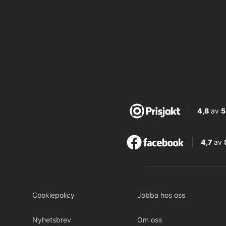
4,8
av
5
4,7
av
Cookiepolicy
Jobba hos oss
Nyhetsbrev
Om oss