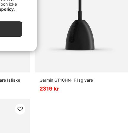
 och icke
epolicy
.
re Isfiske
Garmin GT10HN-IF Isgivare
2319 kr