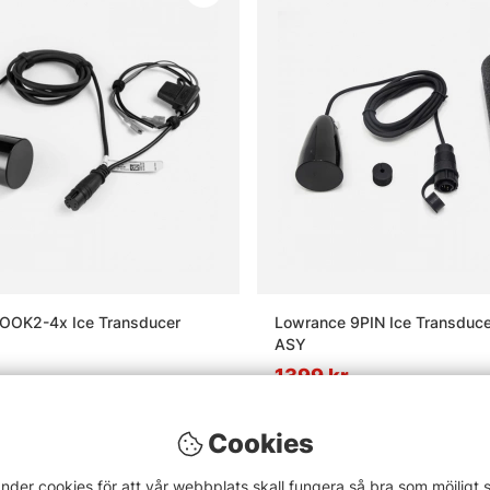
OOK2-4x Ice Transducer
Lowrance 9PIN Ice Transduc
ASY
1399 kr
Cookies
nder cookies för att vår webbplats skall fungera så bra som möjligt 