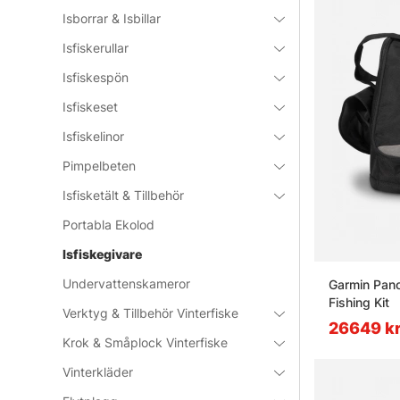
Isborrar & Isbillar
Isfiskerullar
Isfiskespön
Isfiskeset
Isfiskelinor
Pimpelbeten
Isfisketält & Tillbehör
Portabla Ekolod
Isfiskegivare
Undervattenskameror
Garmin Pano
Fishing Kit
Verktyg & Tillbehör Vinterfiske
26649 k
Krok & Småplock Vinterfiske
Vinterkläder