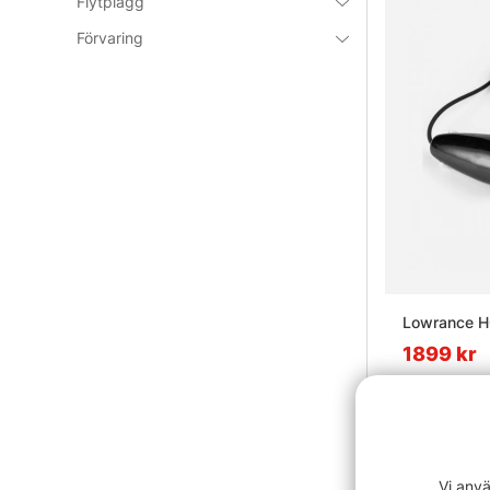
Flytplagg
Förvaring
Lowrance H
1899 kr
Vi anvä