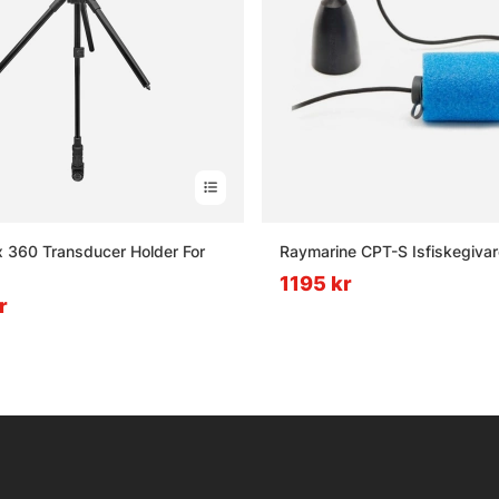
ix 360 Transducer Holder For
Raymarine CPT-S Isfiskegivar
1195 kr
r