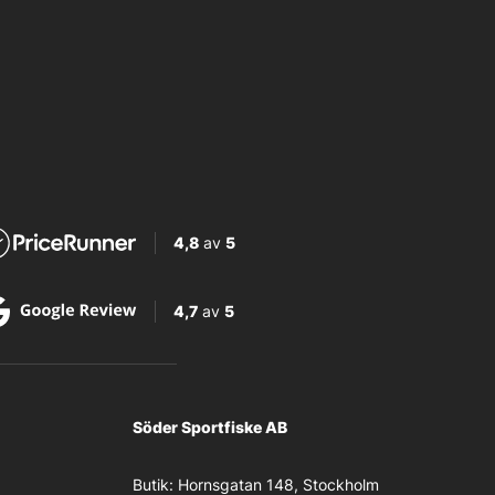
4,8
av
5
4,7
av
5
Söder Sportfiske AB
Butik:
Hornsgatan 148, Stockholm