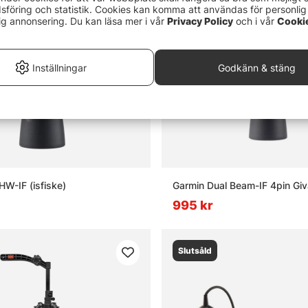
föring och statistik. Cookies kan komma att användas för personlig
ig annonsering. Du kan läsa mer i vår
Privacy Policy
och i vår
Cooki
Inställningar
Godkänn & stäng
W-IF (isfiske)
Garmin Dual Beam-IF 4pin Giva
995 kr
Slutsåld