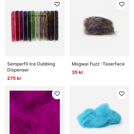
Semperfli Ice Dubbing
Mogwai Fuzz -Taserface
Dispenser
35 kr
275 kr