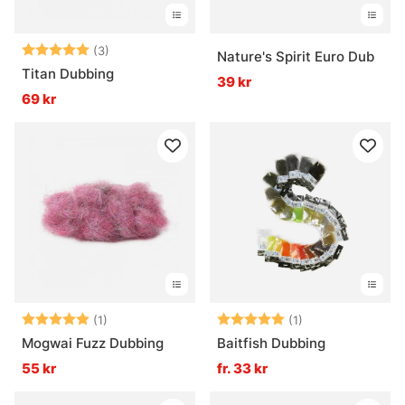
Betyg:
5.0 utav 5 stjärnor
(3)
Nature's Spirit Euro Dub
Titan Dubbing
39 kr
69 kr
Betyg:
5.0 utav 5 stjärnor
Betyg:
5.0 utav 5 stjär
(1)
(1)
Mogwai Fuzz Dubbing
Baitfish Dubbing
55 kr
fr. 33 kr