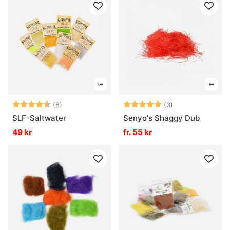
Betyg:
4.9 utav 5 stjärnor
Betyg:
5.0 utav 5 stjär
(8)
(3)
SLF-Saltwater
Senyo's Shaggy Dub
49 kr
fr. 55 kr