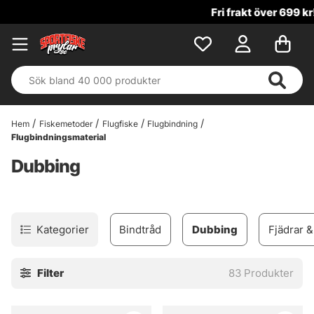
Fri frakt över 699 kr!
Hem
Fiskemetoder
Flugfiske
Flugbindning
Flugbindningsmaterial
Dubbing
Kategorier
Bindtråd
Dubbing
Fjädrar 
Filter
83
Produkter