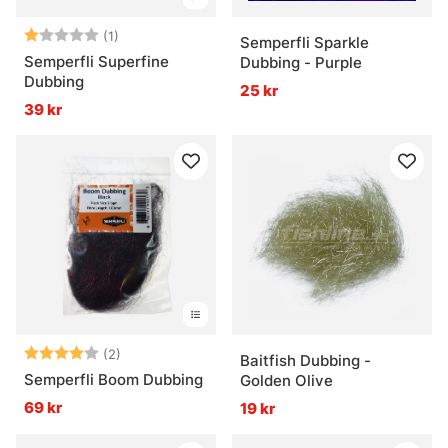
Betyg:
1.0 utav 5 stjärnor
(1)
Semperfli Sparkle
Semperfli Superfine
Dubbing - Purple
Dubbing
25 kr
39 kr
Betyg:
4.0 utav 5 stjärnor
(2)
Baitfish Dubbing -
Semperfli Boom Dubbing
Golden Olive
69 kr
19 kr