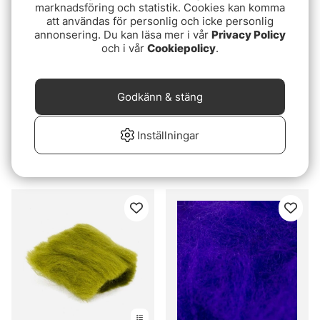
marknadsföring och statistik. Cookies kan komma
att användas för personlig och icke personlig
annonsering. Du kan läsa mer i vår
Privacy Policy
och i vår
Cookiepolicy
.
Godkänn & stäng
Inställningar
Hares Ultra Dubbing -
Semperfli Sparkle
Dark Olive
Dubbing - Light Olive
39 kr
25 kr