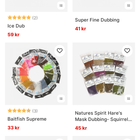
Betyg:
5.0 utav 5 stjärnor
(2)
Super Fine Dubbing
Ice Dub
41 kr
59 kr
Betyg:
4.3 utav 5 stjärnor
(3)
Natures Spirit Hare's
Baitfish Supreme
Mask Dubbing- Squirrel
Blend
33 kr
45 kr