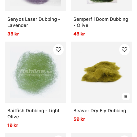
Senyos Laser Dubbing -
Semperfli Boom Dubbing
Lavender
- Olive
35 kr
45 kr
Baitfish Dubbing - Light
Beaver Dry Fly Dubbing
Olive
59 kr
19 kr