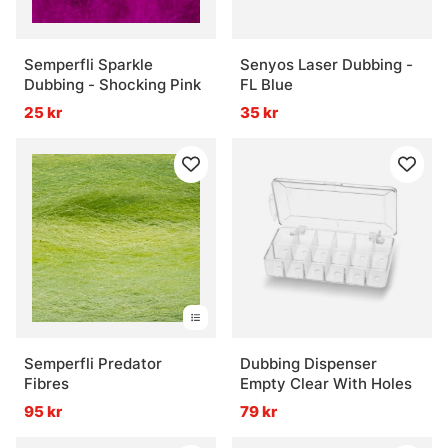
Semperfli Sparkle
Senyos Laser Dubbing -
Dubbing - Shocking Pink
FL Blue
25 kr
35 kr
Semperfli Predator
Dubbing Dispenser
Fibres
Empty Clear With Holes
95 kr
79 kr