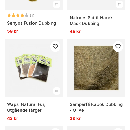
Betyg:
4.0 utav 5 stjärnor
(1)
Natures Spirit Hare's
Senyos Fusion Dubbing
Mask Dubbing
59 kr
45 kr
Wapsi Natural Fur,
Semperfli Kapok Dubbing
Utgående färger
- Olive
42 kr
39 kr