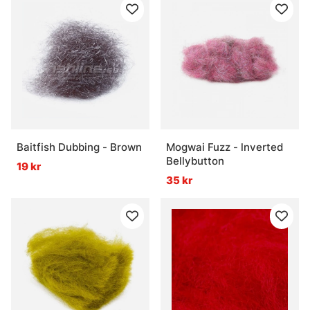
Baitfish Dubbing - Brown
Mogwai Fuzz - lnverted
Bellybutton
19 kr
35 kr