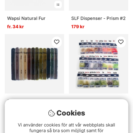
Wapsi Natural Fur
SLF Dispenser - Prism #2
fr. 34 kr
179 kr
Semperfli Superfine
Baitfish Dubbing - Gray
Dubbing Dispenser
19 kr
Cookies
Natural
269 kr
Vi använder cookies för att vår webbplats skall
fungera så bra som möjligt samt för