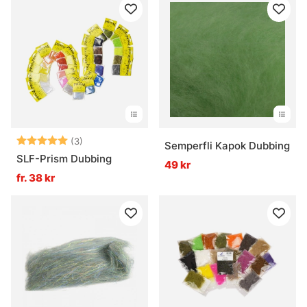
Betyg:
5.0 utav 5 stjärnor
(3)
Semperfli Kapok Dubbing
SLF-Prism Dubbing
49 kr
fr. 38 kr