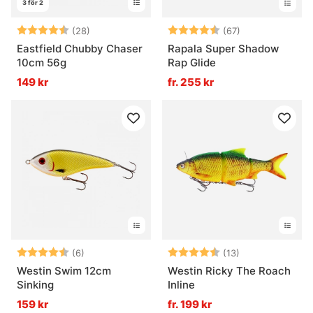
3 för 2
Betyg:
4.6 utav 5 stjärnor
Betyg:
4.7 utav 5 stjä
(28)
(67)
Eastfield Chubby Chaser
Rapala Super Shadow
10cm 56g
Rap Glide
149 kr
fr. 255 kr
Betyg:
4.7 utav 5 stjärnor
Betyg:
4.2 utav 5 stjä
(6)
(13)
Westin Swim 12cm
Westin Ricky The Roach
Sinking
Inline
159 kr
fr. 199 kr