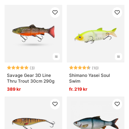
Betyg:
5.0 utav 5 stjärnor
Betyg:
4.4 utav 5 stjä
(3)
(10)
Savage Gear 3D Line
Shimano Yasei Soul
Thru Trout 30cm 290g
Swim
389 kr
fr. 219 kr