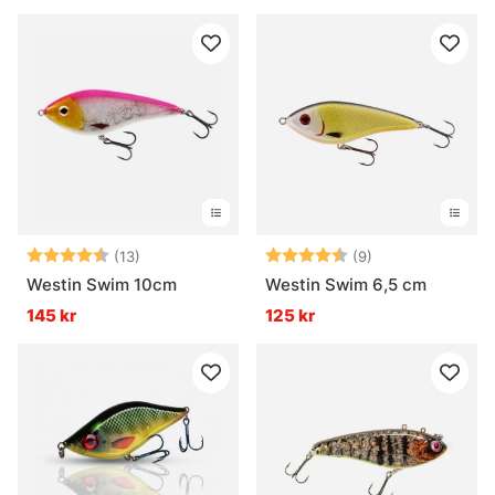
Betyg:
4.8 utav 5 stjärnor
Betyg:
4.8 utav 5 stjär
(13)
(9)
Westin Swim 10cm
Westin Swim 6,5 cm
145 kr
125 kr