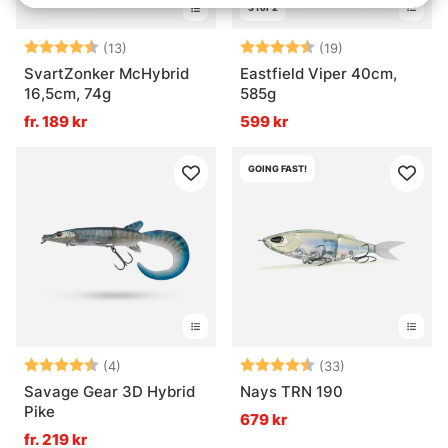
3 för 2
Betyg:
4.5 utav 5 stjärnor
Betyg:
4.8 utav 5 stjä
(13)
(19)
SvartZonker McHybrid
Eastfield Viper 40cm,
16,5cm, 74g
585g
fr. 189 kr
599 kr
GOING FAST!
Betyg:
4.8 utav 5 stjärnor
Betyg:
4.9 utav 5 stjä
(4)
(33)
Savage Gear 3D Hybrid
Nays TRN 190
Pike
679 kr
fr. 219 kr