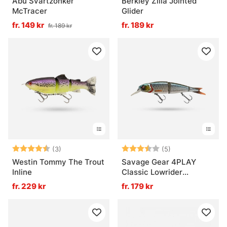
Abu Svartzonker
Berkley Zilla Jointed
McTracer
Glider
fr. 149 kr
fr. 189 kr
fr. 189 kr
Betyg:
4.7 utav 5 stjärnor
Betyg:
3.6 utav 5 stjär
(3)
(5)
Westin Tommy The Trout
Savage Gear 4PLAY
Inline
Classic Lowrider
Suspending
fr. 229 kr
fr. 179 kr