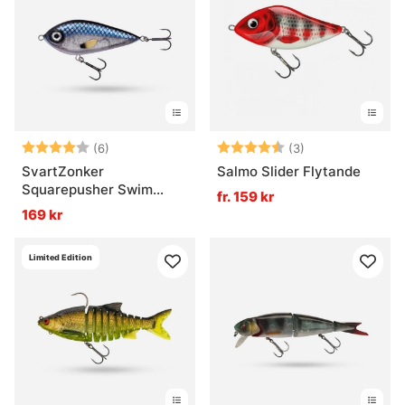
Betyg:
4.0 utav 5 stjärnor
Betyg:
4.3 utav 5 stjär
(6)
(3)
SvartZonker
Salmo Slider Flytande
Squarepusher Swim
fr. 159 kr
12,5cm, 73g
169 kr
Limited Edition