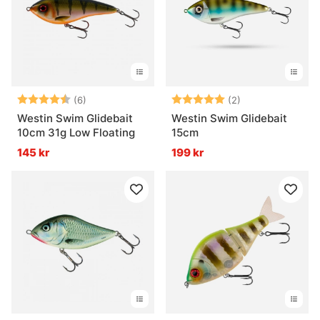
Betyg:
4.7 utav 5 stjärnor
Betyg:
5.0 utav 5 stjär
(6)
(2)
Westin Swim Glidebait
Westin Swim Glidebait
10cm 31g Low Floating
15cm
145 kr
199 kr