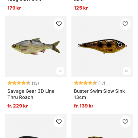
179 kr
125 kr
Betyg:
4.5 utav 5 stjärnor
Betyg:
4.3 utav 5 stjä
(13)
(17)
Savage Gear 3D Line
Buster Swim Slow Sink
Thru Roach
13cm
fr. 229 kr
fr. 139 kr