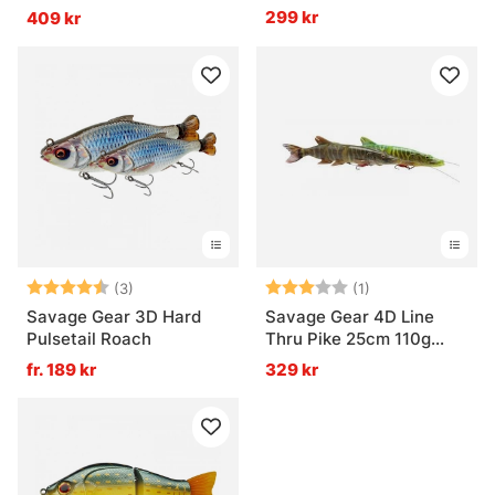
12''/30,5cm, 226g
299 kr
409 kr
Betyg:
4.3 utav 5 stjärnor
Betyg:
3.0 utav 5 stjär
(3)
(1)
Savage Gear 3D Hard
Savage Gear 4D Line
Pulsetail Roach
Thru Pike 25cm 110g
Slow Sink
fr. 189 kr
329 kr