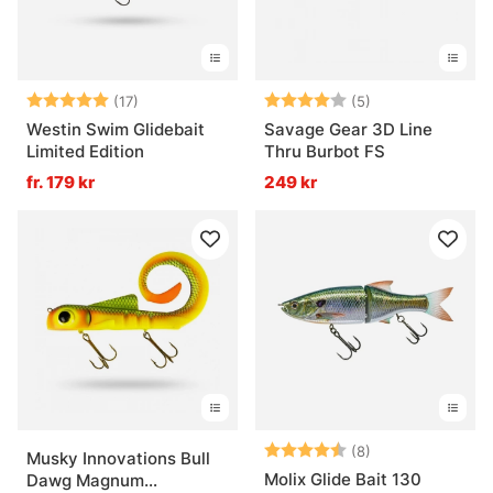
Betyg:
5.0 utav 5 stjärnor
Betyg:
4.0 utav 5 stjär
(17)
(5)
Westin Swim Glidebait
Savage Gear 3D Line
Limited Edition
Thru Burbot FS
fr. 179 kr
249 kr
Betyg:
4.3 utav 5 stjär
(8)
Musky Innovations Bull
Molix Glide Bait 130
Dawg Magnum