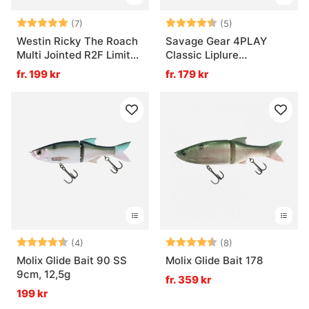
Betyg:
5.0 utav 5 stjärnor
Betyg:
4.2 utav 5 stjär
(7)
(5)
Westin Ricky The Roach
Savage Gear 4PLAY
Multi Jointed R2F Limited
Classic Liplure
Edition
Suspending
fr. 199 kr
fr. 179 kr
Betyg:
4.3 utav 5 stjärnor
Betyg:
4.1 utav 5 stjär
(4)
(8)
Molix Glide Bait 90 SS
Molix Glide Bait 178
9cm, 12,5g
fr. 359 kr
199 kr