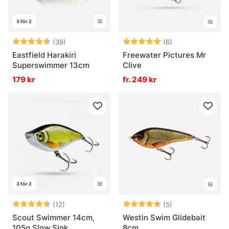
3 för 2
Betyg:
4.6 utav 5 stjärnor
Betyg:
5.0 utav 5 stjär
(39)
(6)
Eastfield Harakiri
Freewater Pictures Mr
Superswimmer 13cm
Clive
179 kr
fr. 249 kr
3 för 2
Betyg:
4.7 utav 5 stjärnor
Betyg:
4.6 utav 5 stjär
(12)
(5)
Scout Swimmer 14cm,
Westin Swim Glidebait
105g Slow Sink
8cm