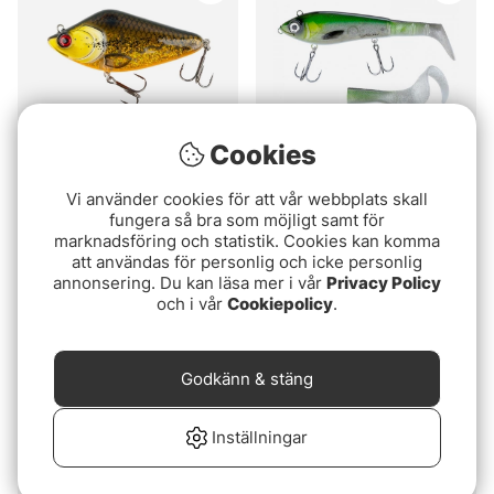
Cookies
Betyg:
5.0 utav 5 stjärnor
Betyg:
4.9 utav 5 stjär
(1)
(7)
Vi använder cookies för att vår webbplats skall
fungera så bra som möjligt samt för
Freewater Pictures
SvartZonker McHybrid
marknadsföring och statistik. Cookies kan komma
Toddler Swim
20cm, 100g
att användas för personlig och icke personlig
199 kr
249 kr
annonsering. Du kan läsa mer i vår
Privacy Policy
och i vår
Cookiepolicy
.
Godkänn & stäng
Inställningar