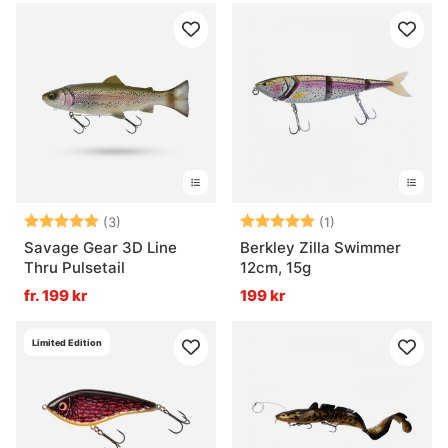
Betyg:
5.0 utav 5 stjärnor
Betyg:
5.0 utav 5 stjär
(3)
(1)
Savage Gear 3D Line
Berkley Zilla Swimmer
Thru Pulsetail
12cm, 15g
fr. 199 kr
199 kr
Limited Edition