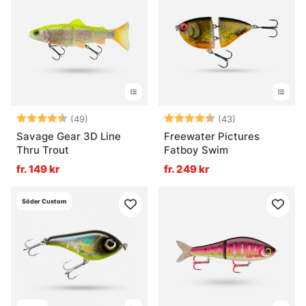
Vad är ett swimbait bra för?
Hur fiskas ett swimbait?
Vad skiljer hårda och mjuka swimbaits åt?
Betyg:
4.9 utav 5 stjärnor
Betyg:
4.9 utav 5 stjä
(49)
(43)
Savage Gear 3D Line
Freewater Pictures
Thru Trout
Fatboy Swim
fr. 149 kr
fr. 249 kr
Söder Custom