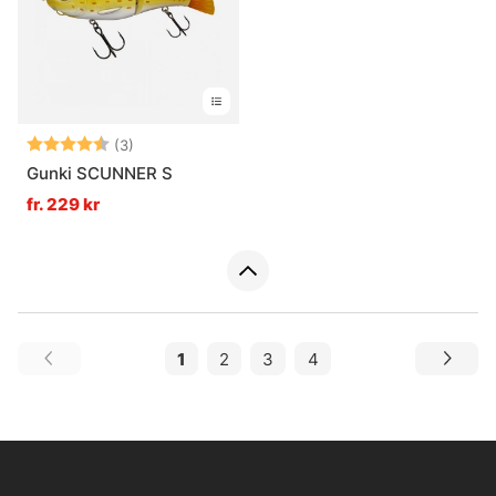
Betyg:
4.7 utav 5 stjärnor
(3)
Gunki SCUNNER S
fr. 229 kr
1
2
3
4