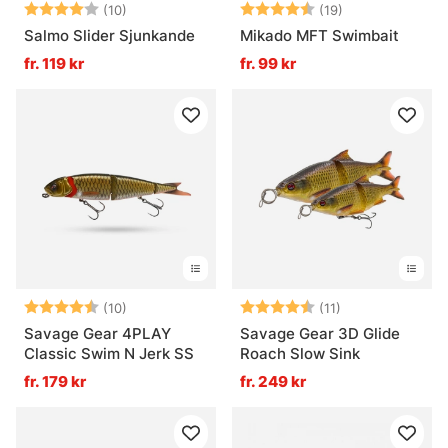
Betyg:
4.0 utav 5 stjärnor
Betyg:
4.6 utav 5 stjä
(10)
(19)
Salmo Slider Sjunkande
Mikado MFT Swimbait
fr. 119 kr
fr. 99 kr
Betyg:
4.5 utav 5 stjärnor
Betyg:
4.9 utav 5 stjä
(10)
(11)
Savage Gear 4PLAY
Savage Gear 3D Glide
Classic Swim N Jerk SS
Roach Slow Sink
fr. 179 kr
fr. 249 kr