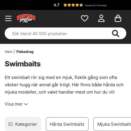
4.7
Baserat på 1153 betyg
Hem
Fiskedrag
Swimbaits
Ett swimbait rör sig med en mjuk, fisklik gång som ofta
väcker hugg när annat går trögt. Här finns både hårda och
mjuka modeller, och valet handlar mest om hur du vill
fiska: lite mer kantigt och distinkt, eller mer följsamt och
Visa mer
levande. Enkelt att komma igång med. Kasta ut, veva hem,
och låt betet göra jobbet. För gädda är det här en rätt vass
väg när fisken står grunt, följer beten utan att riktigt slå,
Kategorier
Hårda Swimbaits
Mjuka Swimbait
eller när vattnet är klart och rörelsen behöver se trovärdig