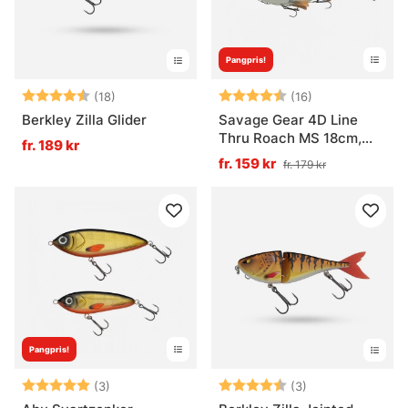
Pangpris!
Betyg:
4.7 utav 5 stjärnor
Betyg:
4.8 utav 5 stjä
(18)
(16)
Berkley Zilla Glider
Savage Gear 4D Line
Thru Roach MS 18cm,
fr. 189 kr
86g
fr. 159 kr
fr. 179 kr
Pangpris!
Betyg:
5.0 utav 5 stjärnor
Betyg:
4.7 utav 5 stjär
(3)
(3)