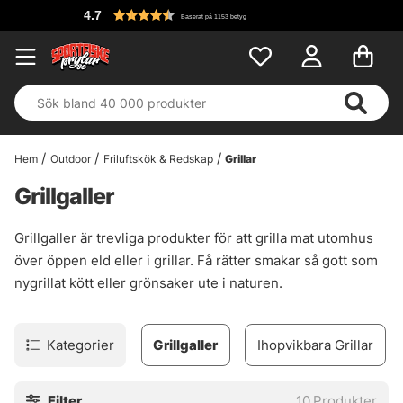
4.7
Baserat på 1153 betyg
Hem
Outdoor
Friluftskök & Redskap
Grillar
Grillgaller
Grillgaller är trevliga produkter för att grilla mat utomhus
över öppen eld eller i grillar. Få rätter smakar så gott som
nygrillat kött eller grönsaker ute i naturen.
Kategorier
Grillgaller
Ihopvikbara Grillar
Filter
10
Produkter