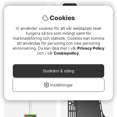
Slutsåld
Cookies
Vi använder cookies för att vår webbplats skall
fungera så bra som möjligt samt för
marknadsföring och statistik. Cookies kan komma
att användas för personlig och icke personlig
annonsering. Du kan läsa mer i vår
Privacy Policy
och i vår
Cookiepolicy
.
IFISH Grillplatta Till
IFISH Grillhalster
Cook'n Go
159 kr
Godkänn & stäng
299 kr
Inställningar
Slutsåld
Slutsåld