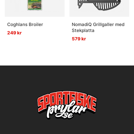
Coghlans Broiler
NomadiQ Grillgaller med
Stekplatta
249 kr
579 kr