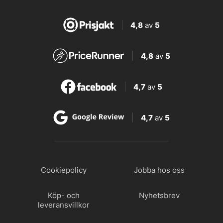
4,8
av
5
4,8
av
5
4,7
av
5
4,7
av
5
Cookiepolicy
Jobba hos oss
Köp- och
Nyhetsbrev
leveransvillkor