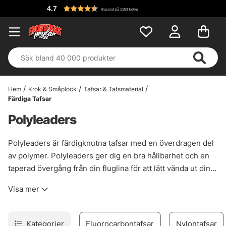
4.7
Baserat på 1153 betyg
Hem
Krok & Småplock
Tafsar & Tafsmaterial
Färdiga Tafsar
Polyleaders
Polyleaders är färdigknutna tafsar med en överdragen del
av polymer. Polyleaders ger dig en bra hållbarhet och en
taperad övergång från din fluglina för att lätt vända ut din
fluga. Det finns även olika sjunkhastigheter på polyleaders
Visa mer
som du kan välja mellan och olika typer av polyleaders från
olika leverantörer i denna kategori.
Kategorier
Fluorocarbontafsar
Nylontafsar