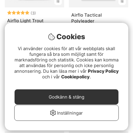
Betyg:
5.0 utav 5 stjärnor
(3)
Airflo Tactical
Airflo Light Trout
Polyleader
Polyleader
159 kr
fr. 99 kr
Cookies
Vi använder cookies för att vår webbplats skall
fungera så bra som möjligt samt för
marknadsföring och statistik. Cookies kan komma
att användas för personlig och icke personlig
annonsering. Du kan läsa mer i vår
Privacy Policy
och i vår
Cookiepolicy
.
Godkänn & stäng
Rio Trout VersiLeader
Rio Trout VersiLeader
Inställningar
Trout 7ft
Medium 10ft
229 kr
269 kr