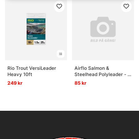
Rio Trout VersiLeader
Airflo Salmon &
Heavy 10ft
Steelhead Polyleader - 5'
Clear Hover
249 kr
85 kr