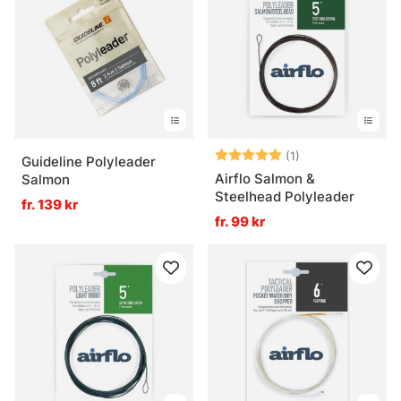
Betyg:
5.0 utav 5 stjär
(1)
Guideline Polyleader
Airflo Salmon &
Salmon
Steelhead Polyleader
fr. 139 kr
fr. 99 kr