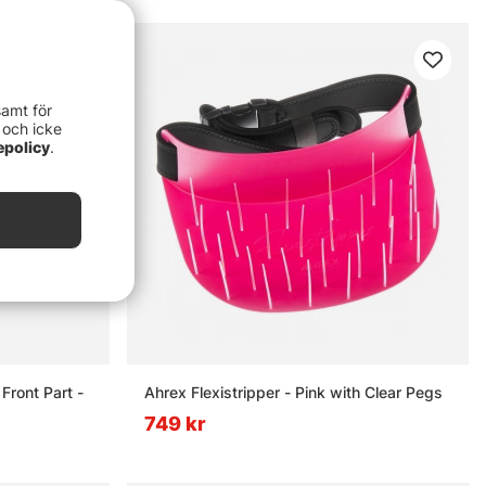
samt för
 och icke
epolicy
.
Front Part -
Ahrex Flexistripper - Pink with Clear Pegs
749 kr