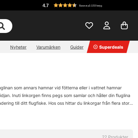
4.7
Baserat på 1153 betyg
Nyheter
Varumärken
Guider
Superdeals
Fluglinan som annars hamnar vid fötterna eller i vattnet hamnar
djan. Inuti linkorgen finns pegs som samlar och håller din fluglina
ing till ditt flugfiske. Hos oss hittar du linkorgar från flera stora
22
Produkter