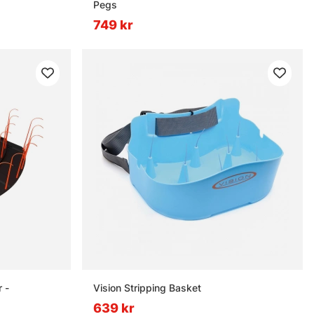
Pegs
749 kr
 -
Vision Stripping Basket
639 kr