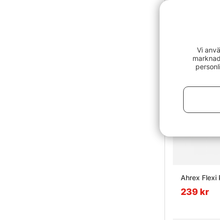
Vi anvä
marknads
personl
Ahrex Flexi
239 kr