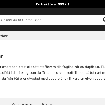
Fri frakt över 699 kr!
tdoor
ar
t smart och praktiskt sätt att förvara din fluglina när du flugfiskar. 
selfritt i din linkorg som du fäster med det medföljande bältet runt mi
r du från båt eller utvadad med vadare är en linkorg en given uppgrader
m flugfiske som exempelvis Ahrex, Vision och många fler!
Varumärke
Pris