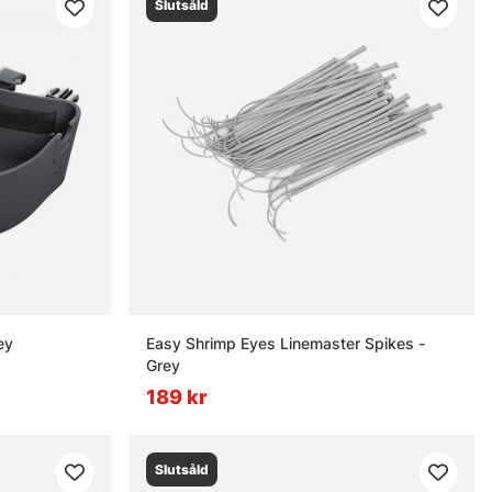
Slutsåld
ey
Easy Shrimp Eyes Linemaster Spikes -
Grey
189 kr
Slutsåld