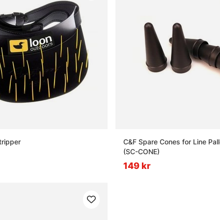
tripper
C&F Spare Cones for Line Pal
(SC-CONE)
149 kr