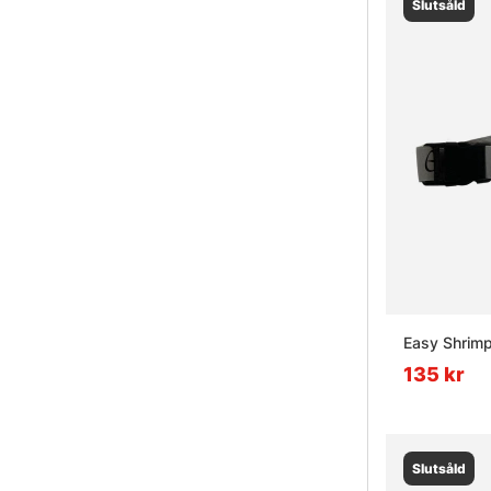
Slutsåld
Easy Shrimp
135 kr
Slutsåld