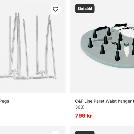
Slutsåld
 Pegs
C&F Line Pallet Waist hanger 
300)
799 kr