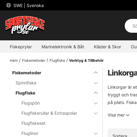
 SWE 
| Svenska
Fiskeprylar
Marinelektronik & Båt
Kläder & Skor
Ou
Hem
Fiskemetoder
Flugfiske
Verktyg & Tillbehör
Linkorg
Fiskemetoder
Spinnfiske
Linkorgar är et
Flugfiske
tryggt och tras
på plats. Fiska
Flugspön
varumärken ino
Flugfiskerullar & Extraspolar
Visa mer
Flugfiskeset
Fluglinor
Sortera