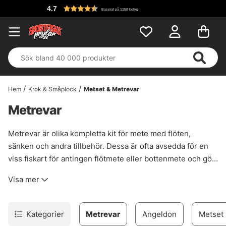
4.7
Baserat på 1158 betyg
Hem
Krok & Småplock
Metset & Metrevar
Metrevar
Metrevar är olika kompletta kit för mete med flöten,
sänken och andra tillbehör. Dessa är ofta avsedda för en
viss fiskart för antingen flötmete eller bottenmete och gör
det enkelt att börja meta den fisk och metod som
Visa mer
metreven avser. Här hittar du metrevar för olika arter som
makrill, gös, abborre, plattfisk och gädda.
Kategorier
Metrevar
Angeldon
Metset