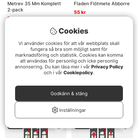
Metrev 35 Mm Komplett
Fladen Flötmete Abborre
2-pack
55 kr
25 kr
Cookies
Slutsåld
Slutsåld
Vi använder cookies för att vår webbplats skall
fungera så bra som möjligt samt för
marknadsföring och statistik. Cookies kan komma
att användas för personlig och icke personlig
annonsering. Du kan läsa mer i vår
Privacy Policy
och i vår
Cookiepolicy
.
Godkänn & stäng
Konger Flöteskit (3-
Metrev Mini
pack)
85 kr
Inställningar
95 kr
Slutsåld
Slutsåld