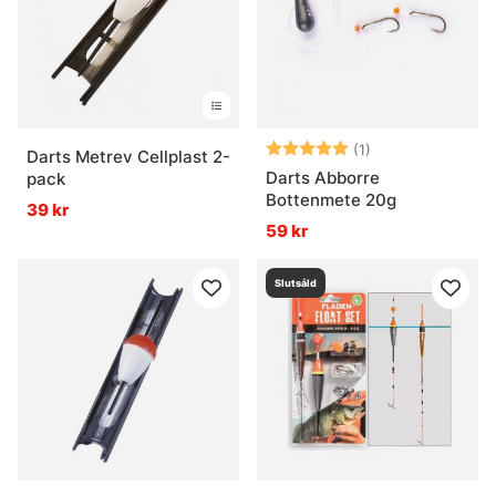
Betyg:
5.0 utav 5 stjär
(1)
Darts Metrev Cellplast 2-
Darts Abborre
pack
Bottenmete 20g
39 kr
59 kr
Slutsåld