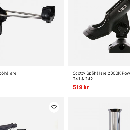
pöhållare
Scotty Spöhållare 230BK Powe
241 & 242
519 kr