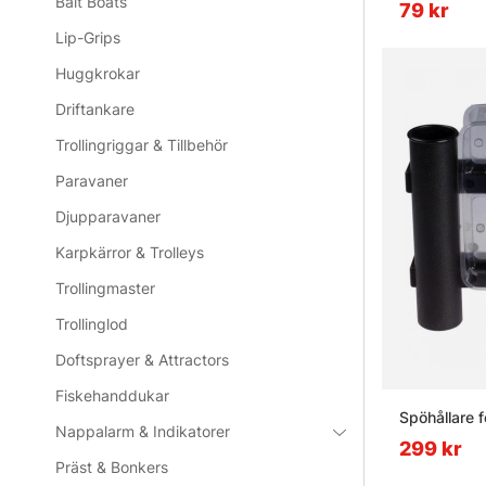
Bait Boats
79 kr
Lip-Grips
Huggkrokar
Driftankare
Trollingriggar & Tillbehör
Paravaner
Djupparavaner
Karpkärror & Trolleys
Trollingmaster
Trollinglod
Doftsprayer & Attractors
Fiskehanddukar
Spöhållare f
Nappalarm & Indikatorer
299 kr
Präst & Bonkers