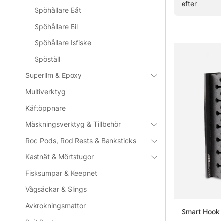
efter
Spöhållare Båt
» Till verkty
Spöhållare Bil
Spöhållare Isfiske
Vanliga fråg
Spöställ
Superlim & Epoxy
Vad är en
Multiverktyg
Käftöppnare
Vad är et
Mäskningsverktyg & Tillbehör
Rod Pods, Rod Rests & Banksticks
Varför an
Kastnät & Mörtstugor
Fisksumpar & Keepnet
Vad ska m
Vågsäckar & Slings
Avkrokningsmattor
Smart Hook