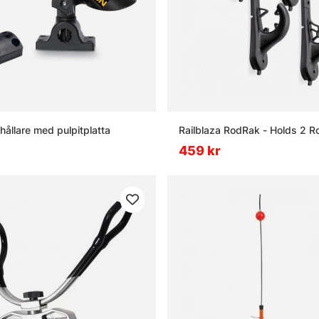
ållare med pulpitplatta
Railblaza RodRak - Holds 2 R
459 kr