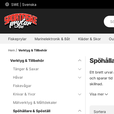
 SWE 
| Svenska
Fiskeprylar
Marinelektronik & Båt
Kläder & Skor
Ou
Hem
Verktyg & Tillbehör
Spöhålla
Verktyg & Tillbehör
Tänger & Saxar
Ett brett urval
Håvar
och sparar tid 
skillnad.
Fiskevågar
Här finns lösni
Knivar & Yxor
Visa mer
Sortimentet ry
nog, men vikti
Mätverktyg & Måttdekaler
Valet handlar 
Spöhållare & Spöställ
Sortera
blir en bra hål