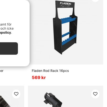
samt för
 och icke
epolicy
.
er
Fladen Rod Rack 16pcs
569 kr