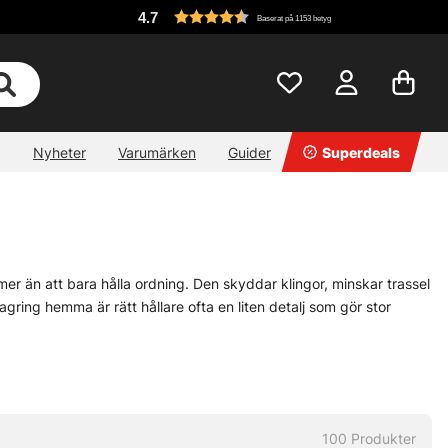
4.7
Baserat på 1153 betyg
Nyheter
Varumärken
Guider
Superdeals
 mer än att bara hålla ordning. Den skyddar klingor, minskar trassel
 lagring hemma är rätt hållare ofta en liten detalj som gör stor
öna stående i förråd, garage eller på väg till nästa pass.
med fokus på praktisk funktion snarare än pynt. Det är enkelt
gga säkert under transport eller vila sorterat mellan passen? Då
100
Produkter
igt kanske. Väldigt användbart, däremot.