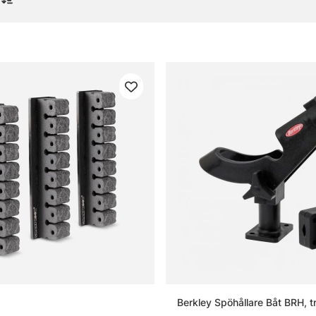
g & bra att ha
or om spöhållare och spöställ
 spöhållare?
t spöställ?
vända spöhållare i båten?
an tänka på vid val av hållare?
Berkley Spöhållare Båt BRH, tr