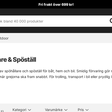
Fri frakt över 699 kr!
tdoor
re & Spöställ
 av spöhållare och spöställ för båt, hem och bil. Smidig förvaring gör
när grejorna ska fram snabbt. För trolling, transport i bil eller prydlig
ngar för många lägen, från fasta fästen i båten till ställ som håller sp
mmer välkända varumärken och modeller som känns stabila i handen, 
gt nog.
mest om hur spöna används. Ska de stå nära till hands under fiske, li
Kategori
Varumärke
Pris
lare inte bara bekvämlighet, utan ett riktigt vettigt skydd. Lite tråk