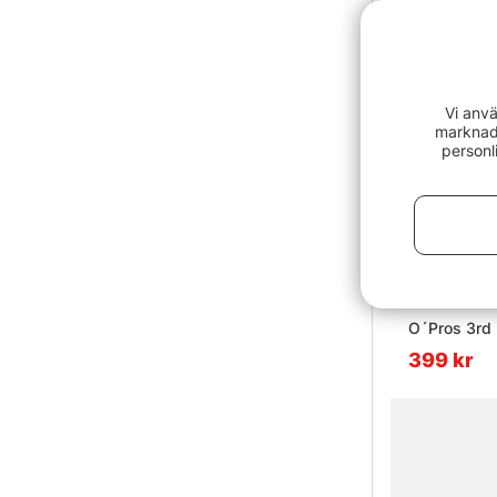
Vi anvä
marknads
personl
O´Pros 3rd
399 kr