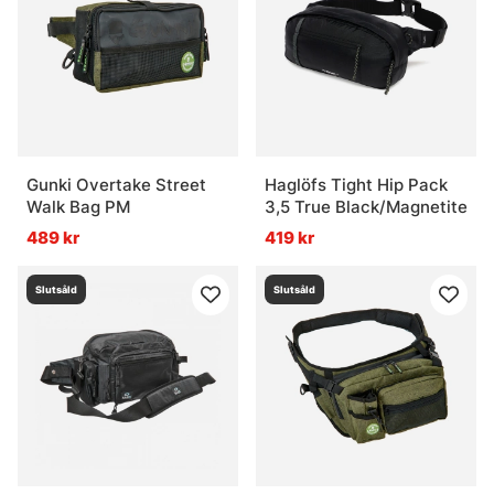
Gunki Overtake Street
Haglöfs Tight Hip Pack
Walk Bag PM
3,5 True Black/Magnetite
489 kr
419 kr
Slutsåld
Slutsåld