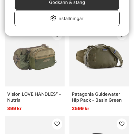
Godkänn & stäng
Vision Aqua Handles -
Simms Tributary Sling
Olive
Pack - Tahitian Pearl
Inställningar
899 kr
1199 kr
Vision LOVE HANDLES² -
Patagonia Guidewater
Nutria
Hip Pack - Basin Green
899 kr
2599 kr