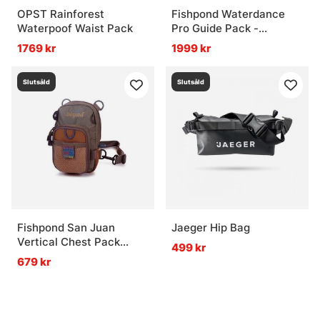
OPST Rainforest
Fishpond Waterdance
Waterpoof Waist Pack
Pro Guide Pack -
Driftwood
1769 kr
1999 kr
Slutsåld
Slutsåld
Fishpond San Juan
Jaeger Hip Bag
Vertical Chest Pack
499 kr
Sand Saddle Brown
679 kr