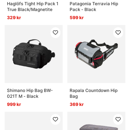
Haglöfs Tight Hip Pack 1
Patagonia Terravia Hip
True Black/Magnetite
Pack - Black
329 kr
599 kr
Shimano Hip Bag BW-
Rapala Countdown Hip
021T M - Black
Bag
999 kr
369 kr