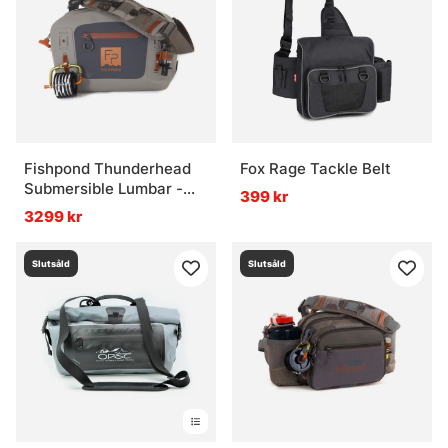
Fishpond Thunderhead
Fox Rage Tackle Belt
Submersible Lumbar -
399 kr
Eco Shale
3299 kr
Slutsåld
Slutsåld