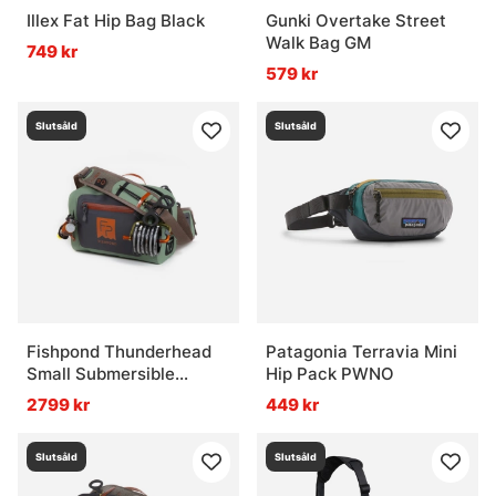
Illex Fat Hip Bag Black
Gunki Overtake Street
Walk Bag GM
749 kr
579 kr
Slutsåld
Slutsåld
Fishpond Thunderhead
Patagonia Terravia Mini
Small Submersible
Hip Pack PWNO
Lumbar - Eco Yucca
2799 kr
449 kr
Slutsåld
Slutsåld