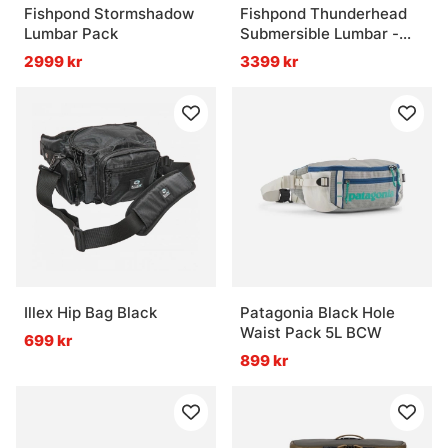
Fishpond Stormshadow
Fishpond Thunderhead
Lumbar Pack
Submersible Lumbar -
Eco Yucca
2999 kr
3399 kr
Illex Hip Bag Black
Patagonia Black Hole
Waist Pack 5L BCW
699 kr
899 kr