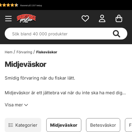
Fri frakt över 699 kr!
Hem
Förvaring
Fiskeväskor
Midjeväskor
Smidig förvaring när du fiskar lätt.
Midjeväskor är ett jättebra val när du inte ska ha med dig
allt för mycket grejer, alternativ som extraförvaring om
Visa mer
man har ett läger där man kan ha allt så tar man bara med
sig det essentiella ut på vattnet! Riktigt bekvämt alternativ
och vissa av dessa är så genomtänkta att man blir
Kategorier
Midjeväskor
Betesväskor
F
förbluffad hur mycket man kan få med sig en så liten