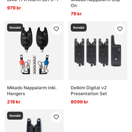
On
979 kr
79 kr
Slutsåld
Slutsåld
Mikado Nappalarm inkl.
Delkim Digital v2
Hangers
Presentation Set
219 kr
8099 kr
Slutsåld