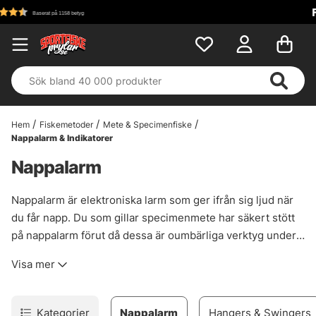
Fri frakt över 699 kr!
Hem
Fiskemetoder
Mete & Specimenfiske
Nappalarm & Indikatorer
Nappalarm
Nappalarm är elektroniska larm som ger ifrån sig ljud när
du får napp. Du som gillar specimenmete har säkert stött
på nappalarm förut då dessa är oumbärliga verktyg under
bottenmetet till flera arter och riggar. Välj mellan
Visa mer
leverantörer som Fox, Prologic och andra i vårt breda
sortiment av nappalarm!
Kategorier
Nappalarm
Hangers & Swingers