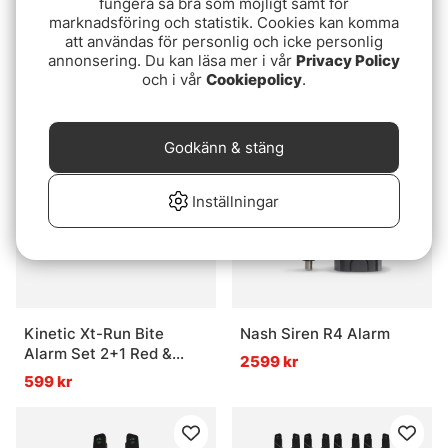
fungera så bra som möjligt samt för
marknadsföring och statistik. Cookies kan komma
Fox Micron MX
Sonik SKS2 Alarm Set
att användas för personlig och icke personlig
3+1 + Bivvy Lamp
annonsering. Du kan läsa mer i vår
Privacy Policy
1099 kr
och i vår
Cookiepolicy
.
2499 kr
Godkänn & stäng
Inställningar
Kinetic Xt-Run Bite
Nash Siren R4 Alarm
Alarm Set 2+1 Red &
2599 kr
Yellow
599 kr