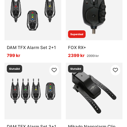
Superdeal
DAM TFX Alarm Set 2+1
FOX RX+
799 kr
2399 kr
2999 kr
Slutsåld
Slutsåld
DAM TFX Alarm Set 3+1
Mikado Nappalarm Clip