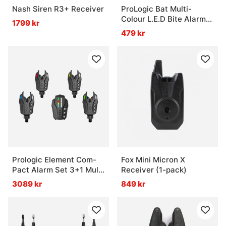
Nash Siren R3+ Receiver
ProLogic Bat Multi-
Colour L.E.D Bite Alarm
1799 kr
W/Protective Case
479 kr
Prologic Element Com-
Fox Mini Micron X
Pact Alarm Set 3+1 Multi
Receiver (1-pack)
Color
3089 kr
849 kr