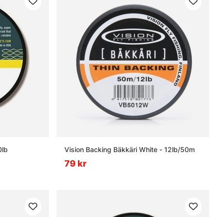
0lb
Vision Backing Bäkkäri White - 12lb/50m
79 kr