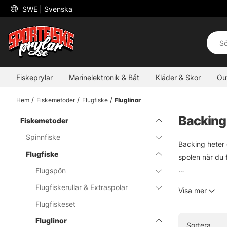
 SWE 
| Svenska
Fiskeprylar
Marinelektronik & Båt
Kläder & Skor
Ou
Hem
Fiskemetoder
Flugfiske
Fluglinor
Backing
Fiskemetoder
Spinnfiske
Backing heter 
Flugfiske
spolen när du f
Flugspön
Generellt kan 
Flugfiskerullar & Extraspolar
Visa mer
och laxfiske k
Flugfiskeset
även då backing
går av!
Fluglinor
Sortera