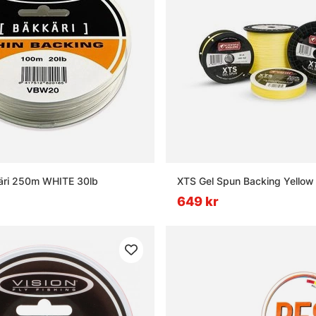
käri 250m WHITE 30lb
XTS Gel Spun Backing Yellow
649 kr