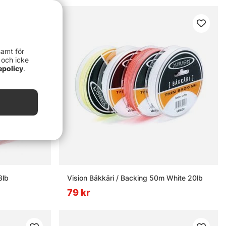
samt för
 och icke
epolicy
.
8lb
Vision Bäkkäri / Backing 50m White 20lb
79 kr