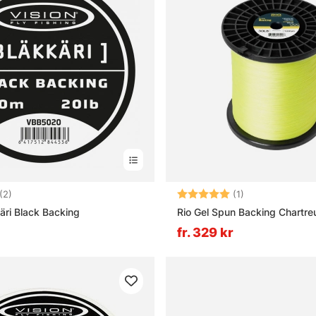
5.0 utav 5 stjärnor
Betyg:
5.0 utav 5 stjär
(2)
(1)
äri Black Backing
Rio Gel Spun Backing Chartre
fr. 329 kr