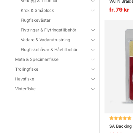
Verktyg & Tillbehör
VATN Braid
fr. 79 kr
Krok & Småplock
Flugfiskevästar
Flytringar & Flytringstillbehör
Vadare & Vadarutrustning
Flugfiskehåvar & Håvtillbehör
Mete & Specimenfiske
Trollingfiske
Havsfiske
Vinterfiske
Betyg:
SA Backing 