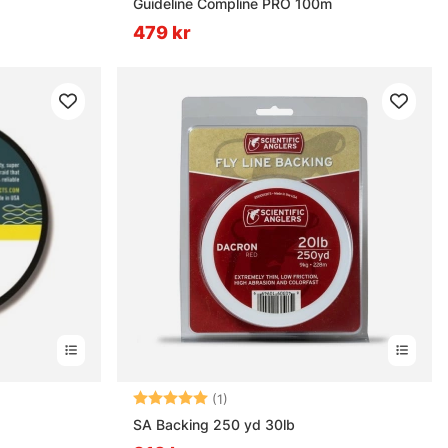
Guideline Compline PRO 100m
479 kr
Betyg:
5.0 utav 5 stjärnor
(1)
SA Backing 250 yd 30lb