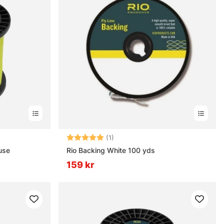
nor
Betyg:
5.0 utav 5 stjärnor
(1)
use
Rio Backing White 100 yds
159 kr