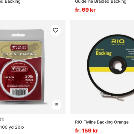
ed Backing
Guideline Braided Backing
fr. 69 kr
5.0 utav 5 stjärnor
(1)
RIO Flyline Backing Orange
100 yd 20lb
fr. 159 kr