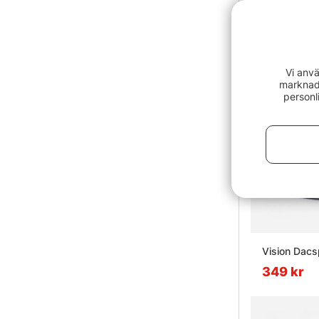
Vi anvä
marknads
personl
Vision Dac
349 kr