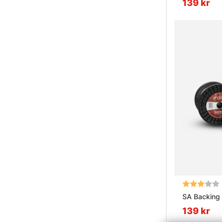
139 kr
Betyg:
SA Backing
139 kr