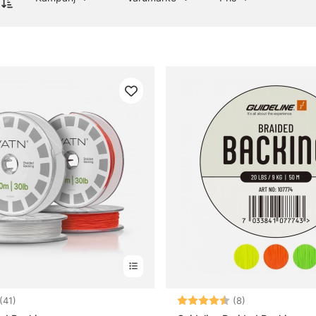
4.6 utav 5 stjärnor
Betyg:
4.5 utav 5 stjä
(41)
(8)