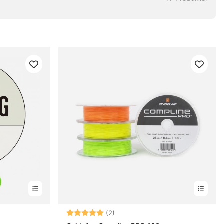
rnor
Betyg:
5.0 utav 5 stjärnor
(2)