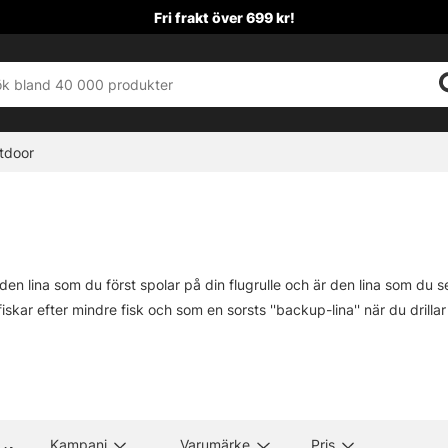
Fri frakt över 699 kr!
tdoor
den lina som du först spolar på din flugrulle och är den lina som du s
iskar efter mindre fisk och som en sorsts ''backup-lina'' när du drillar 
man säga att till mindre harr och öring räcker en backing med 12-20 
an du sikta på backing mellan 30-50 lbs med längder på 200-300 meter
 en viktig del av din fluglina där en lång och kraftfull backing behövs 
Kampanj
Varumärke
Pris