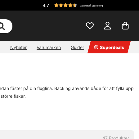
4.7
Baserat på 1158 betyg
Nyheter
Varumärken
Guider
Superdeals
edan fäster på din fluglina. Backing används både för att fylla upp
större fiskar.
lbs brottstyrka med en längd på 50-100 meter och till havsöring
 som räcker till långa rusningar. Ska du fiska i saltvatten är det
för att kunna låta stora fiskar rusa utan att linan tar slut eller
47
Produkter