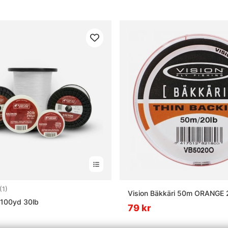
3.0 utav 5 stjärnor
(1)
Vision Bäkkäri 50m ORANGE 
 100yd 30lb
79 kr