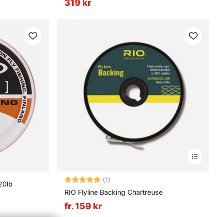
319 kr
Betyg:
5.0 utav 5 stjärnor
(1)
20lb
RIO Flyline Backing Chartreuse
fr. 159 kr