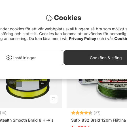
t 150m
Red
259 kr
Cookies
nder cookies för att vår webbplats skall fungera så bra som möjligt 
föring och statistik. Cookies kan komma att användas för personlig
ig annonsering. Du kan läsa mer i vår
Privacy Policy
och i vår
Cooki
Inställningar
Godkänn & stäng
4.4 utav 5 stjärnor
Betyg:
4.8 utav 5 stj
(16)
(27)
Stealth Smooth Braid 8 Hi-Vis
Sufix 832 Braid 120m Flätlina