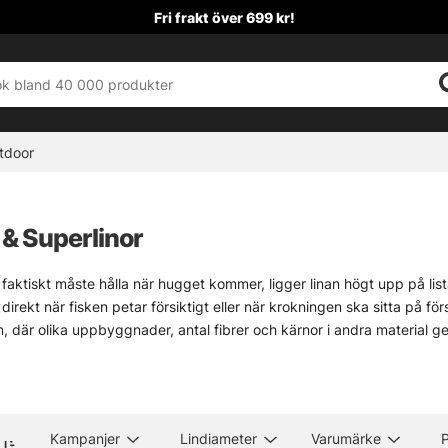
Fri frakt över 699 kr!
tdoor
r & Superlinor
faktiskt måste hålla när hugget kommer, ligger linan högt upp på list
irekt när fisken petar försiktigt eller när krokningen ska sitta på först
nn, där olika uppbyggnader, antal fibrer och kärnor i andra material ger
mmer bara linor från etablerade tillverkare som under lång tid testats
rån 100–150 meter till bulkspolar på 1000–3000 meter, vilket passar nä
t, helt enkelt. Och lite skönt också, när utrustningen är pålitlig utan a
Kampanjer
Lindiameter
Varumärke
P
l fiskelinor