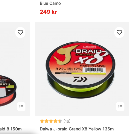
Blue Camo
249 kr
ärnor
Betyg:
4.8 utav 5 stjärnor
(16)
raid 8 150m
Daiwa J-braid Grand X8 Yellow 135m