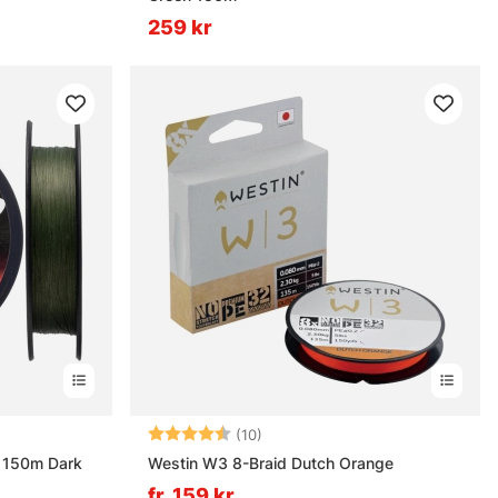
259 kr
ärnor
Betyg:
4.4 utav 5 stjärnor
(10)
E 150m Dark
Westin W3 8-Braid Dutch Orange
fr. 159 kr