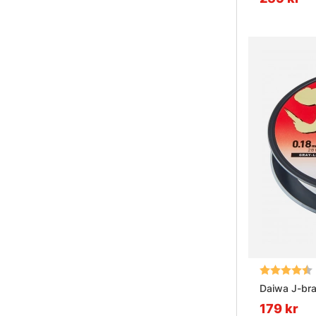
Betyg:
Daiwa J-br
179 kr