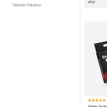
efter
Tillbehör Fiskelinor
Vanliga fråg
Vad är en
Vad är en
Vad passar
Vad är sk
Betyg:
Söder Tackl