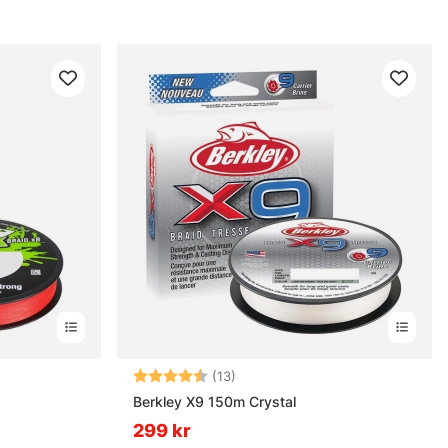
rnor
Betyg:
4.4 utav 5 stjärnor
(13)
Berkley X9 150m Crystal
299 kr