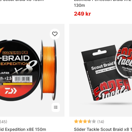
130m
249 kr
4.7 utav 5 stjärnor
Betyg:
3.9 utav 5 stj
(45)
(14)
id Expedition x8E 150m
Söder Tackle Scout Braid x8