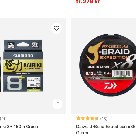
fr. 279 kr
4.7 utav 5 stjärnor
Betyg:
4.6 utav 5 stj
(9)
(15)
riki 8+ 150m Green
Daiwa J-Braid Expedition x8
Green