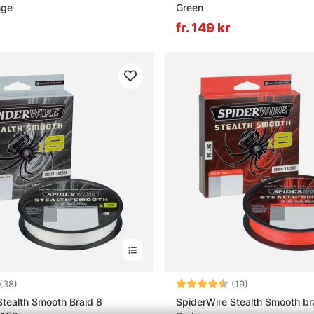
nge
Green
fr. 149 kr
4.4 utav 5 stjärnor
Betyg:
4.4 utav 5 stj
(38)
(19)
Stealth Smooth Braid 8
SpiderWire Stealth Smooth b