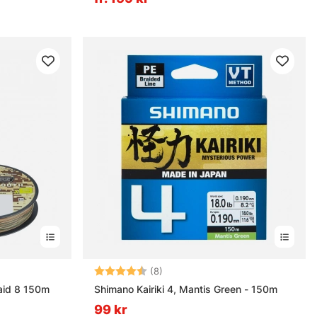
rnor
Betyg:
4.5 utav 5 stjärnor
(8)
aid 8 150m
Shimano Kairiki 4, Mantis Green - 150m
99 kr