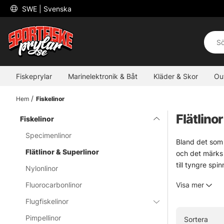
 SWE 
| Svenska
Fiskeprylar
Marinelektronik & Båt
Kläder & Skor
Ou
Hem
Fiskelinor
Flätlino
Fiskelinor
Specimenlinor
Bland det som 
Flätlinor & Superlinor
och det märks d
till tyngre spi
Nylonlinor
Sortimentet ry
Fluorocarbonlinor
Visa mer
spolstorlekar f
länge. Praktisk
Flugfiskelinor
Pimpellinor
Sortera
» Tillbaka til