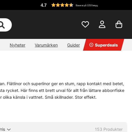
4.7
Baserat på 1153 betyg
Nyheter
Varumärken
Guider
Superdeals
an. Flätlinor och superlinor ger en stum, rapp kontakt med betet,
a rycket. Här finns ett brett urval för allt från lättare abborrfiske
 olika känsla i vattnet. Små skillnader. Stor effekt.
 hårt, både i verkligheten och av kräsna kunder. Det finns
r flera rullar ska fyllas eller när samma favoritlina ska räcka
tt krångla.
ris
153
Produkter