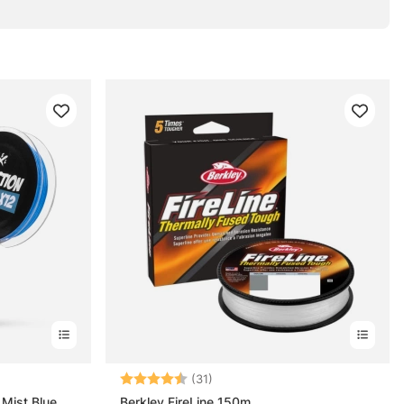
ärnor
Betyg:
4.6 utav 5 stjärnor
(31)
 Mist Blue
Berkley FireLine 150m