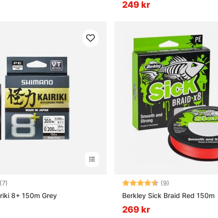
249 kr
4.7 utav 5 stjärnor
Betyg:
4.8 utav 5 stjä
(7)
(9)
riki 8+ 150m Grey
Berkley Sick Braid Red 150m
269 kr