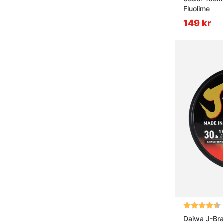
Fluolime
149 kr
Betyg:
Daiwa J-Bra