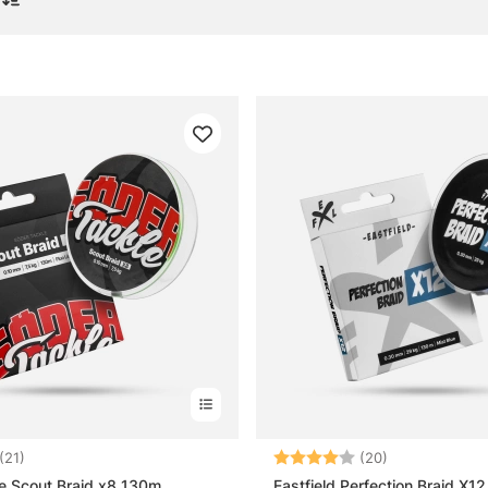
or om flätlinor och superlinor
 flätlina?
 superlina?
 flätlina bäst till?
illnaden mellan vanlig spole och bulkspole?
4.5 utav 5 stjärnor
Betyg:
4.0 utav 5 stj
(21)
(20)
e Scout Braid x8 130m
Eastfield Perfection Braid X12