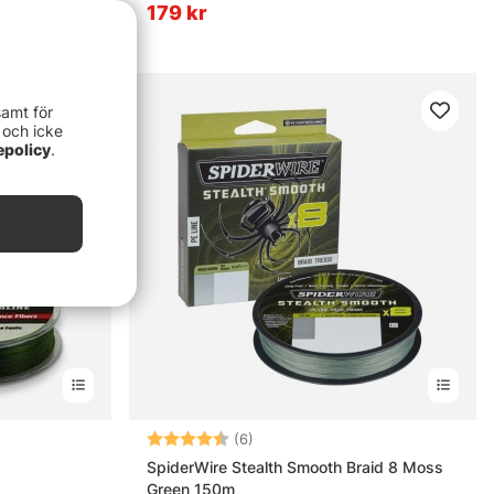
179 kr
samt för
 och icke
epolicy
.
ärnor
Betyg:
4.5 utav 5 stjärnor
(6)
SpiderWire Stealth Smooth Braid 8 Moss
Green 150m