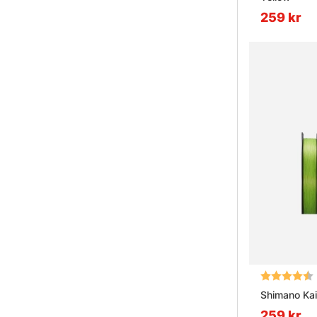
259 kr
Betyg:
Shimano Kai
259 kr