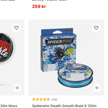
259 kr
ärnor
Betyg:
4.5 utav 5 stjärnor
(29)
 130m Moss
Spiderwire Stealth Smooth Braid 8 150m