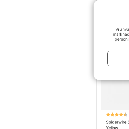
Translucen
259 kr
Vi anvä
marknads
personl
Betyg:
Spiderwire 
Yellow