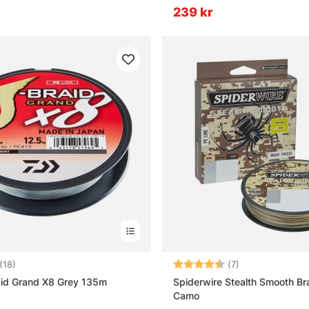
239 kr
4.4 utav 5 stjärnor
Betyg:
4.3 utav 5 stjä
(18)
(7)
aid Grand X8 Grey 135m
Spiderwire Stealth Smooth Br
Camo