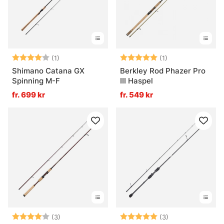
Betyg:
4.0 utav 5 stjärnor
Betyg:
5.0 utav 5 stjär
(1)
(1)
Shimano Catana GX
Berkley Rod Phazer Pro
Spinning M-F
III Haspel
fr. 699 kr
fr. 549 kr
Betyg:
4.0 utav 5 stjärnor
Betyg:
5.0 utav 5 stjär
(3)
(3)