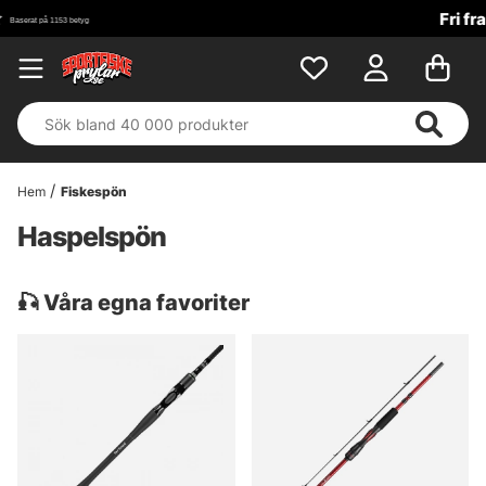
Fri frakt över 699 kr!
Hem
Fiskespön
Haspelspön
🎣 Våra egna favoriter