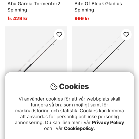
Abu Garcia Tormentor2
Bite Of Bleak Gladius
Spinning
Spinning
fr. 429 kr
999 kr
Pangpris!
Cookies
Betyg:
5.0 utav 5 stjärnor
Betyg:
4.5 utav 5 stjär
(5)
(2)
Vi använder cookies för att vår webbplats skall
Abu Garcia Spike S
Savage Gear Revenge
fungera så bra som möjligt samt för
Spinning Rod
SG2 Medium Game
marknadsföring och statistik. Cookies kan komma
Haspel
att användas för personlig och icke personlig
fr. 839 kr
fr. 749 kr
fr. 989 kr
annonsering. Du kan läsa mer i vår
Privacy Policy
och i vår
Cookiepolicy
.