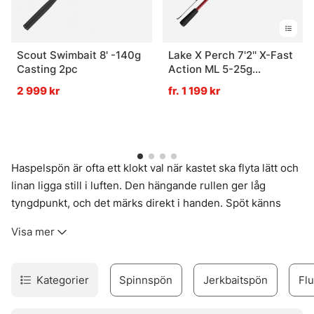
Scout Swimbait 8' -140g
Lake X Perch 7'2'' X-Fast
Casting 2pc
Action ML 5-25g
Spinning
2 999 kr
fr. 1 199 kr
Haspelspön är ofta ett klokt val när kastet ska flyta lätt och
linan ligga still i luften. Den hängande rullen ger låg
tyngdpunkt, och det märks direkt i handen. Spöt känns
följsamt. Lite mindre krångel, lite mer kontakt. För jiggfiske
Visa mer
är det här en mycket fin lösning, särskilt när betet ska
styras med små rörelser och snabb respons.
Vid hård vind, längre kast och fiske där säker kastteknik
Kategorier
Spinnspön
Jerkbaitspön
Fl
spelar stor roll, lever haspelspöt gott. Linan löper av rullen
utan samma risk för trassel som hos multi, och det gör