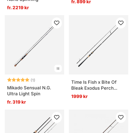
fr. 899 kr
fr. 2219 kr
Betyg:
5.0 utav 5 stjärnor
(1)
Time Is Fish x Bite Of
Mikado Sensual N.G.
Bleak Exodus Perch
Ultra Light Spin
Spinning 7'4 MF 5-25g
1999 kr
fr. 319 kr