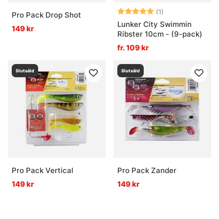
Betyg:
5.0 utav 5 stjär
(1)
Pro Pack Drop Shot
Lunker City Swimmin
149 kr
Ribster 10cm - (9-pack)
fr. 109 kr
Slutsåld
Slutsåld
Pro Pack Vertical
Pro Pack Zander
149 kr
149 kr