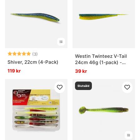
Betyg:
5.0 utav 5 stjärnor
(3)
Westin Twinteez V-Tail
Shiver, 22cm (4-Pack)
24cm 46g (1-pack) -
Blue N' Yellow
119 kr
39 kr
Slutsåld