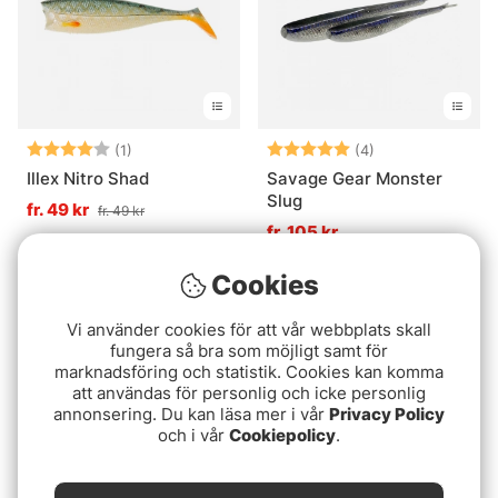
Betyg:
4.0 utav 5 stjärnor
Betyg:
5.0 utav 5 stjär
(1)
(4)
Illex Nitro Shad
Savage Gear Monster
Slug
fr. 49 kr
fr. 49 kr
fr. 105 kr
Cookies
Vi använder cookies för att vår webbplats skall
fungera så bra som möjligt samt för
marknadsföring och statistik. Cookies kan komma
att användas för personlig och icke personlig
annonsering. Du kan läsa mer i vår
Privacy Policy
och i vår
Cookiepolicy
.