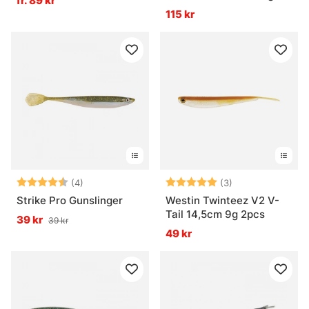
fr. 89 kr
115 kr
Betyg:
4.5 utav 5 stjärnor
Betyg:
5.0 utav 5 stjär
(4)
(3)
Strike Pro Gunslinger
Westin Twinteez V2 V-
Tail 14,5cm 9g 2pcs
39 kr
39 kr
49 kr