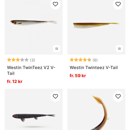
Betyg:
3.0 utav 5 stjärnor
Betyg:
4.5 utav 5 stjär
(3)
(6)
Westin TwinTeez V2 V-
Westin Twinteez V-Tail
Tail
fr. 59 kr
fr. 12 kr