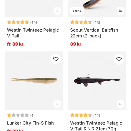
3 för 2
Betyg:
4.9 utav 5 stjärnor
Betyg:
4.4 utav 5 stjä
(19)
(13)
Westin Twinteez Pelagic
Scout Vertical Baitfish
V-Tail
22cm (2-pack)
fr. 89 kr
89 kr
Betyg:
1.0 utav 5 stjärnor
Betyg:
4.7 utav 5 stjä
(1)
(12)
Lunker City Fin-S Fish
Westin Twinteez Pelagic
V-Tail R'N'R 21cm 70g