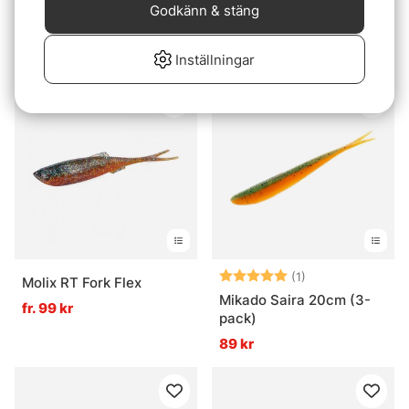
Betyg:
5.0 utav 5 stjär
(1)
Gunki Pacemaker
Godkänn & stäng
Gunki Peps
59 kr
fr. 49 kr
Inställningar
Betyg:
5.0 utav 5 stjär
(1)
Molix RT Fork Flex
Mikado Saira 20cm (3-
fr. 99 kr
pack)
89 kr