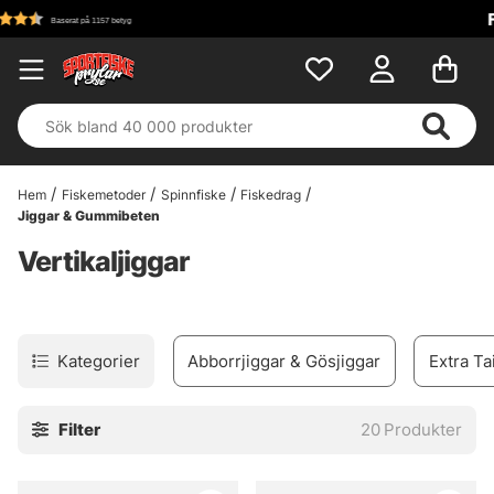
Fri frakt över 699 kr!
Hem
Fiskemetoder
Spinnfiske
Fiskedrag
Jiggar & Gummibeten
Vertikaljiggar
Kategorier
Abborrjiggar & Gösjiggar
Extra Ta
Filter
20
Produkter