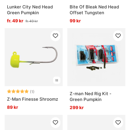
Lunker City Ned Head
Bite Of Bleak Ned Head
Green Pumpkin
Offset Tungsten
fr. 49 kr
99 kr
fr. 49 kr
Betyg:
5.0 utav 5 stjärnor
(1)
Z-man Ned Rig Kit -
Z-Man Finesse Shroomz
Green Pumpkin
89 kr
299 kr