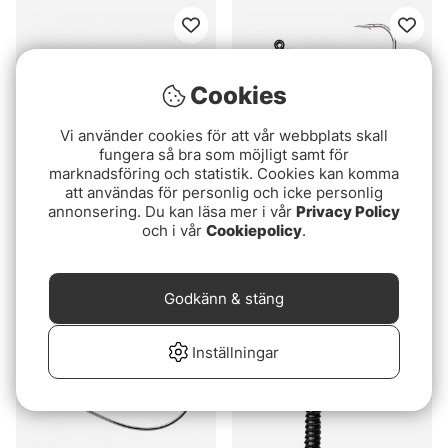
Cookies
Vi använder cookies för att vår webbplats skall
fungera så bra som möjligt samt för
marknadsföring och statistik. Cookies kan komma
att användas för personlig och icke personlig
annonsering. Du kan läsa mer i vår
Privacy Policy
X Zone Ned Rig Head
Z-man Finesse Shroomz
och i vår
Cookiepolicy
.
4,7g 1/0 (5-pack)
89 kr
89 kr
Godkänn & stäng
Inställningar