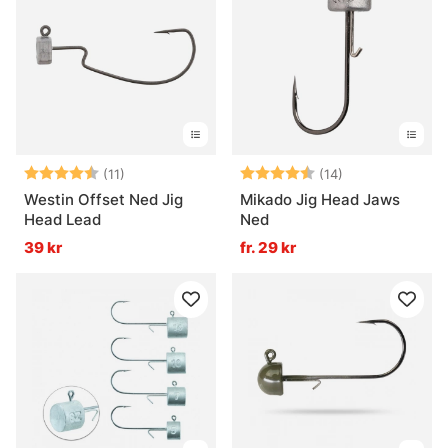
Betyg:
4.5 utav 5 stjärnor
Betyg:
4.6 utav 5 stjä
(11)
(14)
Westin Offset Ned Jig
Mikado Jig Head Jaws
Head Lead
Ned
39 kr
fr. 29 kr