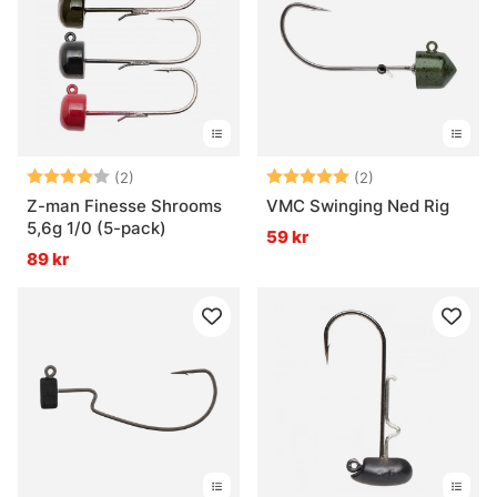
Betyg:
4.0 utav 5 stjärnor
Betyg:
5.0 utav 5 stjär
(2)
(2)
Z-man Finesse Shrooms
VMC Swinging Ned Rig
5,6g 1/0 (5-pack)
59 kr
89 kr