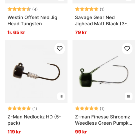
Betyg:
4.8 utav 5 stjärnor
Betyg:
5.0 utav 5 stjär
(4)
(1)
Westin Offset Ned Jig
Savage Gear Ned
Head Tungsten
Jighead Matt Black (3-
pack)
fr. 65 kr
79 kr
Betyg:
5.0 utav 5 stjärnor
Betyg:
5.0 utav 5 stjär
(1)
(1)
Z-Man Nedlockz HD (5-
Z-man Finesse Shroomz
pack)
Weedless Green Pumpkin
(5-pack)
119 kr
99 kr