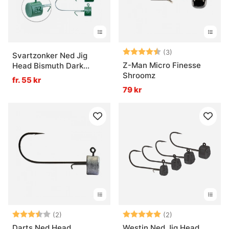
Betyg:
4.7 utav 5 stjär
(3)
Svartzonker Ned Jig
Z-Man Micro Finesse
Head Bismuth Dark
Shroomz
Green (2-pack)
fr. 55 kr
79 kr
Betyg:
3.5 utav 5 stjärnor
Betyg:
5.0 utav 5 stjär
(2)
(2)
Darts Ned Head
Westin Ned Jig Head