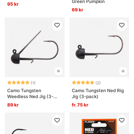
Green Pumpkin
95 kr
69 kr
Betyg:
5.0 utav 5 stjärnor
Betyg:
5.0 utav 5 stjär
(1)
(2)
Camo Tungsten
Camo Tungsten Ned Rig
Weedless Ned Jig (3-
Jig (3-pack)
pack)
89 kr
fr. 75 kr