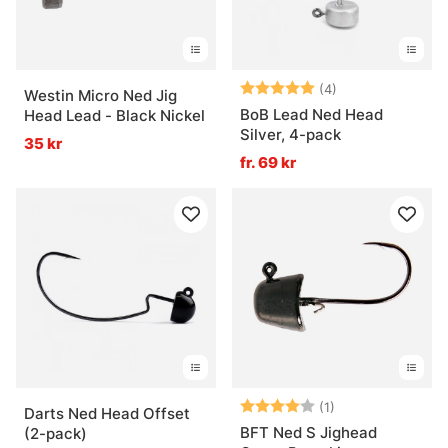
Betyg:
5.0 utav 5 stjär
(4)
Westin Micro Ned Jig
BoB Lead Ned Head
Head Lead - Black Nickel
Silver, 4-pack
35 kr
fr. 69 kr
Betyg:
4.0 utav 5 stjär
(1)
Darts Ned Head Offset
BFT Ned S Jighead
(2-pack)