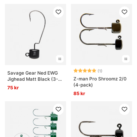
Betyg:
5.0 utav 5 stjär
(1)
Savage Gear Ned EWG
Z-man Pro Shroomz 2/0
Jighead Matt Black (3-
(4-pack)
pack)
75 kr
85 kr