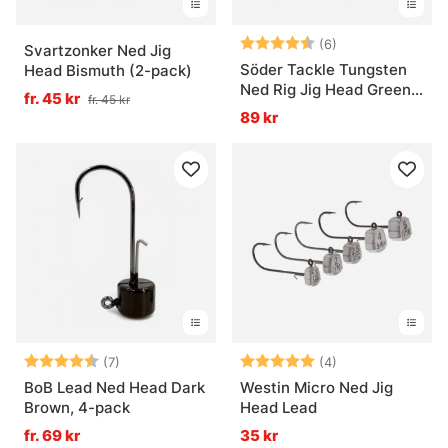
Betyg:
4.8 utav 5 stjär
(6)
Svartzonker Ned Jig
Söder Tackle Tungsten
Head Bismuth (2-pack)
Ned Rig Jig Head Green
fr. 45 kr
fr. 45 kr
(3-pack)
89 kr
Betyg:
4.7 utav 5 stjärnor
Betyg:
5.0 utav 5 stjär
(7)
(4)
BoB Lead Ned Head Dark
Westin Micro Ned Jig
Brown, 4-pack
Head Lead
fr. 69 kr
35 kr