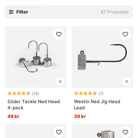
Filter
67
Produkter
Betyg:
4.3 utav 5 stjärnor
Betyg:
4.6 utav 5 stjär
(74)
(7)
Söder Tackle Ned Head
Westin Ned Jig Head
4-pack
Lead
49 kr
39 kr