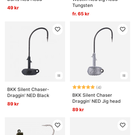
Tungsten
49 kr
fr. 65 kr
Betyg:
5.0 utav 5 stjär
(4)
BKK Silent Chaser-
BKK Silent Chaser
Draggin' NED Black
Draggin' NED Jig head
89 kr
89 kr