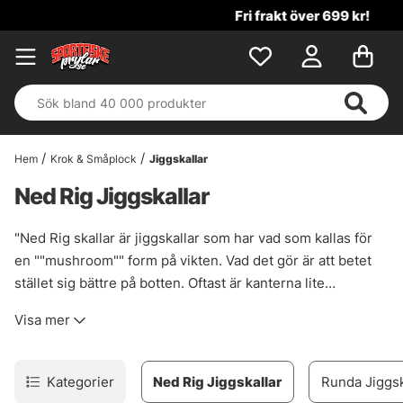
Fri frakt över 699 kr!
Hem
Krok & Småplock
Jiggskallar
Ned Rig Jiggskallar
"Ned Rig skallar är jiggskallar som har vad som kallas för
en ""mushroom"" form på vikten. Vad det gör är att betet
stället sig bättre på botten. Oftast är kanterna lite
avrundade vilket gör att ett flytande material kan ställa sig
Visa mer
upp enklare. Ska du ut och Ned Rig fiska rekommenderar
vi en Ned Skalle i 10 fall av 10!"
Kategorier
Ned Rig Jiggskallar
Runda Jiggsk