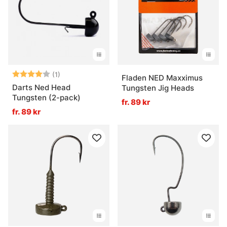
Betyg:
4.0 utav 5 stjärnor
(1)
Fladen NED Maxximus
Darts Ned Head
Tungsten Jig Heads
Tungsten (2-pack)
fr. 89 kr
fr. 89 kr