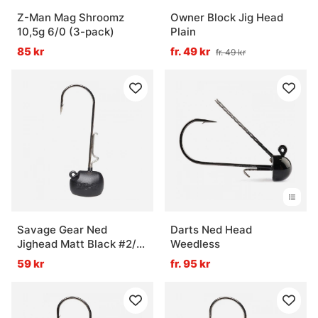
Z-Man Mag Shroomz
Owner Block Jig Head
10,5g 6/0 (3-pack)
Plain
85 kr
fr. 49 kr
fr. 49 kr
Savage Gear Ned
Darts Ned Head
Jighead Matt Black #2/0
Weedless
12g (3-pack)
59 kr
fr. 95 kr