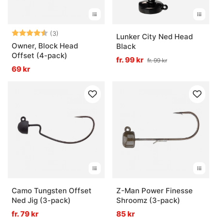
Betyg:
4.7 utav 5 stjärnor
(3)
Lunker City Ned Head
Owner, Block Head
Black
Offset (4-pack)
fr. 99 kr
fr. 99 kr
69 kr
Camo Tungsten Offset
Z-Man Power Finesse
Ned Jig (3-pack)
Shroomz (3-pack)
fr. 79 kr
85 kr