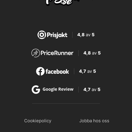
4,8
av
5
4,8
av
5
4,7
av
5
4,7
av
5
Cookiepolicy
Jobba hos oss