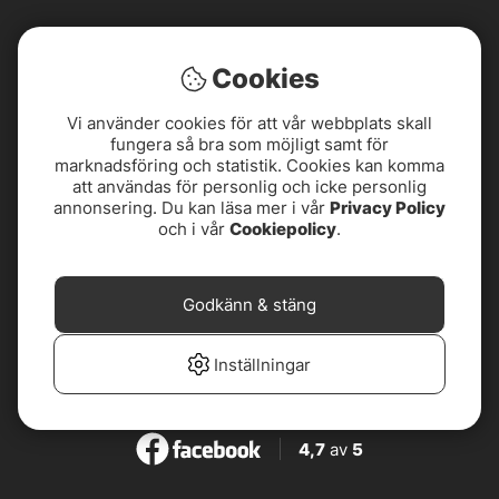
Cookies
Vi använder cookies för att vår webbplats skall
fungera så bra som möjligt samt för
marknadsföring och statistik. Cookies kan komma
att användas för personlig och icke personlig
annonsering. Du kan läsa mer i vår
Privacy Policy
och i vår
Cookiepolicy
.
Godkänn & stäng
4,8
av
5
Inställningar
4,8
av
5
4,7
av
5