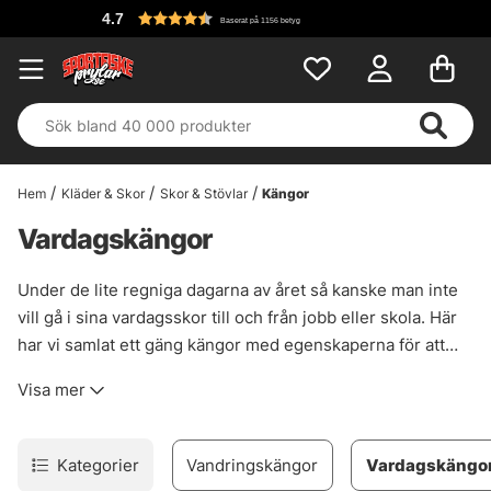
4.7
Baserat på 1156 betyg
Hem
Kläder & Skor
Skor & Stövlar
Kängor
Vardagskängor
Under de lite regniga dagarna av året så kanske man inte
vill gå i sina vardagsskor till och från jobb eller skola. Här
har vi samlat ett gäng kängor med egenskaperna för att
hålla dig bekväm och torr, både under vardagsaktiviteterna
Visa mer
men även när du är på fisketur eller vandring.
Kategorier
Vandringskängor
Vardagskängo