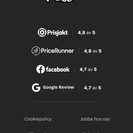
4,8
av
5
4,8
av
5
4,7
av
5
4,7
av
5
Cookiepolicy
Jobba hos oss