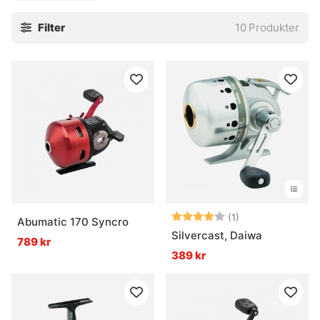
det modeller för både underhängande och toppmonterat
Filter
10
Produkter
utförande, så det går att hitta en variant som passar spöet
och fiskestilen utan att det blir nån märklig kompromiss.
Inkapslade rullar är inte något magiskt universalverktyg,
men när målet är smidigt fiske med låg tröskel gör de
jobbet riktigt bra. En stadig liten arbetshäst, helt enkelt.
» Till fiskerullar
Vanliga frågor om inkapslade rullar
Betyg:
4.0 utav 5 stjär
(1)
Abumatic 170 Syncro
Vad är en inkapslad rulle?
Silvercast, Daiwa
789 kr
389 kr
Vad passar inkapslade rullar bäst till?