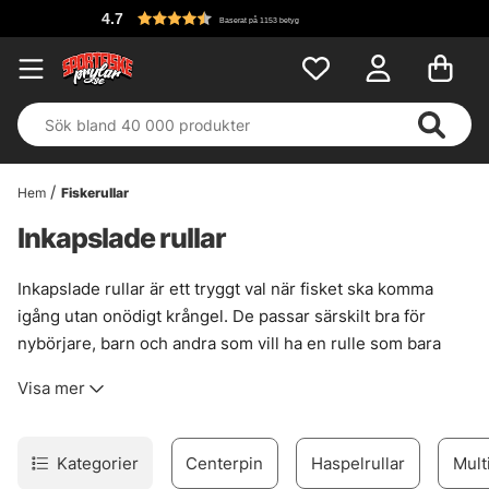
4.7
Baserat på 1153 betyg
Hem
Fiskerullar
Inkapslade rullar
Inkapslade rullar är ett tryggt val när fisket ska komma
igång utan onödigt krångel. De passar särskilt bra för
nybörjare, barn och andra som vill ha en rulle som bara
funkar, utan lintrassel som stjäl både tid och humör. Den
Visa mer
stängda konstruktionen gör kastet mer förlåtande, och det
märks direkt när spöt ska ut på första turen.
För många är det just enkelheten som gör skillnaden.
Kategorier
Centerpin
Haspelrullar
Multi
Mindre pill. Mindre trassel. Mer fisketid. Samtidigt finns