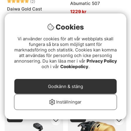
Betyg:
5.0 utav 5 stjärnor
(2)
Abumatic 507
Daiwa Gold Cast
1229 kr
899 kr
Cookies
Slutsåld
Slutsåld
Vi använder cookies för att vår webbplats skall
fungera så bra som möjligt samt för
marknadsföring och statistik. Cookies kan komma
att användas för personlig och icke personlig
annonsering. Du kan läsa mer i vår
Privacy Policy
och i vår
Cookiepolicy
.
Godkänn & stäng
Abu Garcia Max PRO 10
Abu Garcia Max STX 10
Inkapslad
Inkapslad
Inställningar
649 kr
559 kr
Slutsåld
Slutsåld