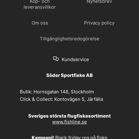
Köp- och
Nyhetsbrev
leveransvillkor
Om oss
Privacy policy
Tillgänglighetsredogörelse
Kundservice
Söder Sportfiske AB
Butik:
Hornsgatan 148, Stockholm
Click & Collect:
Kontovägen 5, Järfälla
Sveriges största flugfiskesortiment
www.fishline.se
Kampanj!
Black friday rea på fiske