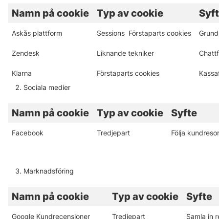
Namn på cookie
Typ av cookie
Syf
Askås plattform
Sessions Förstaparts cookies
Grund
Zendesk
Liknande tekniker
Chattf
Klarna
Förstaparts cookies
Kassaf
Sociala medier
Namn på cookie
Typ av cookie
Syfte
Facebook
Tredjepart
Följa kundreso
Marknadsföring
Namn på cookie
Typ av cookie
Syfte
Google Kundrecensioner
Tredjepart
Samla in r