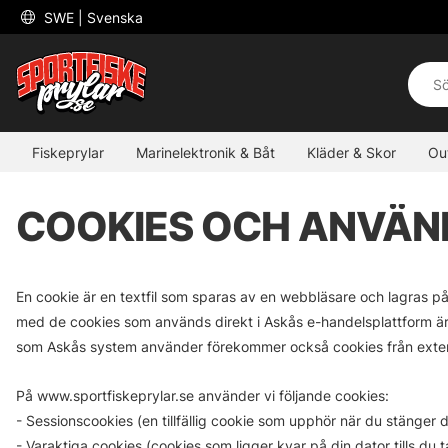
 SWE 
| Svenska
Fiskeprylar
Marinelektronik & Båt
Kläder & Skor
Ou
COOKIES OCH ANVÄN
En cookie är en textfil som sparas av en webbläsare och lagras p
med de cookies som används direkt i Askås e-handelsplattform är att
som Askås system använder förekommer också cookies från extern
På www.sportfiskeprylar.se använder vi följande cookies:
- Sessionscookies (en tillfällig cookie som upphör när du stänger 
- Varaktiga cookies (cookies som ligger kvar på din dator tills du t