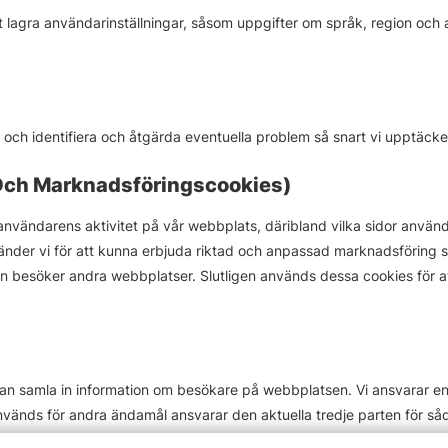
t lagra användarinställningar, såsom uppgifter om språk, region och 
och identifiera och åtgärda eventuella problem så snart vi upptäck
 Och Marknadsföringscookies)
användarens aktivitet på vår webbplats, däribland vilka sidor använd
nder vi för att kunna erbjuda riktad och anpassad marknadsföring som
 besöker andra webbplatser. Slutligen används dessa cookies för at
an samla in information om besökare på webbplatsen. Vi ansvarar end
nvänds för andra ändamål ansvarar den aktuella tredje parten för så