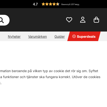
4.7
Baserat på 1157 betyg
Nyheter
Varumärken
Guider
Superdeals
mation beroende på vilken typ av cookie det rör sig om. Syftet
ika funktioner och tjänster ska fungera korrekt. Utöver de cookies
k.