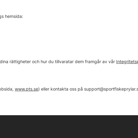
gs hemsida:
dina rättigheter och hur du tillvaratar dem framgår av vår
Integritet
bbsida,
www.pts.se
) eller kontakta oss på
support@sportfiskeprylar.