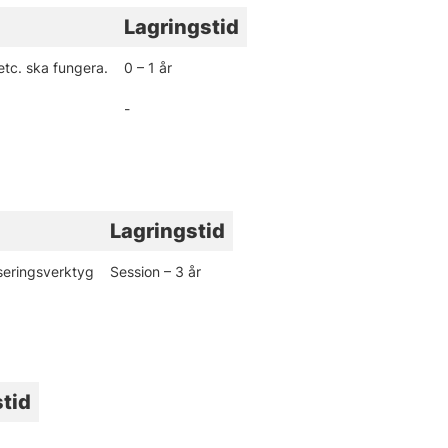
Lagringstid
tc. ska fungera.
0 – 1 år
-
Lagringstid
seringsverktyg
Session – 3 år
tid