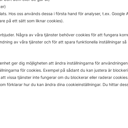
er)
ats. Hos oss används dessa i första hand för analyser, t.ex. Google A
re på ett sätt som liknar cookies).
erbjuder. Några av våra tjänster behöver cookies för att fungera korr
ning av våra tjänster och för att spara funktionella inställningar s
nhet ger dig möjligheten att ändra inställningarna för användningen o
tällningarna för cookies. Exempel på sådant du kan justera är blockeri
tt vissa tjänster inte fungerar om du blockerar eller raderar cookies.
som förklarar hur du kan ändra dina cookieinställningar. Du hittar de