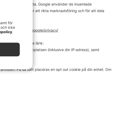
ill samtycke till detta. Google använder de insamlade
eten på hemsidan, för att rikta marknadsföring och för att dela
samt för
 och icke
://business.safety.google/privacy/
epolicy
.
lgänglig på följande länk:
användning av webbplatsen (inklusive din IP-adress), samt
 framtiden. På så sätt placeras en opt out cookie på din enhet. Om