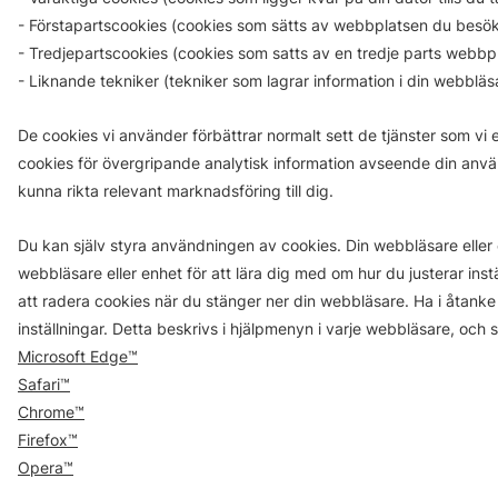
- Förstapartscookies (cookies som sätts av webbplatsen du besök
- Tredjepartscookies (cookies som satts av en tredje parts webbpl
- Liknande tekniker (tekniker som lagrar information i din webbläsa
De cookies vi använder förbättrar normalt sett de tjänster som vi 
cookies för övergripande analytisk information avseende din använd
kunna rikta relevant marknadsföring till dig.
Du kan själv styra användningen av cookies. Din webbläsare eller e
webbläsare eller enhet för att lära dig med om hur du justerar ins
att radera cookies när du stänger ner din webbläsare. Ha i åtanke a
inställningar. Detta beskrivs i hjälpmenyn i varje webbläsare, och 
Microsoft Edge™
Safari™
Chrome™
Firefox™
Opera™