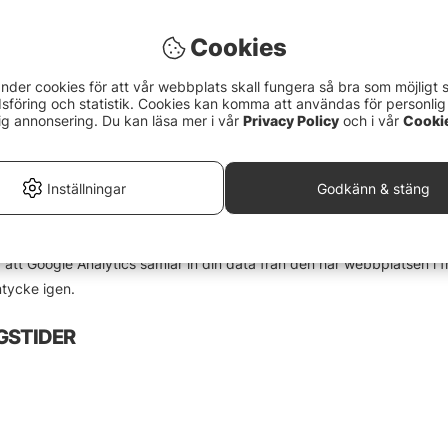
som Google Analytics och Google Remarketing i den mån du har gett t
www.sportfiskeprylar.se
, för att framställa rapporter rörande aktivit
Cookies
nder cookies för att vår webbplats skall fungera så bra som möjligt 
föring och statistik. Cookies kan komma att användas för personlig
 gärna mer om hur Google behandlar dina personuppgifter här:
https
ig annonsering. Du kan läsa mer i vår
Privacy Policy
och i vår
Cooki
den genom att ladda ner och installera webbläsarplugin som finns til
Inställningar
Godkänn & stäng
insamling av data som genereras av cookies, data relaterad till din 
dra att Google Analytics samlar in din data från den här webbplatsen i
mtycke igen.
GSTIDER