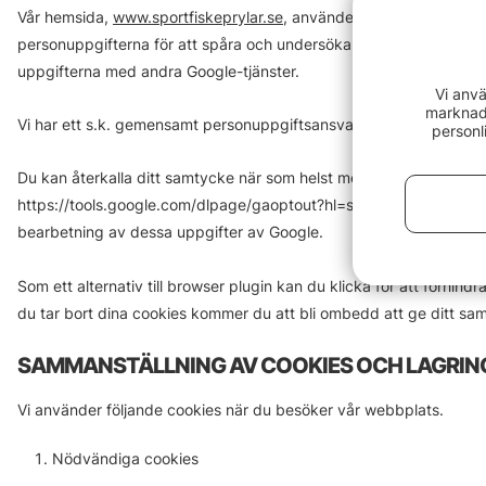
Vår hemsida,
www.sportfiskeprylar.se
, använder Google-tjänster 
personuppgifterna för att spåra och undersöka användningen av
uppgifterna med andra Google-tjänster.
Vi anvä
marknads
Vi har ett s.k. gemensamt personuppgiftsansvar med Google. Läs
personl
Du kan återkalla ditt samtycke när som helst med verkan för framti
https://tools.google.com/dlpage/gaoptout?hl=se. Detta förhindrar 
bearbetning av dessa uppgifter av Google.
Som ett alternativ till browser plugin kan du klicka för att förhin
du tar bort dina cookies kommer du att bli ombedd att ge ditt sa
SAMMANSTÄLLNING AV COOKIES OCH LAGRIN
Vi använder följande cookies när du besöker vår webbplats.
Nödvändiga cookies