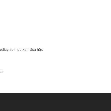
spolicy som du kan läsa här
.
se
.