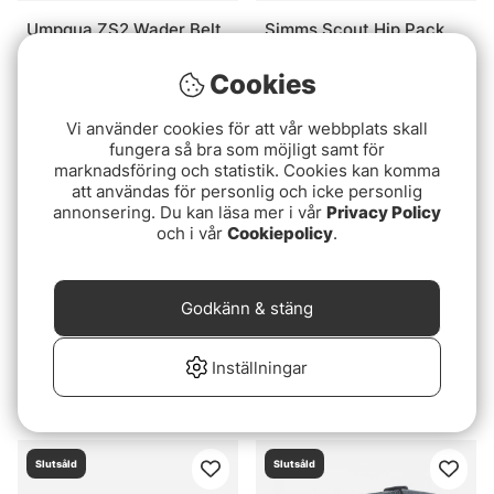
Umpqua ZS2 Wader Belt
Simms Scout Hip Pack
Loaded - Olive
Black Magic
Cookies
3189 kr
1499 kr
Vi använder cookies för att vår webbplats skall
fungera så bra som möjligt samt för
marknadsföring och statistik. Cookies kan komma
att användas för personlig och icke personlig
annonsering. Du kan läsa mer i vår
Privacy Policy
och i vår
Cookiepolicy
.
Godkänn & stäng
Umpqua ZS2 Wader Belt
Umpqua ZS2 Net Quiver
Inställningar
w/Net Holder - Olive
699 kr
1689 kr
Slutsåld
Slutsåld