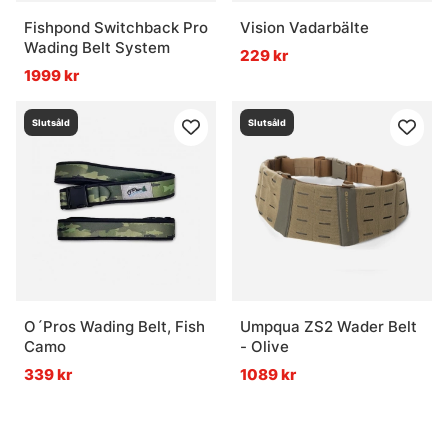
Fishpond Switchback Pro
Vision Vadarbälte
Wading Belt System
229 kr
1999 kr
Slutsåld
Slutsåld
O´Pros Wading Belt, Fish
Umpqua ZS2 Wader Belt
Camo
- Olive
339 kr
1089 kr