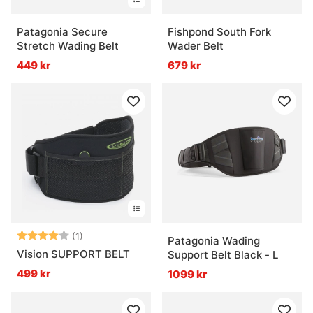
Patagonia Secure
Fishpond South Fork
Stretch Wading Belt
Wader Belt
449 kr
679 kr
Betyg:
4.0 utav 5 stjärnor
(1)
Patagonia Wading
Vision SUPPORT BELT
Support Belt Black - L
499 kr
1099 kr