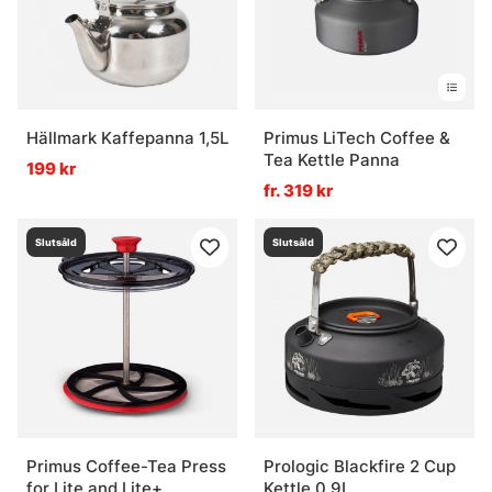
Hällmark Kaffepanna 1,5L
Primus LiTech Coffee &
Tea Kettle Panna
199 kr
fr. 319 kr
Slutsåld
Slutsåld
Primus Coffee-Tea Press
Prologic Blackfire 2 Cup
for Lite and Lite+
Kettle 0.9L