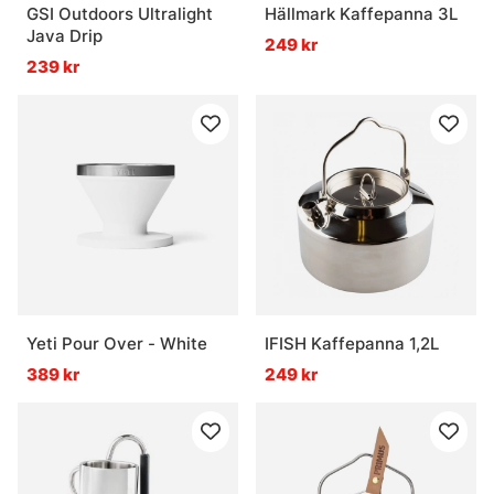
GSI Outdoors Ultralight
Hällmark Kaffepanna 3L
Java Drip
249 kr
239 kr
Yeti Pour Over - White
IFISH Kaffepanna 1,2L
389 kr
249 kr