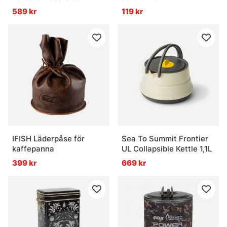
589 kr
119 kr
IFISH Läderpåse för
Sea To Summit Frontier
kaffepanna
UL Collapsible Kettle 1,1L
399 kr
669 kr