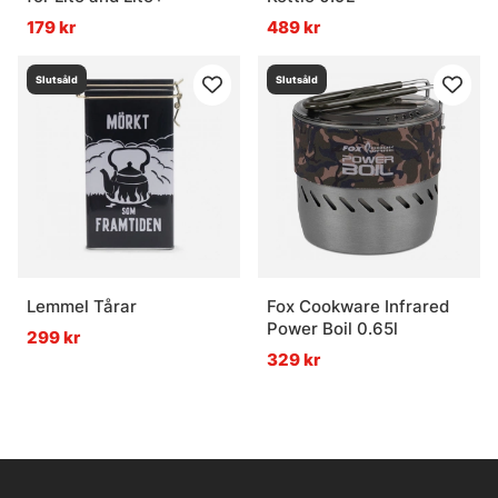
179 kr
489 kr
Slutsåld
Slutsåld
Lemmel Tårar
Fox Cookware Infrared
Power Boil 0.65l
299 kr
329 kr