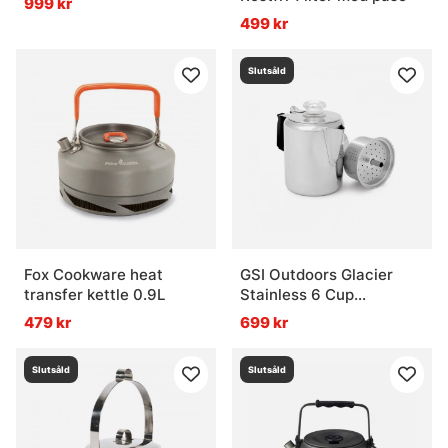
999 kr
499 kr
Slutsåld
Fox Cookware heat
GSI Outdoors Glacier
transfer kettle 0.9L
Stainless 6 Cup
Percolator
479 kr
699 kr
Slutsåld
Slutsåld