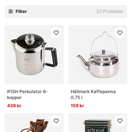
Filter
32
Produkter
IFISH Perkulator 6-
Hällmark Kaffepanna
koppar
0,75 l
439 kr
159 kr