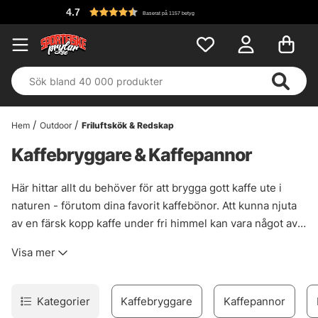
Fri 
Baserat på 1157 betyg
Hem
Outdoor
Friluftskök & Redskap
Kaffebryggare & Kaffepannor
Här hittar allt du behöver för att brygga gott kaffe ute i
naturen - förutom dina favorit kaffebönor. Att kunna njuta
av en färsk kopp kaffe under fri himmel kan vara något av
det godaste som finns, oavsett om det är kokkaffe över
Visa mer
lägerelden eller en kopp kokad med perkolator. Men kom
ihåg: Inget kaffe innan första fisken!
Kategorier
Kaffebryggare
Kaffepannor