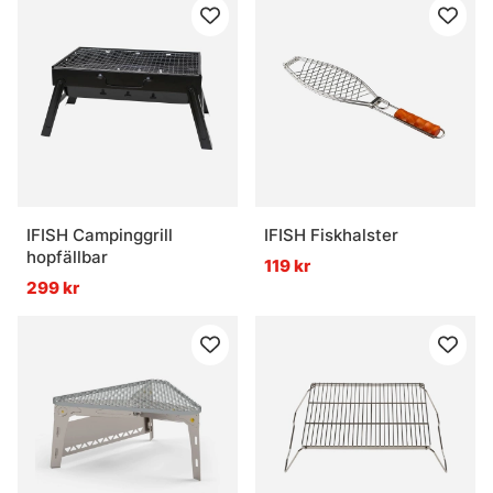
IFISH Campinggrill
IFISH Fiskhalster
hopfällbar
119 kr
299 kr