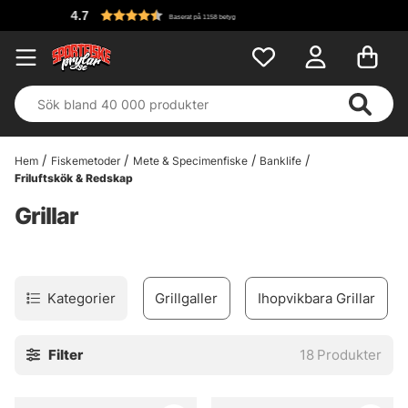
Baserat på 1158 betyg
Hem
Fiskemetoder
Mete & Specimenfiske
Banklife
Friluftskök & Redskap
Grillar
Kategorier
Grillgaller
Ihopvikbara Grillar
Filter
18
Produkter