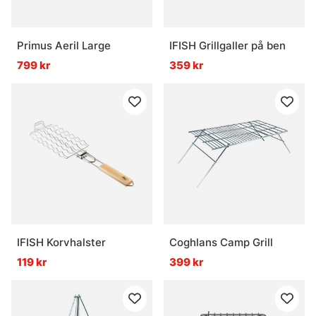
Primus Aeril Large
IFISH Grillgaller på ben
799 kr
359 kr
IFISH Korvhalster
Coghlans Camp Grill
119 kr
399 kr