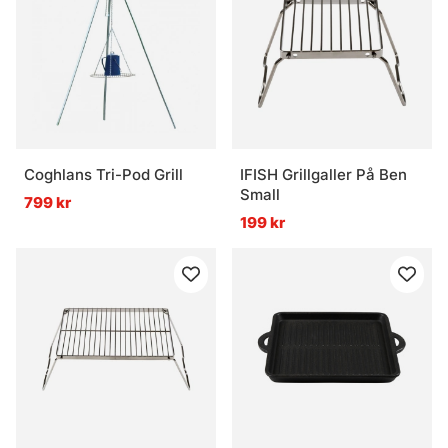
Coghlans Tri-Pod Grill
IFISH Grillgaller På Ben
Small
799 kr
199 kr