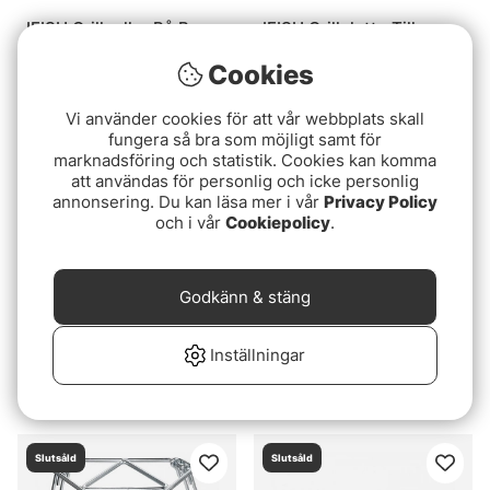
IFISH Grillgaller På Ben
IFISH Grillplatta Till
Medium
Cook'n Go
Cookies
349 kr
299 kr
Vi använder cookies för att vår webbplats skall
Slutsåld
Slutsåld
fungera så bra som möjligt samt för
marknadsföring och statistik. Cookies kan komma
att användas för personlig och icke personlig
annonsering. Du kan läsa mer i vår
Privacy Policy
och i vår
Cookiepolicy
.
Godkänn & stäng
Betyg:
5.0 utav 5 stjärnor
(1)
Inställningar
IFISH Grillhalster
Hällmark Hopfällbar Grill
159 kr
799 kr
Slutsåld
Slutsåld