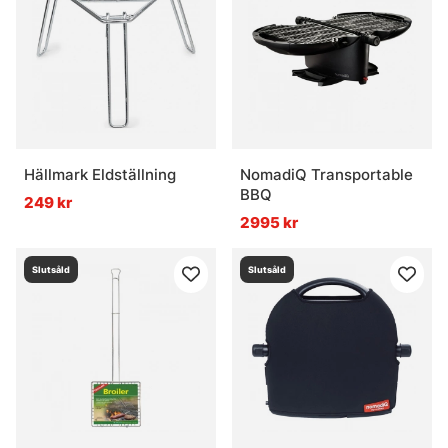
Hällmark Eldställning
NomadiQ Transportable
BBQ
249 kr
2995 kr
Slutsåld
Slutsåld