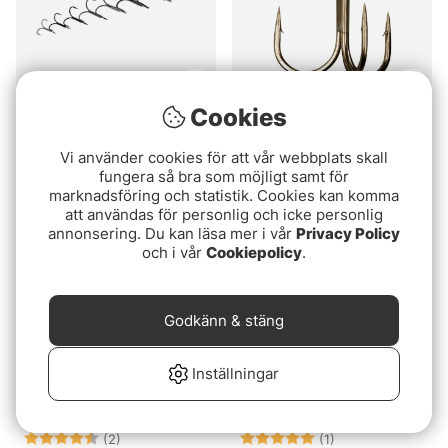
Cookies
Betyg:
4.8 utav 5 stjärnor
Betyg:
5.0 utav 5 stjär
(8)
(8)
Westin Treble Hook,
Gamakatsu TR13B Brons
Vi använder cookies för att vår webbplats skall
Black Nickel
(10-pack)
fungera så bra som möjligt samt för
fr. 49 kr
fr. 185 kr
marknadsföring och statistik. Cookies kan komma
att användas för personlig och icke personlig
annonsering. Du kan läsa mer i vår
Privacy Policy
och i vår
Cookiepolicy
.
Godkänn & stäng
Inställningar
Betyg:
4.5 utav 5 stjärnor
Betyg:
5.0 utav 5 stjär
(2)
(1)