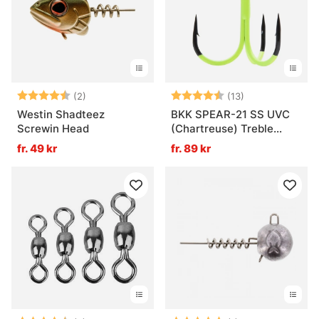
Betyg:
4.5 utav 5 stjärnor
Betyg:
4.9 utav 5 stjä
(2)
(13)
Westin Shadteez
BKK SPEAR-21 SS UVC
Screwin Head
(Chartreuse) Treble
Hook
fr. 49 kr
fr. 89 kr