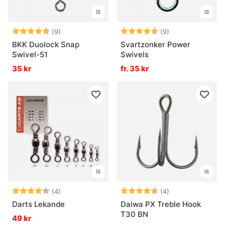
Betyg:
4.7 utav 5 stjärnor
Betyg:
4.9 utav 5 stjär
(9)
(9)
BKK Duolock Snap
Svartzonker Power
Swivel-51
Swivels
35 kr
fr. 35 kr
Betyg:
4.0 utav 5 stjärnor
Betyg:
4.8 utav 5 stjär
(4)
(4)
Darts Lekande
Daiwa PX Treble Hook
T30 BN
49 kr