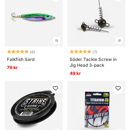
Betyg:
4.7 utav 5 stjärnor
Betyg:
4.7 utav 5 stjär
(6)
(7)
Falkfish Sard
Söder Tackle Screw in
Jig Head 3-pack
79 kr
49 kr