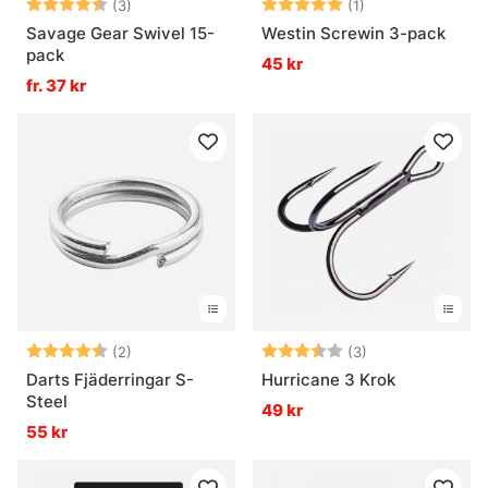
Betyg:
4.7 utav 5 stjärnor
Betyg:
5.0 utav 5 stjär
(3)
(1)
Savage Gear Swivel 15-
Westin Screwin 3-pack
pack
45 kr
fr. 37 kr
Betyg:
4.5 utav 5 stjärnor
Betyg:
3.7 utav 5 stjär
(2)
(3)
Darts Fjäderringar S-
Hurricane 3 Krok
Steel
49 kr
55 kr