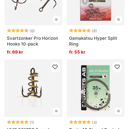
Betyg:
4.8 utav 5 stjärnor
Betyg:
5.0 utav 5 stjär
(6)
(8)
Svartzonker Pro Horizon
Gamakatsu Hyper Split
Hooks 10-pack
Ring
fr. 69 kr
fr. 55 kr
Betyg:
5.0 utav 5 stjärnor
Betyg:
5.0 utav 5 stjär
(1)
(3)