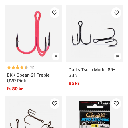
Betyg:
4.8 utav 5 stjärnor
(9)
Darts Tsuru Model 89-
BKK Spear-21 Treble
SBN
UVP Pink
85 kr
fr. 89 kr