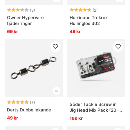
Betyg:
3.7 utav 5 stjärnor
Betyg:
4.5 utav 5 stjär
(3)
(2)
Owner Hyperwire
Hurricane Trekrok
fjäderringar
Hullinglös 302
69 kr
49 kr
Betyg:
4.4 utav 5 stjärnor
(8)
Söder Tackle Screw in
Darts Dubbellekande
Jig Head Mix Pack (20-
pack) - 7g, 10g, 15g, 20g
49 kr
169 kr