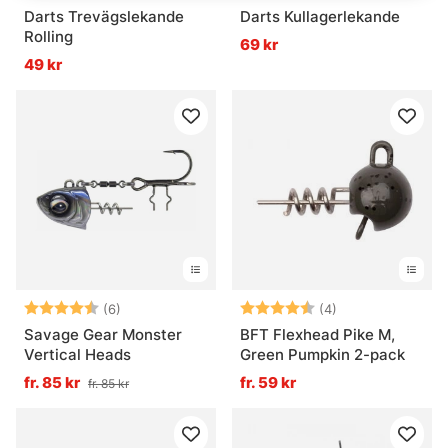
Darts Trevägslekande
Darts Kullagerlekande
Rolling
69 kr
49 kr
Betyg:
4.8 utav 5 stjärnor
Betyg:
4.8 utav 5 stjär
(6)
(4)
Savage Gear Monster
BFT Flexhead Pike M,
Vertical Heads
Green Pumpkin 2-pack
fr. 85 kr
fr. 59 kr
fr. 85 kr