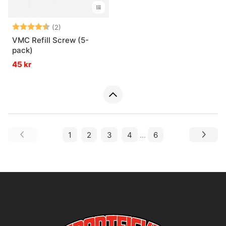
Betyg:
4.5 utav 5 stjärnor
(2)
VMC Refill Screw (5-
pack)
45 kr
1
2
3
4
...
6