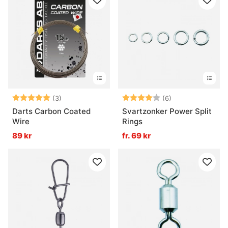
Betyg:
5.0 utav 5 stjärnor
Betyg:
4.0 utav 5 stjär
(3)
(6)
Darts Carbon Coated
Svartzonker Power Split
Wire
Rings
89 kr
fr. 69 kr