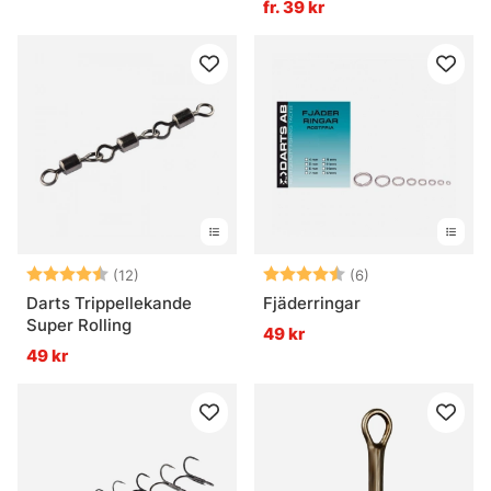
fr. 39 kr
Betyg:
4.3 utav 5 stjärnor
Betyg:
4.8 utav 5 stjär
(12)
(6)
Darts Trippellekande
Fjäderringar
Super Rolling
49 kr
49 kr