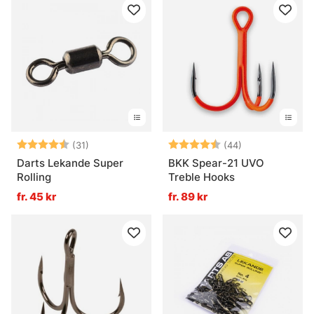
Betyg:
4.7 utav 5 stjärnor
Betyg:
4.6 utav 5 stjä
(31)
(44)
Darts Lekande Super
BKK Spear-21 UVO
Rolling
Treble Hooks
fr. 45 kr
fr. 89 kr