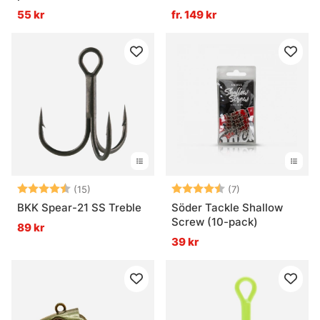
55 kr
fr. 149 kr
Betyg:
4.2 utav 5 stjärnor
Betyg:
4.3 utav 5 stjär
(15)
(7)
BKK Spear-21 SS Treble
Söder Tackle Shallow
Screw (10-pack)
89 kr
39 kr