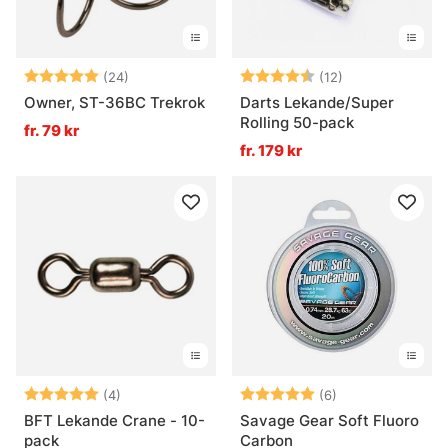
Betyg:
5.0 utav 5 stjärnor
Betyg:
4.8 utav 5 stjä
(24)
(12)
Owner, ST-36BC Trekrok
Darts Lekande/Super
Rolling 50-pack
fr. 79 kr
fr. 179 kr
Betyg:
5.0 utav 5 stjärnor
Betyg:
5.0 utav 5 stjär
(4)
(6)
BFT Lekande Crane - 10-
Savage Gear Soft Fluoro
pack
Carbon