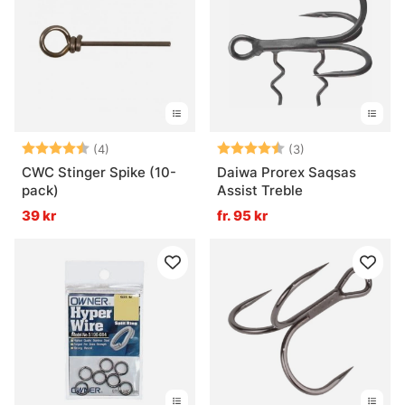
Betyg:
4.5 utav 5 stjärnor
Betyg:
4.7 utav 5 stjär
(4)
(3)
CWC Stinger Spike (10-
Daiwa Prorex Saqsas
pack)
Assist Treble
39 kr
fr. 95 kr