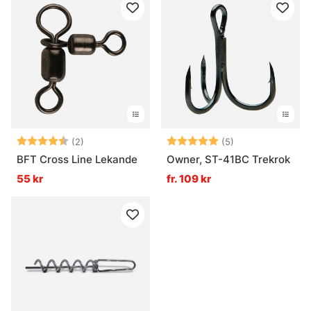
Betyg:
4.5 utav 5 stjärnor
Betyg:
5.0 utav 5 stjär
(2)
(5)
BFT Cross Line Lekande
Owner, ST-41BC Trekrok
55 kr
fr. 109 kr