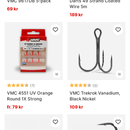
VMC 9617DB 5-pack
Darts 49 Strand Coated
Wire 5m
69 kr
189 kr
Betyg:
4.7 utav 5 stjärnor
Betyg:
4.0 utav 5 stjär
(7)
(5)
VMC 4551 UV Orange
VMC Trekrok Vanadium,
Round 1X Strong
Black Nickel
fr. 79 kr
109 kr