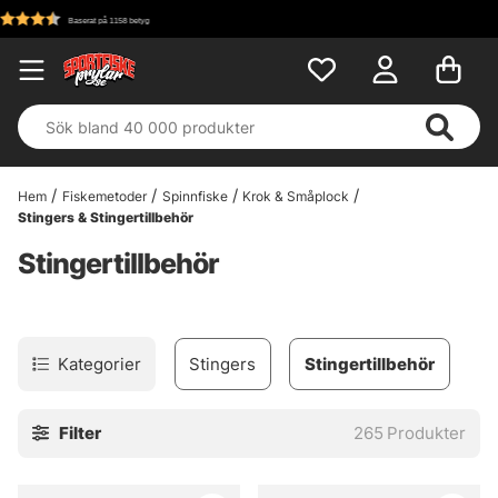
Fri frakt över 699 kr!
Hem
Fiskemetoder
Spinnfiske
Krok & Småplock
Stingers & Stingertillbehör
Stingertillbehör
Kategorier
Stingers
Stingertillbehör
Filter
265
Produkter