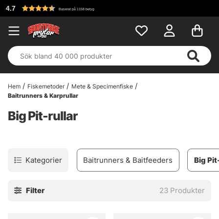
Fri frakt över 69
yg
Hem
Fiskemetoder
Mete & Specimenfiske
Baitrunners & Karprullar
Big Pit-rullar
Kategorier
Baitrunners & Baitfeeders
Big Pit
Filter
23
Produkter