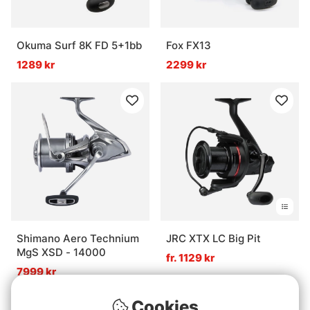
Okuma Surf 8K FD 5+1bb
Fox FX13
1289 kr
2299 kr
Shimano Aero Technium
JRC XTX LC Big Pit
MgS XSD - 14000
fr. 1129 kr
7999 kr
Cookies