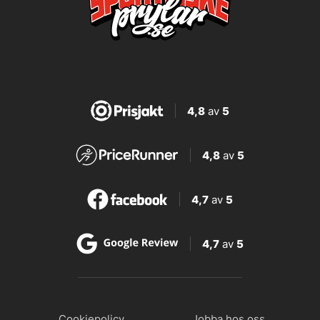
4,8
av
5
4,8
av
5
4,7
av
5
4,7
av
5
Cookiepolicy
Jobba hos oss