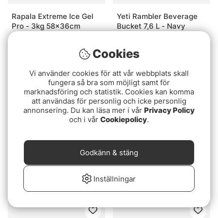
Rapala Extreme Ice Gel
Yeti Rambler Beverage
Pro - 3kg 58x36cm
Bucket 7,6 L - Navy
499 kr
1799 kr
Cookies
Vi använder cookies för att vår webbplats skall
fungera så bra som möjligt samt för
marknadsföring och statistik. Cookies kan komma
att användas för personlig och icke personlig
annonsering. Du kan läsa mer i vår
Privacy Policy
och i vår
Cookiepolicy
.
Godkänn & stäng
Fishpond River Rat 2.0 -
Fishpond River Rat 2.0 -
Eco Yucca
Eco Cutthroat Orange
Inställningar
295 kr
295 kr