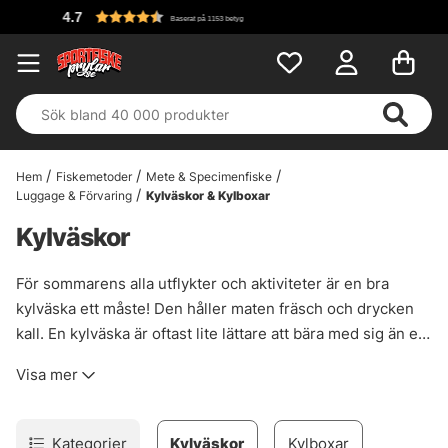
Fri frakt över 699 kr!
Hem
Fiskemetoder
Mete & Specimenfiske
Luggage & Förvaring
Kylväskor & Kylboxar
Kylväskor
För sommarens alla utflykter och aktiviteter är en bra
kylväska ett måste! Den håller maten fräsch och drycken
kall. En kylväska är oftast lite lättare att bära med sig än en
kylbox och är perfekt till att förvara mat och dryck som inte
Visa mer
är så känslig mot stötar. En kylväska tar även mycket
mindre plats när den inte används. Fyll den med
kylklampar, något ätbart och något drickbart, sen är det
Kategorier
Kylväskor
Kylboxar