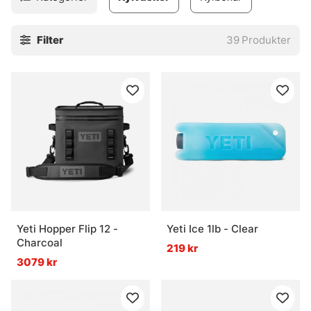
bara att ge dig ut i sommarvärmen!
Filter
39
Produkter
Yeti Hopper Flip 12 -
Yeti Ice 1lb - Clear
Charcoal
219 kr
3079 kr