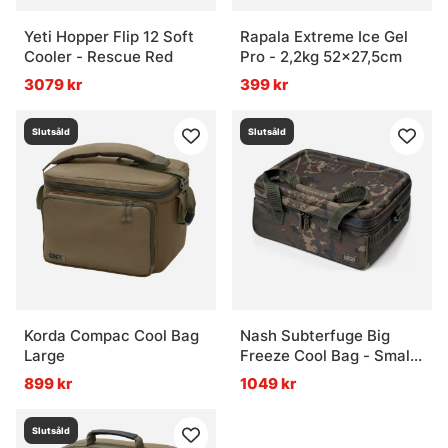
Yeti Hopper Flip 12 Soft
Rapala Extreme Ice Gel
Cooler - Rescue Red
Pro - 2,2kg 52x27,5cm
3079 kr
399 kr
Slutsåld
Slutsåld
Korda Compac Cool Bag
Nash Subterfuge Big
Large
Freeze Cool Bag - Small
20L
899 kr
1049 kr
Slutsåld