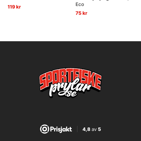
Eco
119 kr
75 kr
4,8
av
5