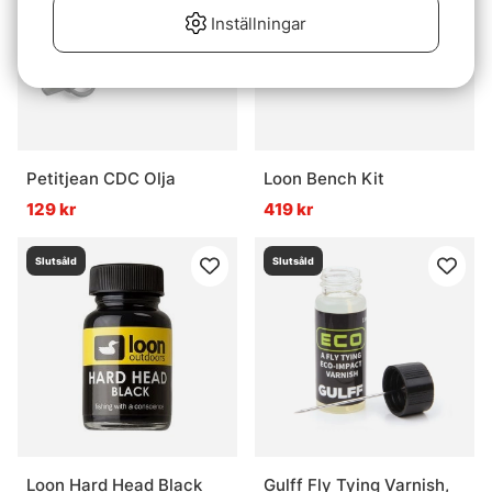
Inställningar
Petitjean CDC Olja
Loon Bench Kit
129 kr
419 kr
Slutsåld
Slutsåld
Loon Hard Head Black
Gulff Fly Tying Varnish,