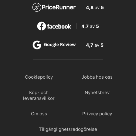
4,8
av
5
4,7
av
5
4,7
av
5
Cookiepolicy
Jobba hos oss
Köp- och
Nyhetsbrev
leveransvillkor
Om oss
Privacy policy
Tillgänglighetsredogörelse