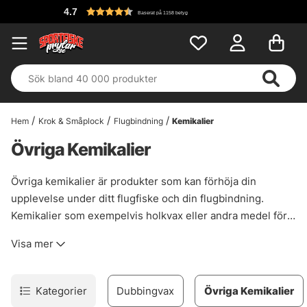
4.7
Baserat på 1158 betyg
Hem
Krok & Småplock
Flugbindning
Kemikalier
Övriga Kemikalier
Övriga kemikalier är produkter som kan förhöja din
upplevelse under ditt flugfiske och din flugbindning.
Kemikalier som exempelvis holkvax eller andra medel för
flugbindning kan vara precis det som gör att en fiskedag
Visa mer
blir lyckad med både mindre trassel och fler fångade
fiskar.
Kategorier
Dubbingvax
Övriga Kemikalier