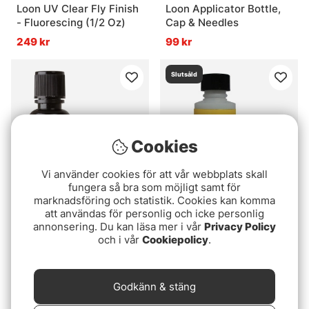
Loon UV Clear Fly Finish
Loon Applicator Bottle,
- Fluorescing (1/2 Oz)
Cap & Needles
249 kr
99 kr
Slutsåld
Cookies
Vi använder cookies för att vår webbplats skall
fungera så bra som möjligt samt för
marknadsföring och statistik. Cookies kan komma
att användas för personlig och icke personlig
Loon UV Clear Fly Finish
Loon WB Head Cement
annonsering. Du kan läsa mer i vår
Privacy Policy
- Flow (1/2 Oz)
System
och i vår
Cookiepolicy
.
249 kr
119 kr
Slutsåld
Slutsåld
Godkänn & stäng