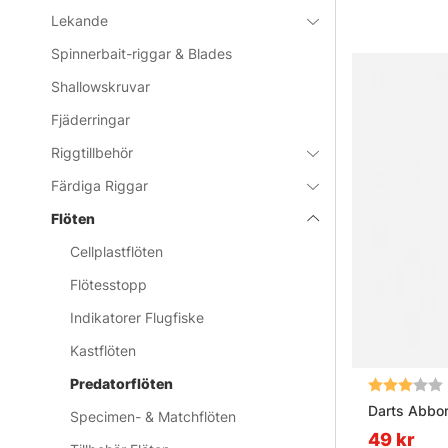
Lekande
Spinnerbait-riggar & Blades
Shallowskruvar
Fjäderringar
Riggtillbehör
Färdiga Riggar
Flöten
Cellplastflöten
Flötesstopp
Indikatorer Flugfiske
Kastflöten
Predatorflöten
Betyg:
Darts Abbor
Specimen- & Matchflöten
49 kr