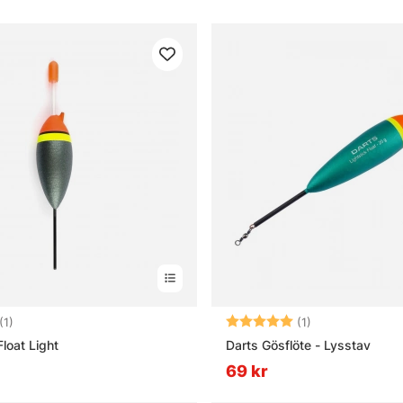
2.0 utav 5 stjärnor
Betyg:
5.0 utav 5 stjär
(1)
(1)
Float Light
Darts Gösflöte - Lysstav
69 kr