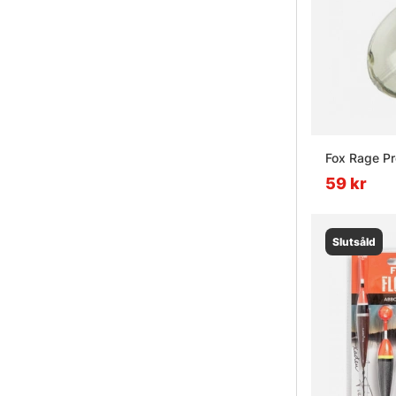
Fox Rage Pr
59 kr
Slutsåld