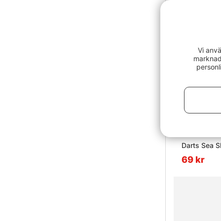
Vi anvä
marknads
personl
Darts Sea S
69 kr