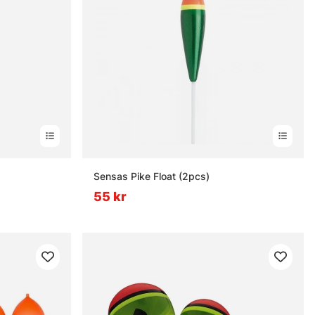
nor
Sensas Pike Float (2pcs)
55 kr