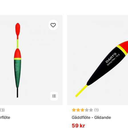
3.0 utav 5 stjärnor
Betyg:
3.0 utav 5 stjär
(3)
(1)
rflöte
Gäddflöte - Glidande
59 kr