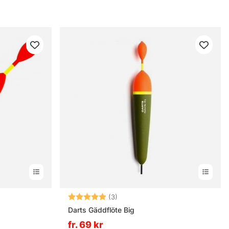
nor
Betyg:
5.0 utav 5 stjärnor
(3)
Darts Gäddflöte Big
fr. 69 kr