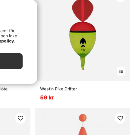
samt för
 och icke
epolicy
.
löte
Westin Pike Drifter
59 kr