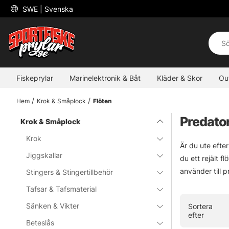
 SWE 
| Svenska
Fiskeprylar
Marinelektronik & Båt
Kläder & Skor
Ou
Hem
Krok & Småplock
Flöten
Predator
Krok & Småplock
Krok
Är du ute efte
Jiggskallar
du ett rejält f
använder till 
Stingers & Stingertillbehör
Tafsar & Tafsmaterial
Sänken & Vikter
Sortera
efter
Beteslås