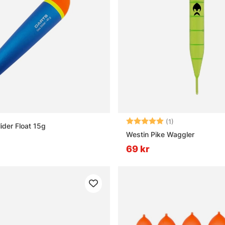
Betyg:
5.0 utav 5 stjär
(1)
ider Float 15g
Westin Pike Waggler
69 kr