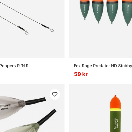
 Poppers R 'N R
Fox Rage Predator HD Stubby 
59 kr