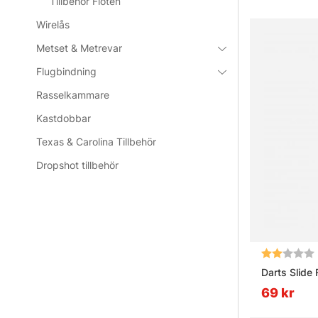
Tillbehör Flöten
Wirelås
Metset & Metrevar
Flugbindning
Rasselkammare
Kastdobbar
Texas & Carolina Tillbehör
Dropshot tillbehör
Betyg:
Darts Slide 
69 kr