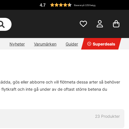
4.7
Baserat på 1153 betyg
Nyheter
Varumärken
Guider
Superdeals
ädda, gös eller abborre och vill flötmeta dessa arter så behöver
re flytkraft och inte gå under av de oftast större betena du
23
Produkter