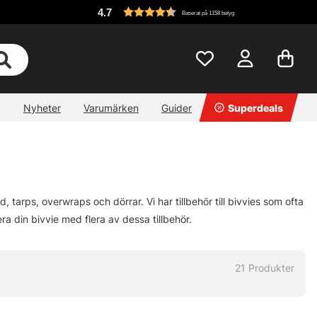
4.7
Baserat på 1158 betyg
Nyheter
Varumärken
Guider
Superdeals
, tarps, overwraps och dörrar. Vi har tillbehör till bivvies som ofta
a din bivvie med flera av dessa tillbehör.
21
Produkter