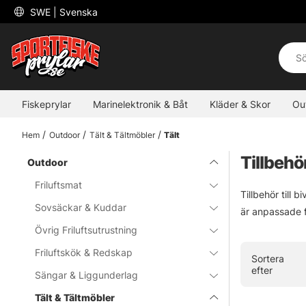
 SWE 
| Svenska
Fiskeprylar
Marinelektronik & Båt
Kläder & Skor
Ou
Hem
Outdoor
Tält & Tältmöbler
Tält
Tillbehö
Outdoor
Friluftsmat
Tillbehör till 
Sovsäckar & Kuddar
är anpassade f
Övrig Friluftsutrustning
Friluftskök & Redskap
Sortera
efter
Sängar & Liggunderlag
Tält & Tältmöbler