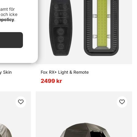
samt för
 och icke
epolicy
.
y Skin
Fox RX+ Light & Remote
2499 kr