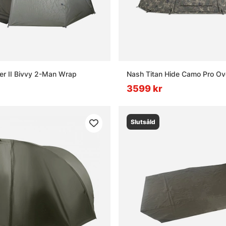
r II Bivvy 2-Man Wrap
Nash Titan Hide Camo Pro O
3599 kr
Slutsåld