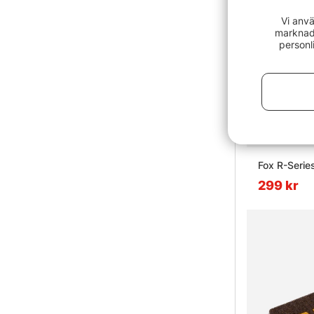
Vi anvä
marknads
personl
Fox R-Serie
299 kr