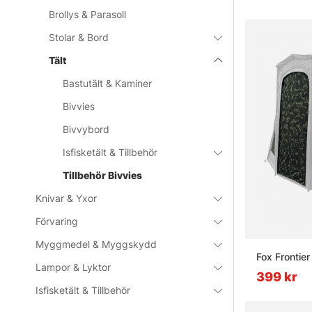
Brollys & Parasoll
Stolar & Bord
Tält
Bastutält & Kaminer
Bivvies
Bivvybord
Isfisketält & Tillbehör
Tillbehör Bivvies
Knivar & Yxor
Förvaring
Myggmedel & Myggskydd
Fox Fronti
Lampor & Lyktor
399 kr
Isfisketält & Tillbehör