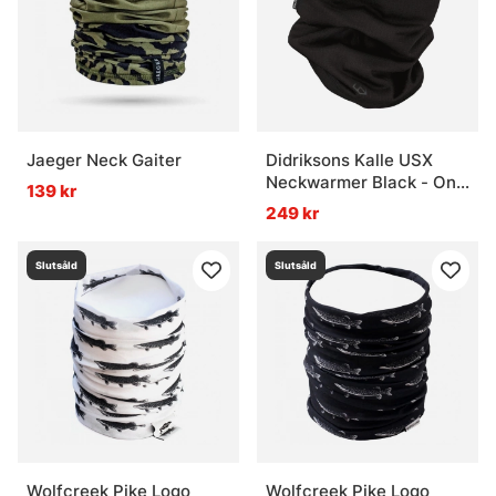
Jaeger Neck Gaiter
Didriksons Kalle USX
Neckwarmer Black - One
139 kr
Size
249 kr
Slutsåld
Slutsåld
Wolfcreek Pike Logo
Wolfcreek Pike Logo