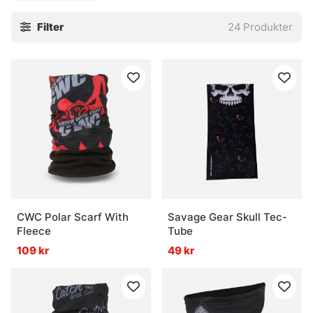
Filter
24
Produkter
CWC Polar Scarf With
Savage Gear Skull Tec-
Fleece
Tube
109 kr
49 kr