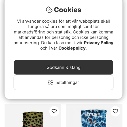
Fladen Multiscarf Perch
Fox Rage Camo Snood
Cookies
39 kr
99 kr
Vi använder cookies för att vår webbplats skall
fungera så bra som möjligt samt för
marknadsföring och statistik. Cookies kan komma
att användas för personlig och icke personlig
annonsering. Du kan läsa mer i vår
Privacy Policy
och i vår
Cookiepolicy
.
Godkänn & stäng
Inställningar
Fladen Multiscarf Brown
Fox Rage Thermal Camo
Trout
Snood
39 kr
239 kr