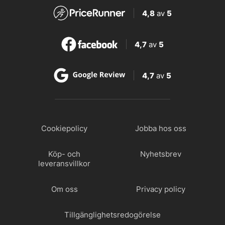
4,8
av
5
4,7
av
5
4,7
av
5
Cookiepolicy
Jobba hos oss
Köp- och
Nyhetsbrev
leveransvillkor
Om oss
Privacy policy
Tillgänglighetsredogörelse