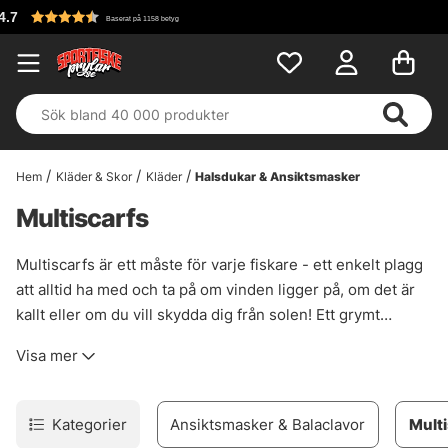
Fri frakt över 699 kr!
Hem
Kläder & Skor
Kläder
Halsdukar & Ansiktsmasker
Multiscarfs
Multiscarfs är ett måste för varje fiskare - ett enkelt plagg
att alltid ha med och ta på om vinden ligger på, om det är
kallt eller om du vill skydda dig från solen! Ett grymt
smidigt och multiverkade klädesplagg! Köp dina
Visa mer
multiscarfs här!
Kategorier
Ansiktsmasker & Balaclavor
Mult