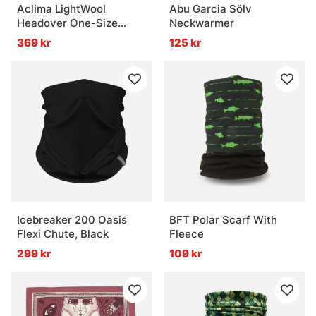
Aclima LightWool
Abu Garcia Sölv
Headover One-Size
Neckwarmer
Black
369 kr
125 kr
Icebreaker 200 Oasis
BFT Polar Scarf With
Flexi Chute, Black
Fleece
299 kr
109 kr