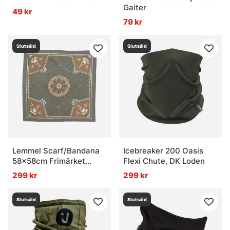
Gaiter
49 kr
79 kr
Slutsåld
Slutsåld
Lemmel Scarf/Bandana
Icebreaker 200 Oasis
58x58cm Frimärket
Flexi Chute, DK Loden
Green
299 kr
299 kr
Slutsåld
Slutsåld