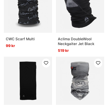
CWC Scarf Multi
Aclima DoubleWool
Neckgaiter Jet Black
99 kr
519 kr