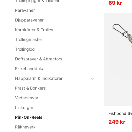
Trollingriggar & Tillbehör
69 kr
Paravaner
Djupparavaner
Karpkärror & Trolleys
Trollingmaster
Trollinglod
Doftsprayer & Attractors
Fiskehanddukar
Nappalarm & Indikatorer
Präst & Bonkers
Vadarstavar
Linkorgar
Fishpond Sw
Pin-On-Reels
249 kr
Räkneverk