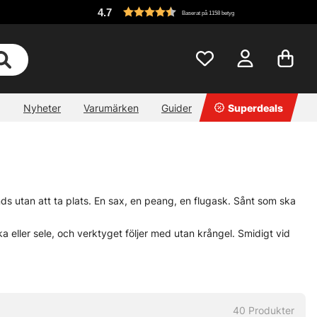
4.7
Baserat på 1158 betyg
Nyheter
Varumärken
Guider
Superdeals
ands utan att ta plats. En sax, en peang, en flugask. Sånt som ska
ka eller sele, och verktyget följer med utan krångel. Smidigt vid
bt grepp mellan två kast.
e trassel. Bara bättre ordning, helt enkelt.
40
Produkter