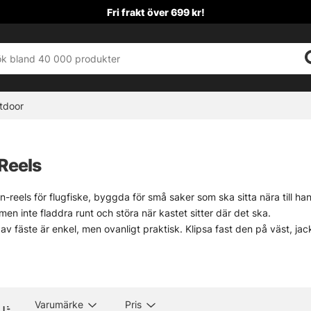
Fri frakt över 699 kr!
tdoor
Reels
on-reels för flugfiske, byggda för små saker som ska sitta nära till h
 men inte fladdra runt och störa när kastet sitter där det ska.
av fäste är enkel, men ovanligt praktisk. Klipsa fast den på väst, jac
st. Särskilt när fingrarna är kalla, eller när det bara behövs ett snab
medel, javisst. Men det gör ofta mer än man tror. Mindre letande. Mindr
g bra att ha
Varumärke
Pris