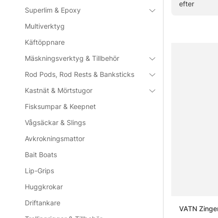
efter
Superlim & Epoxy
Vanliga frå
Multiverktyg
Käftöppnare
Vad är en
Mäskningsverktyg & Tillbehör
Rod Pods, Rod Rests & Banksticks
När passa
Kastnät & Mörtstugor
Fisksumpar & Keepnet
Vad är fö
Vågsäckar & Slings
Avkrokningsmattor
Vad bör m
Bait Boats
Lip-Grips
Huggkrokar
Driftankare
VATN Zinge