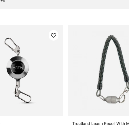
gor om pin-on-reels
 pin-on-reel?
r en pin-on-reel bäst?
rdelen med utdragbar lina?
an tänka på vid val av pin-on-reel?
r
Troutland Leash Recoil With 