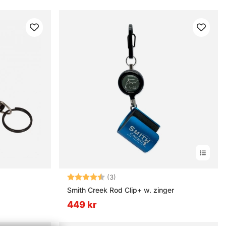
Betyg:
4.7 utav 5 stjärnor
(3)
Smith Creek Rod Clip+ w. zinger
449 kr