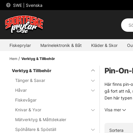
 SWE 
| Svenska
Fiskeprylar
Marinelektronik & Båt
Kläder & Skor
Ou
Hem
Verktyg & Tillbehör
Pin-On-
Verktyg & Tillbehör
Tänger & Saxar
Här finns pin-
Håvar
gå fort att nå,
Den här typen 
Fiskevågar
älv, sjö och ku
Knivar & Yxor
Visa mer
Ett litet hjälp
Mätverktyg & Måttdekaler
» Till verkty
Spöhållare & Spöställ
Sortera