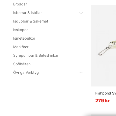
Broddar
Isborrar & Isbillar
Isdubbar & Säkerhet
Isskopor
Ismetepulkor
Markörer
Syrepumpar & Beteshinkar
Spöbälten
Övriga Verktyg
Fishpond Sw
279 kr