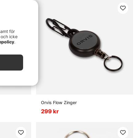
samt för
 och icke
epolicy
.
Orvis Flow Zinger
299 kr