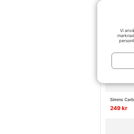
Vi anvä
marknads
personl
Simms Carbo
249 kr