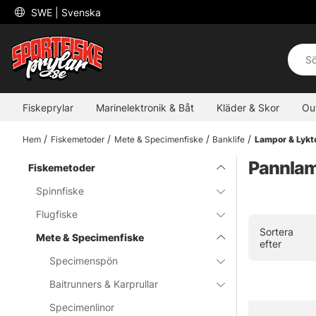
 SWE 
| Svenska
Fiskeprylar
Marinelektronik & Båt
Kläder & Skor
Ou
Hem
Fiskemetoder
Mete & Specimenfiske
Banklife
Lampor & Lykt
Pannla
Fiskemetoder
Spinnfiske
Flugfiske
Sortera
Mete & Specimenfiske
efter
Specimenspön
Baitrunners & Karprullar
Specimenlinor