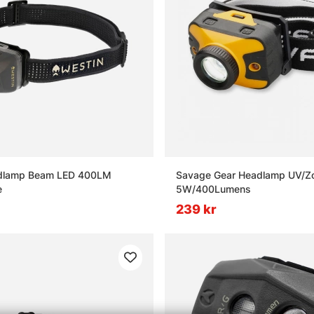
dlamp Beam LED 400LM
Savage Gear Headlamp UV/Z
e
5W/400Lumens
239 kr