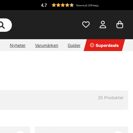
4.7
Baserat på 1158 betyg
Nyheter
Varumärken
Guider
Superdeals
25
Produkter