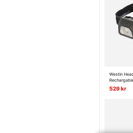
Westin Hea
Rechargabl
529 kr