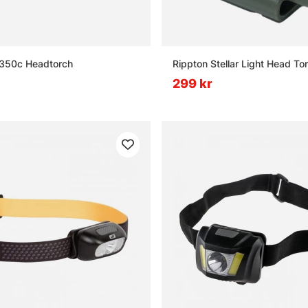
L350c Headtorch
Rippton Stellar Light Head To
299 kr