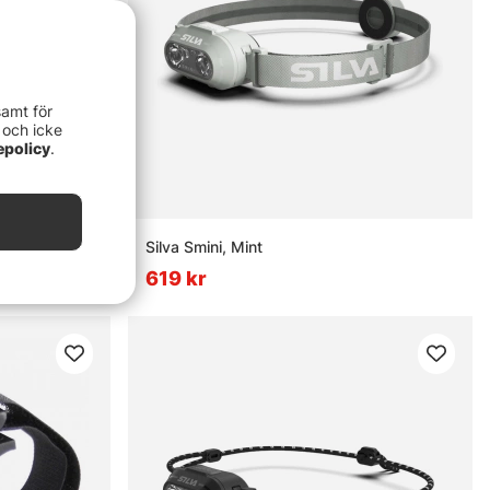
samt för
 och icke
epolicy
.
rch Black
Silva Smini, Mint
619 kr