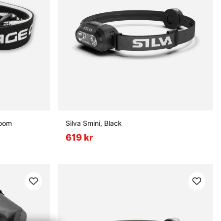
oom
Silva Smini, Black
619 kr