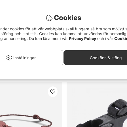
Cookies
nder cookies för att vår webbplats skall fungera så bra som möjligt 
föring och statistik. Cookies kan komma att användas för personlig
ig annonsering. Du kan läsa mer i vår
Privacy Policy
och i vår
Cooki
Inställningar
Godkänn & stäng
er, Black
Rippton Stellar Light Head To
299 kr