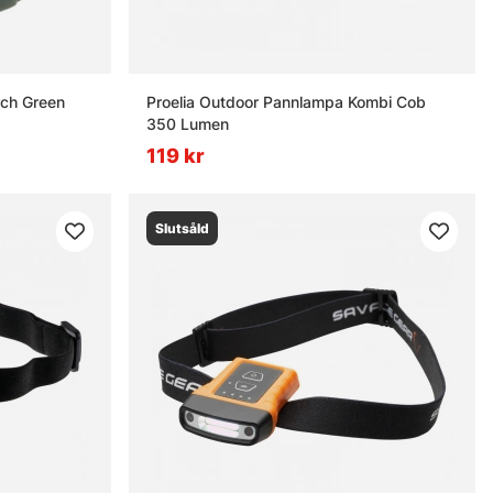
rch Green
Proelia Outdoor Pannlampa Kombi Cob
350 Lumen
119 kr
Slutsåld