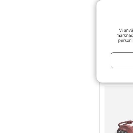
Vi anvä
marknads
personl
Silva Discov
629 kr