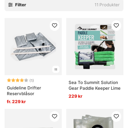
Filter
11
Produkter
Betyg:
4.0 utav 5 stjärnor
(1)
Sea To Summit Solution
Guideline Drifter
Gear Paddle Keeper Lime
Reservblåsor
229 kr
fr. 229 kr