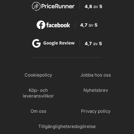
4,8
av
5
4,7
av
5
4,7
av
5
Cookiepolicy
Jobba hos oss
Köp- och
Nyhetsbrev
leveransvillkor
Om oss
Privacy policy
Tillgänglighetsredogörelse