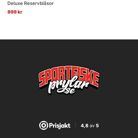
Deluxe Reservblåsor
899 kr
4,8
av
5