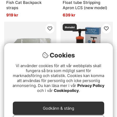
Fish Cat Backpack
Float tube Stripping
straps
Apron LCS (new model)
919 kr
639 kr
Slutsåld
Cookies
Vi använder cookies för att vår webbplats skall
fungera så bra som möjligt samt för
marknadsföring och statistik. Cookies kan komma
att användas för personlig och icke personlig
Reservblåsa Rygg till
Kinetic Double Action
annonsering. Du kan läsa mer i vår
Privacy Policy
Fish Cat Deluxe & SFC
Pump 2x2L
och i vår
Cookiepolicy
.
1599 kr
229 kr
Slutsåld
Slutsåld
Godkänn & stäng