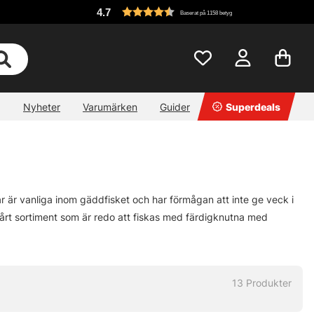
4.7
Baserat på 1158 betyg
Nyheter
Varumärken
Guider
Superdeals
sar är vanliga inom gäddfisket och har förmågan att inte ge veck i
i vårt sortiment som är redo att fiskas med färdigknutna med
13
Produkter