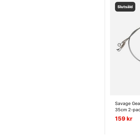
Slutsåld
Savage Gear
35cm 2-pa
159 kr