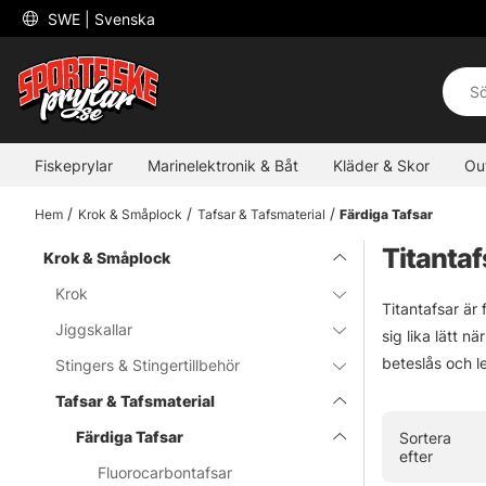
 SWE 
| Svenska
Fiskeprylar
Marinelektronik & Båt
Kläder & Skor
Ou
Hem
Krok & Småplock
Tafsar & Tafsmaterial
Färdiga Tafsar
Titantaf
Krok & Småplock
Krok
Titantafsar är
Jiggskallar
sig lika lätt n
beteslås och l
Stingers & Stingertillbehör
Tafsar & Tafsmaterial
Färdiga Tafsar
Sortera
efter
Fluorocarbontafsar