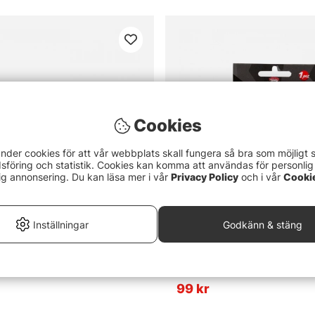
Cookies
nder cookies för att vår webbplats skall fungera så bra som möjligt 
föring och statistik. Cookies kan komma att användas för personlig
ig annonsering. Du kan läsa mer i vår
Privacy Policy
och i vår
Cooki
Inställningar
Godkänn & stäng
4.7 utav 5 stjärnor
(3)
Söder Tackle Pike Leader 1x7
r 1x7 Titanium Trace 20/30cm
45cm, 60lb (1-pack)
99 kr