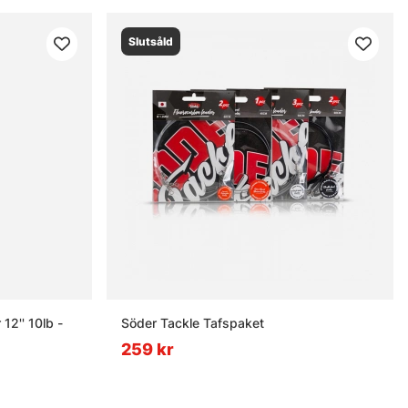
Slutsåld
12'' 10lb -
Söder Tackle Tafspaket
259 kr