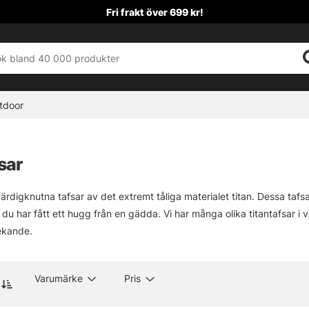
Fri frakt över 699 kr!
tdoor
sar
 färdigknutna tafsar av det extremt tåliga materialet titan. Dessa taf
är du har fått ett hugg från en gädda. Vi har många olika titantafsar 
ekande.
Varumärke
Pris