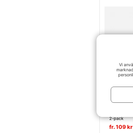
Vi anvä
marknads
personl
Betyg:
Savage Gea
2-pack
fr. 109 kr