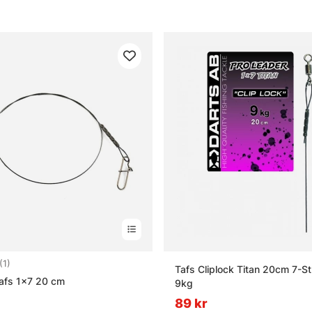
1.0 utav 5 stjärnor
(1)
Tafs Cliplock Titan 20cm 7-St
tafs 1x7 20 cm
9kg
89 kr