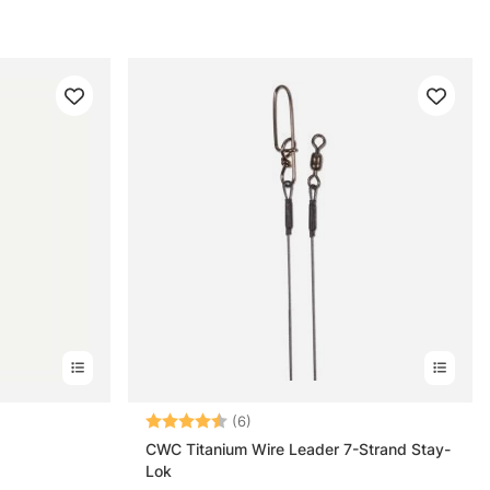
Betyg:
4.8 utav 5 stjärnor
(6)
CWC Titanium Wire Leader 7-Strand Stay-
Lok