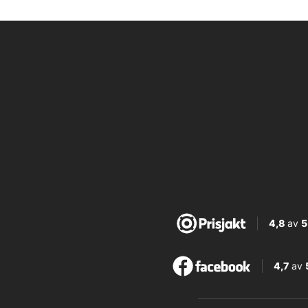
4,8
av
5
4,7
av