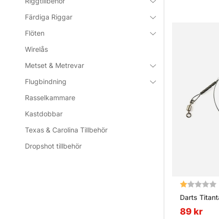
Riggtillbehör
Färdiga Riggar
Flöten
Wirelås
Metset & Metrevar
Flugbindning
Rasselkammare
Kastdobbar
Texas & Carolina Tillbehör
Dropshot tillbehör
Betyg:
Darts Titan
89 kr