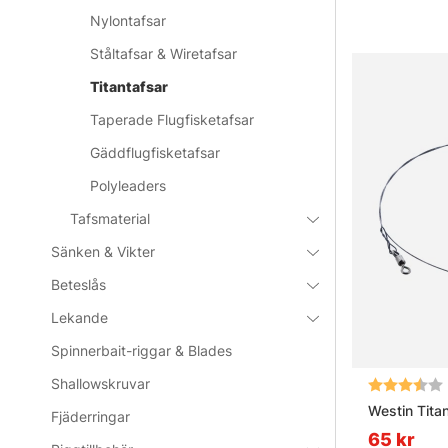
Nylontafsar
Ståltafsar & Wiretafsar
Titantafsar
Taperade Flugfisketafsar
Gäddflugfisketafsar
Polyleaders
Tafsmaterial
Sänken & Vikter
Beteslås
Lekande
Spinnerbait-riggar & Blades
Shallowskruvar
Betyg:
Westin Tita
Fjäderringar
65 kr