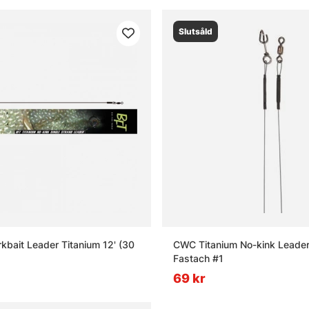
Slutsåld
rkbait Leader Titanium 12' (30
CWC Titanium No-kink Leader 
Fastach #1
69 kr