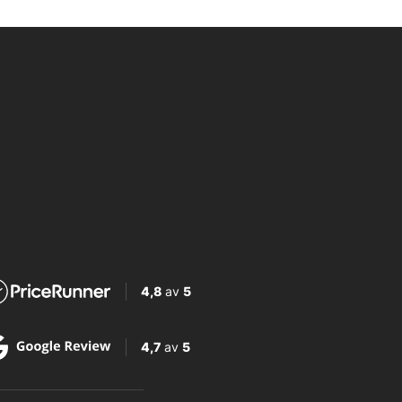
4,8
av
5
4,7
av
5