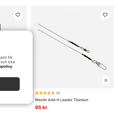
samt för
 och icke
epolicy
.
Betyg:
4.8 utav 5 stjärnor
(6)
 Titanium
Westin Add-It Leader Titanium
95 kr