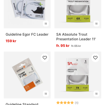
Guideline Egor FC Leader
SA Absolute Trout
Presentation Leader 11'
159 kr
fr. 95 kr
fr. 95 kr
Betyg:
5.0 utav 5 stjär
(1)
Guideline Standard