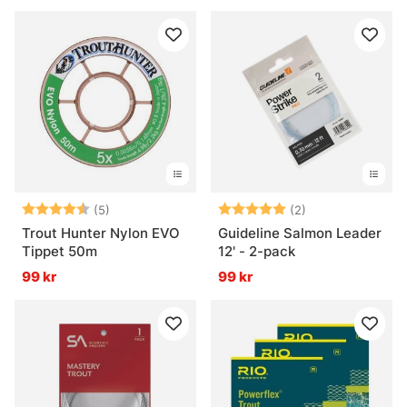
Betyg:
4.8 utav 5 stjärnor
Betyg:
5.0 utav 5 stjär
(5)
(2)
Trout Hunter Nylon EVO
Guideline Salmon Leader
Tippet 50m
12' - 2-pack
99 kr
99 kr