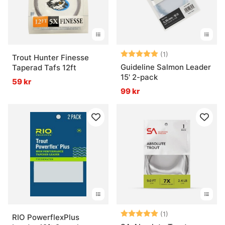
Betyg:
5.0 utav 5 stjär
(1)
Trout Hunter Finesse
Guideline Salmon Leader
Taperad Tafs 12ft
15' 2-pack
59 kr
99 kr
Betyg:
5.0 utav 5 stjär
(1)
RIO PowerflexPlus