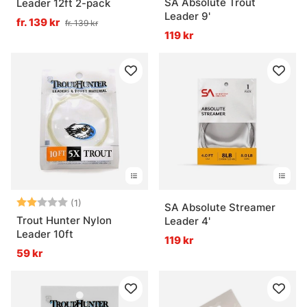
SA Absolute Trout
Leader 12ft 2-pack
Leader 9'
fr. 139 kr
fr. 139 kr
119 kr
Betyg:
2.0 utav 5 stjärnor
(1)
SA Absolute Streamer
Trout Hunter Nylon
Leader 4'
Leader 10ft
119 kr
59 kr