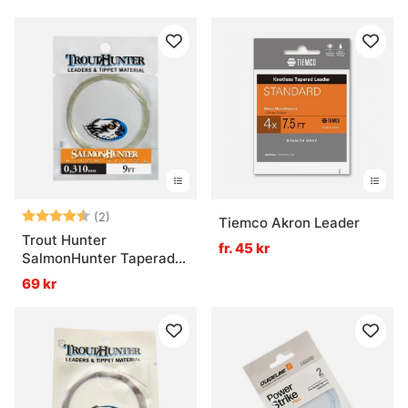
Betyg:
4.5 utav 5 stjärnor
(2)
Tiemco Akron Leader
Trout Hunter
fr. 45 kr
SalmonHunter Taperad
Tafs 9ft
69 kr