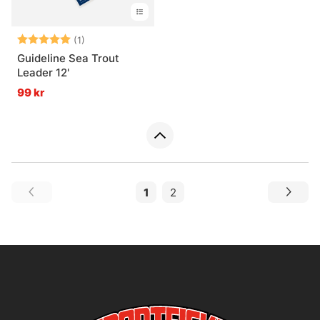
Betyg:
5.0 utav 5 stjärnor
(1)
Guideline Sea Trout
Leader 12'
99 kr
1
2