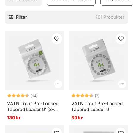
tyngre än nylontafsar och sjunker lite under ytfilmen, då
dessa tafsar är tyngre än nylontafsar. Fiskar du exempelvis
Filter
101
Produkter
med större streamers och gäddflugor önskar du däremot
en kortare tafs för att ha mer kraft att vända ut dessa
större flugor. Vi har taperade tafsar i olika dimensioner och
material för att du ska kunna välja en tafs till din typ av
flugfiske!
Betyg:
4.6 utav 5 stjärnor
Betyg:
4.4 utav 5 stjär
(14)
(7)
VATN Trout Pre-Looped
VATN Trout Pre-Looped
Tapered Leader 9' (3-
Tapered Leader 9'
pack)
139 kr
59 kr