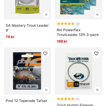
Betyg:
5.0 utav 5 stjär
(2)
SA Mastery Trout Leader
Rio Powerflex
9'
TroutLeader 12ft 3-pack
79 kr
199 kr
Betyg:
5.0 utav 5 stjär
(1)
Pool 12 Taperade Tafsar
Trout Hunter Finesse