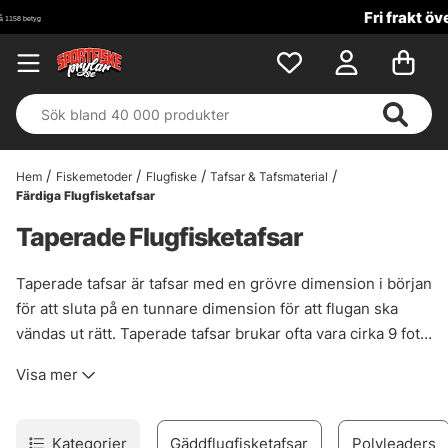
Fri frakt över 699 kr!
Hem
Fiskemetoder
Flugfiske
Tafsar & Tafsmaterial
Färdiga Flugfisketafsar
Taperade Flugfisketafsar
Taperade tafsar är tafsar med en grövre dimension i början
för att sluta på en tunnare dimension för att flugan ska
vändas ut rätt. Taperade tafsar brukar ofta vara cirka 9 fot
och finns även i längre längder samt i fluorcarbon som
Visa mer
låter dig ha bättre chans på skyggare fisk.
Fluorocarbontafsar är även vanliga vid kusten då dem är
mer slitstarka, mindre synliga för fisken samt för att dem är
Kategorier
Gäddflugfisketafsar
Polyleaders