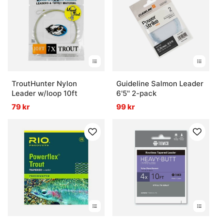
TroutHunter Nylon
Guideline Salmon Leader
Leader w/loop 10ft
6'5'' 2-pack
79 kr
99 kr