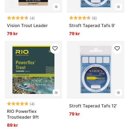
Betyg:
4.8 utav 5 stjärnor
Betyg:
4.8 utav 5 stjär
(4)
(6)
Vision Trout Leader
Stroft Taperad Tafs 9'
79 kr
79 kr
Betyg:
5.0 utav 5 stjärnor
(4)
Stroft Taperad Tafs 12'
RIO Powerflex
79 kr
Troutleader 9ft
89 kr