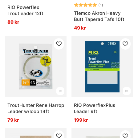
Betyg:
5.0 utav 5 stjär
(1)
RIO Powerflex
Tiemco Akron Heavy
Troutleader 12ft
Butt Taperad Tafs 10ft
89 kr
49 kr
TroutHunter Rene Harrop
RIO PowerflexPlus
Leader w/loop 14ft
Leader 9ft
79 kr
199 kr