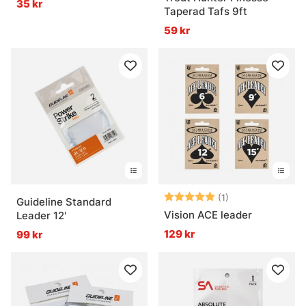
35 kr
Taperad Tafs 9ft
59 kr
Betyg:
5.0 utav 5 stjär
(1)
Guideline Standard
Vision ACE leader
Leader 12'
129 kr
99 kr