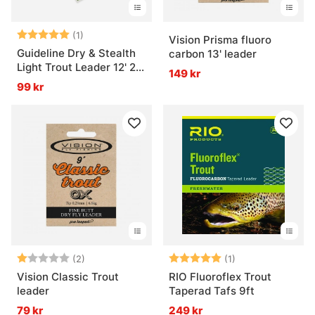
Betyg:
5.0 utav 5 stjärnor
(1)
Vision Prisma fluoro
Guideline Dry & Stealth
carbon 13' leader
Light Trout Leader 12' 2-
149 kr
pack
99 kr
Betyg:
1.0 utav 5 stjärnor
Betyg:
5.0 utav 5 stjär
(2)
(1)
Vision Classic Trout
RIO Fluoroflex Trout
leader
Taperad Tafs 9ft
79 kr
249 kr