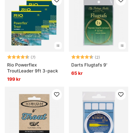
Betyg:
4.9 utav 5 stjärnor
Betyg:
4.5 utav 5 stjär
(7)
(2)
Rio Powerflex
Darts Flugtafs 9'
TroutLeader 9ft 3-pack
65 kr
199 kr