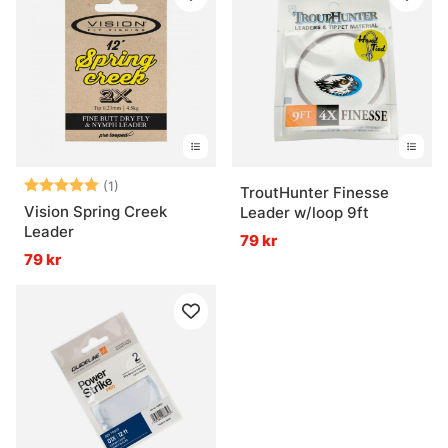
Betyg:
5.0 utav 5 stjärnor
(1)
TroutHunter Finesse
Vision Spring Creek
Leader w/loop 9ft
Leader
79 kr
79 kr