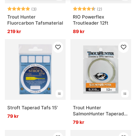
Betyg:
5.0 utav 5 stjärnor
Betyg:
4.5 utav 5 stjär
(3)
(2)
Trout Hunter
RIO Powerflex
Fluorcarbon Tafsmaterial
Troutleader 12ft
219 kr
89 kr
Stroft Taperad Tafs 15'
Trout Hunter
SalmonHunter Taperad
79 kr
Tafs 12ft
79 kr