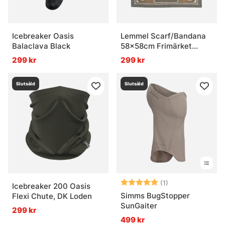
Icebreaker Oasis
Lemmel Scarf/Bandana
Balaclava Black
58x58cm Frimärket
Green
299 kr
299 kr
Slutsåld
Slutsåld
Betyg:
5.0 utav 5 stjär
(1)
Icebreaker 200 Oasis
Simms BugStopper
Flexi Chute, DK Loden
SunGaiter
299 kr
499 kr