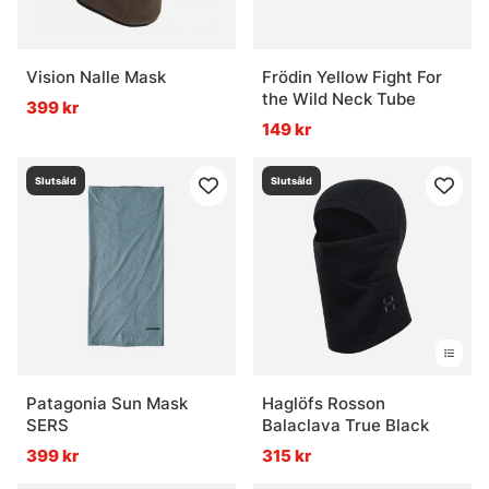
Vision Nalle Mask
Frödin Yellow Fight For
the Wild Neck Tube
399 kr
149 kr
Slutsåld
Slutsåld
Patagonia Sun Mask
Haglöfs Rosson
SERS
Balaclava True Black
399 kr
315 kr