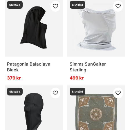
Slutsåld
Slutsåld
Patagonia Balaclava
Simms SunGaiter
Black
Sterling
379 kr
499 kr
Slutsåld
Slutsåld