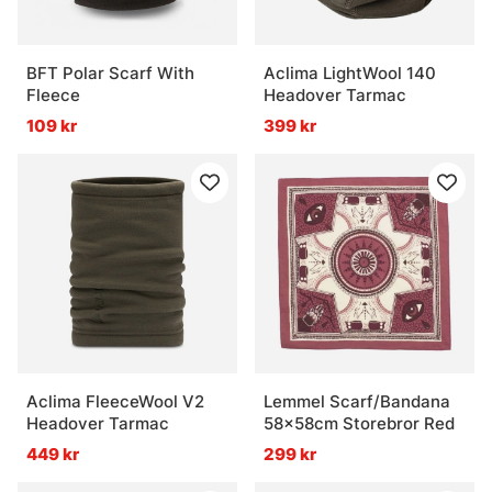
BFT Polar Scarf With
Aclima LightWool 140
Fleece
Headover Tarmac
109 kr
399 kr
Aclima FleeceWool V2
Lemmel Scarf/Bandana
Headover Tarmac
58x58cm Storebror Red
449 kr
299 kr