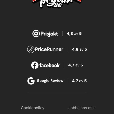
4,8
av
5
4,8
av
5
4,7
av
5
4,7
av
5
Cookiepolicy
Jobba hos oss