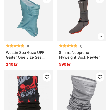
Betyg:
5.0 utav 5 stjärnor
Betyg:
5.0 utav 5 stjär
(1)
(1)
Westin Sea Gaze UPF
Simms Neoprene
Gaiter One Size Sea
Flyweight Sock Pewter
Breeze
249 kr
599 kr