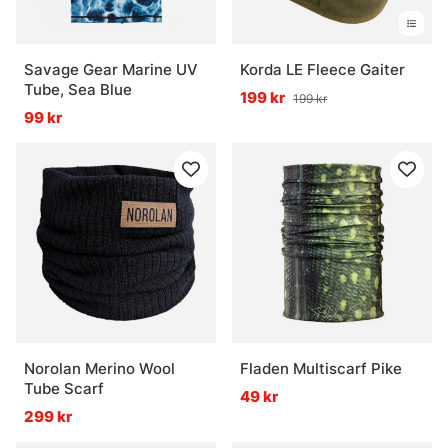
Savage Gear Marine UV
Korda LE Fleece Gaiter
Tube, Sea Blue
199 kr
199 kr
99 kr
Norolan Merino Wool
Fladen Multiscarf Pike
Tube Scarf
49 kr
299 kr