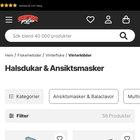
Fri frakt över 699 kr!
Hem
Fiskemetoder
Vinterfiske
Vinterkläder
Halsdukar & Ansiktsmasker
Kategorier
Ansiktsmasker & Balaclavor
Multi
Filter
56
Produkter