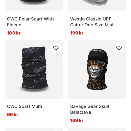
CWC Polar Scarf With
Westin Classic UPF
Fleece
Gaiter One Size Mist
Grey
109 kr
199 kr
CWC Scarf Multi
Savage Gear Skull
Balaclava
99 kr
169 kr