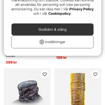
marknadsföring och statistik. Cookies kan komma
att användas för personlig och icke personlig
annonsering. Du kan läsa mer i vår
Privacy Policy
och i vår
Cookiepolicy
.
Godkänn & stäng
Inställningar
Patagonia Sun Mask
Guideline Neck Gaiter
CLNA
199 kr
399 kr