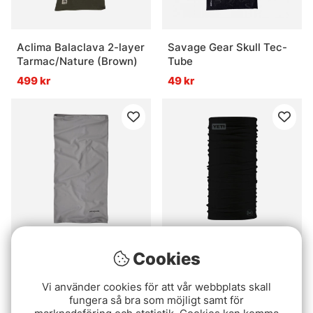
Aclima Balaclava 2-layer
Savage Gear Skull Tec-
Tarmac/Nature (Brown)
Tube
499 kr
49 kr
Cookies
Patagonia Sun Mask -
Yeti Buff/Coolnet - Black
Forever Grey
289 kr
Vi använder cookies för att vår webbplats skall
399 kr
fungera så bra som möjligt samt för