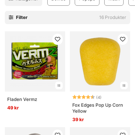
Filter
16
Produkter
Betyg:
4.8 utav 5 stjär
(4)
Fladen Vermz
Fox Edges Pop Up Corn
49 kr
Yellow
39 kr