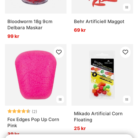
Bloodworm 18g 9cm
Behr Artificiell Maggot
Delbara Maskar
69 kr
99 kr
Betyg:
4.5 utav 5 stjärnor
(2)
Mikado Artificial Corn
Fox Edges Pop Up Corn
Floating
Pink
25 kr
39 kr