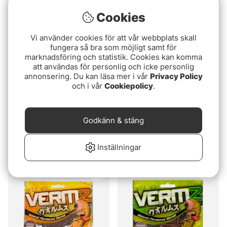
Cookies
Vi använder cookies för att vår webbplats skall
fungera så bra som möjligt samt för
marknadsföring och statistik. Cookies kan komma
att användas för personlig och icke personlig
annonsering. Du kan läsa mer i vår
Privacy Policy
och i vår
Cookiepolicy
.
Godkänn & stäng
Fox Edges Pop Up
Behr Trendex Mini Carp
Maggot
Shells (6-pack)
49 kr
89 kr
Inställningar
Slutsåld
Slutsåld