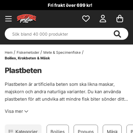
Fri frakt över 699 kr!
Hem
Fiskemetoder
Mete & Specimenfiske
Boilies, Krokbeten & Mäsk
Plastbeten
Plastbeten är artificiella beten som ska likna maskar,
majskorn och andra naturliga varianter. Du kan använda
plastbeten för att undvika att mindre fisk biter sönder ditt
bete och rikta ditt fiske mot större individer under
Visa mer
specimenmete. Plastbeten finns i olika flytkrafter och vi
har flera olika typer av plastbeten att välja mellan i vårt
sortiment.
Kategorier
Boilies
Popups
Mäsk
P