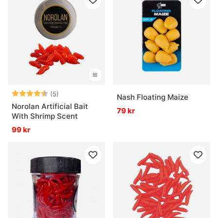
Betyg:
4.8 utav 5 stjärnor
(5)
Nash Floating Maize
Norolan Artificial Bait
79 kr
With Shrimp Scent
99 kr