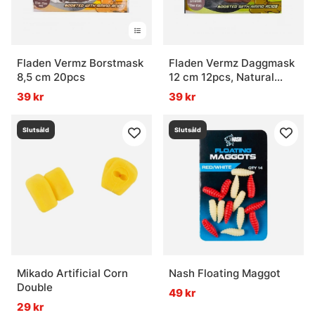
Fladen Vermz Borstmask
Fladen Vermz Daggmask
8,5 cm 20pcs
12 cm 12pcs, Natural
Brown
39 kr
39 kr
Slutsåld
Slutsåld
Mikado Artificial Corn
Nash Floating Maggot
Double
49 kr
29 kr