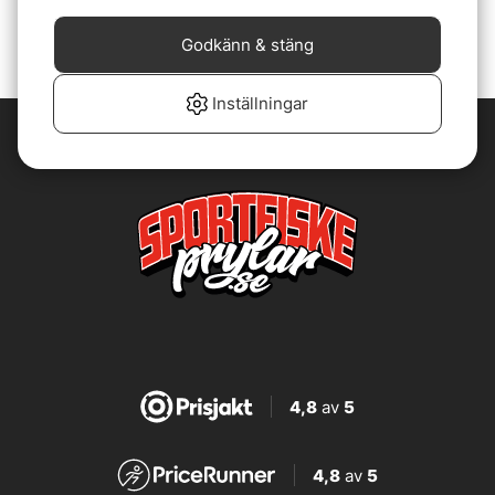
Godkänn & stäng
Inställningar
4,8
av
5
4,8
av
5