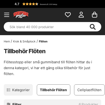
4.7
Baserat på 1153 betyg
Hem
Krok & Småplock
Flöten
Tillbehör Flöten
Flötesstopp eller små gummiband till flöten hittar du i
denna kategori, vi har ett gäng olika tillbehör för just
flöten.
Kategorier
Tillbehör Flöten
Cellplastflöten
Filter
6
Produkter