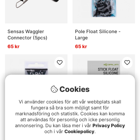
Sensas Waggler
Pole Float Silicone -
Connector (5pcs)
Large
65 kr
65 kr
Cookies
Vi använder cookies för att vår webbplats skall
fungera så bra som möjligt samt för
marknadsföring och statistik. Cookies kan komma
att användas för personlig och icke personlig
Drennan Float Caps
Korum Glide - Stick Float
annonsering. Du kan läsa mer i vår
Privacy Policy
Silicone
och i vår
Cookiepolicy
.
49 kr
49 kr