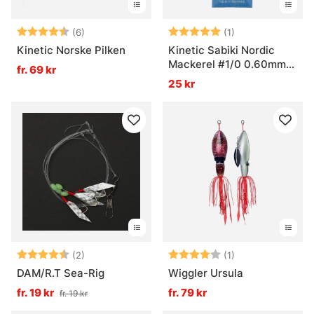
Betyg:
4.7 utav 5 stjärnor
Betyg:
5.0 utav 5 stjär
(6)
(1)
Kinetic Norske Pilken
Kinetic Sabiki Nordic
Mackerel #1/0 0.60mm
fr. 69 kr
130cm
25 kr
Betyg:
4.5 utav 5 stjärnor
Betyg:
4.0 utav 5 stjär
(2)
(1)
DAM/R.T Sea-Rig
Wiggler Ursula
fr. 19 kr
fr. 79 kr
fr. 19 kr