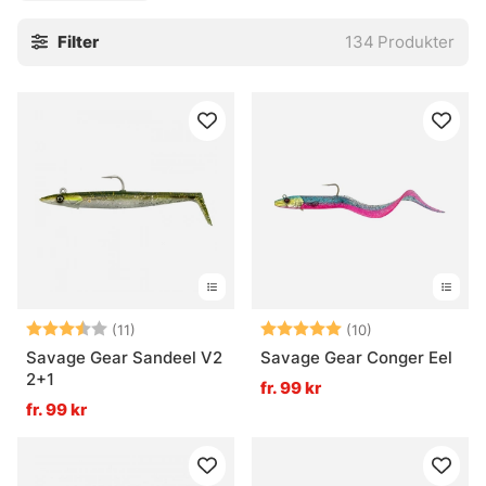
klassiskt knackande mot djupkanten. Med rätt form och
Filter
134
Produkter
vikt blir presentationen rak och bestämd, nästan lite rå i
uttrycket, och det är ofta just det som triggar hugg när
fisken står lågt och trycker.
» Tillbaka till havsfiske
Vanliga frågor om havsfiskebeten
Vad är havsfiskebeten?
Betyg:
3.7 utav 5 stjärnor
Betyg:
5.0 utav 5 stjä
(11)
(10)
Vad är en stor havsfiskejigg bra för?
Savage Gear Sandeel V2
Savage Gear Conger Eel
2+1
fr. 99 kr
fr. 99 kr
Vad är vertikalfiske med havsfiskebeten?