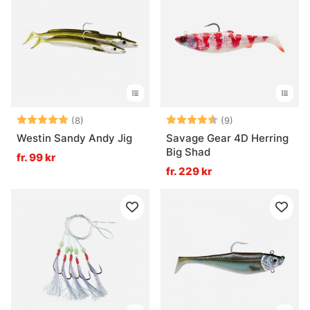
Betyg:
5.0 utav 5 stjärnor
Betyg:
4.8 utav 5 stjär
(8)
(9)
Westin Sandy Andy Jig
Savage Gear 4D Herring
Big Shad
fr. 99 kr
fr. 229 kr