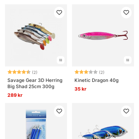
Betyg:
4.5 utav 5 stjärnor
Betyg:
3.0 utav 5 stjär
(2)
(2)
Savage Gear 3D Herring
Kinetic Dragon 40g
Big Shad 25cm 300g
35 kr
289 kr