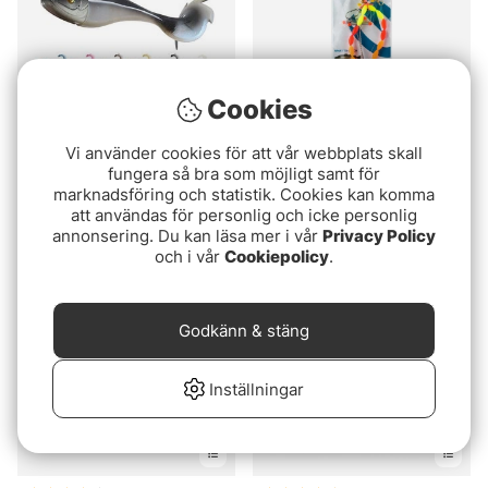
Cookies
Betyg:
4.9 utav 5 stjärnor
Betyg:
3.0 utav 5 stjär
(11)
(2)
Vi använder cookies för att vår webbplats skall
fungera så bra som möjligt samt för
Hali Bandit 360g
Kinetic Sabiki Scandic
marknadsföring och statistik. Cookies kan komma
#1/0
349 kr
att användas för personlig och icke personlig
29 kr
annonsering. Du kan läsa mer i vår
Privacy Policy
och i vår
Cookiepolicy
.
Godkänn & stäng
Inställningar