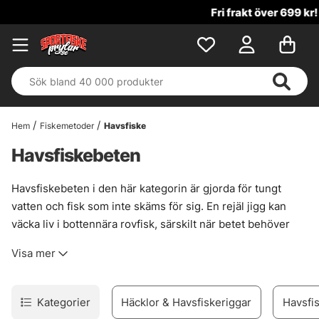
Fri frakt över 699 kr!
Hem
Fiskemetoder
Havsfiske
Havsfiskebeten
Havsfiskebeten i den här kategorin är gjorda för tungt
vatten och fisk som inte skäms för sig. En rejäl jigg kan
väcka liv i bottennära rovfisk, särskilt när betet behöver
jobba på djupet eller fiskas rakt under båten. Det är enkel
Visa mer
logik. Mycket rörelse, tydlig profil, och nog med tyngd för
att hålla kontakt när strömmen tar i.
Här passar stora beten när fisket ska ner fort och ligga
Kategorier
Häcklor & Havsfiskeriggar
Havsfis
rätt, oavsett om målet är vertikalfiske eller ett mer