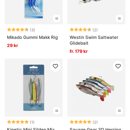
Betyg:
4.3 utav 5 stjärnor
Betyg:
4.5 utav 5 stjär
(3)
(2)
Mikado Gummi Makk Rig
Westin Swim Saltwater
Glidebait
29 kr
fr. 179 kr
Betyg:
5.0 utav 5 stjärnor
Betyg:
5.0 utav 5 stjär
(1)
(2)
Kinetic Mini Silden Mix
Savage Gear 3D Herring