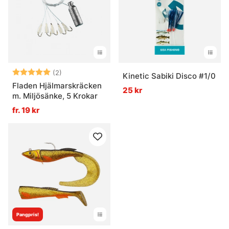
Betyg:
5.0 utav 5 stjärnor
(2)
Kinetic Sabiki Disco #1/0
Fladen Hjälmarskräcken
25 kr
m. Miljösänke, 5 Krokar
fr. 19 kr
Pangpris!