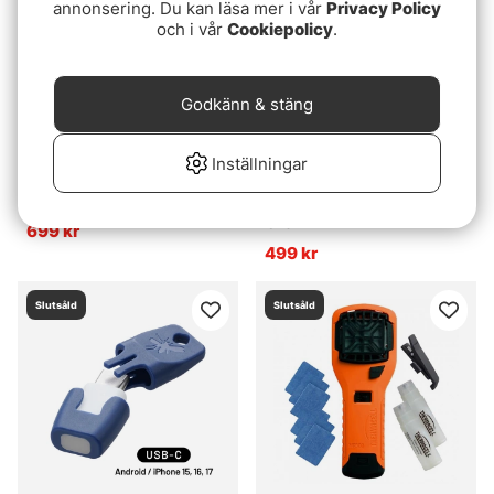
annonsering. Du kan läsa mer i vår
Privacy Policy
och i vår
Cookiepolicy
.
Godkänn & stäng
Inställningar
Thermacell Backpacker
Thermacell MR300C24 -
Grön
699 kr
499 kr
Slutsåld
Slutsåld