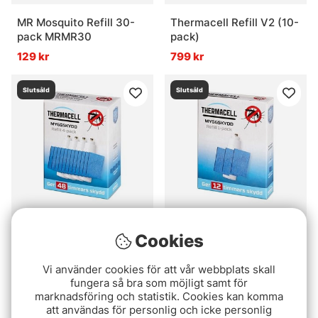
MR Mosquito Refill 30-
Thermacell Refill V2 (10-
pack MRMR30
pack)
129 kr
799 kr
Slutsåld
Slutsåld
Thermacell Refill V2 (4-
Thermacell Refill (1-
Cookies
Pack)
Pack)
379 kr
125 kr
Vi använder cookies för att vår webbplats skall
fungera så bra som möjligt samt för
marknadsföring och statistik. Cookies kan komma
Slutsåld
Slutsåld
att användas för personlig och icke personlig