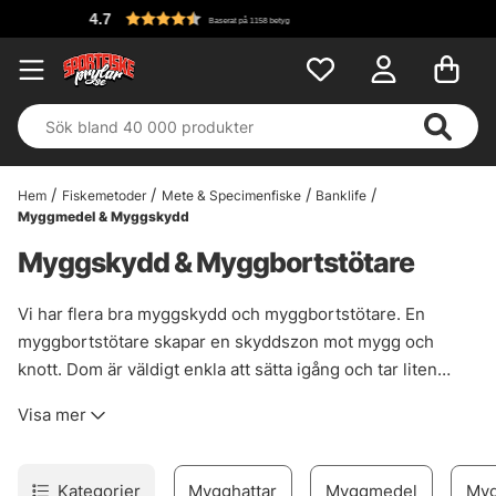
4.7
Baserat på 1158 betyg
Hem
Fiskemetoder
Mete & Specimenfiske
Banklife
Myggmedel & Myggskydd
Myggskydd & Myggbortstötare
Vi har flera bra myggskydd och myggbortstötare. En
myggbortstötare skapar en skyddszon mot mygg och
knott. Dom är väldigt enkla att sätta igång och tar liten
plats i packningen. Detta är en perfekt produkt för dig som
Visa mer
inte vill spraya eller smörja in dig med myggmedel och har
visat sig vara väldigt effektiv i kampen mot myggen!
Kategorier
Mygghattar
Myggmedel
Myg