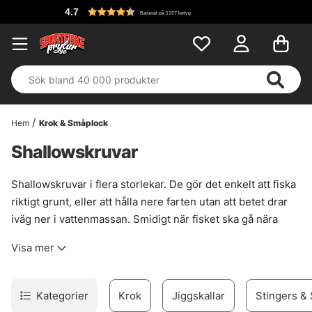
4.7
Baserat på 1157 betyg
Hem
Krok & Småplock
Shallowskruvar
Shallowskruvar i flera storlekar. De gör det enkelt att fiska
riktigt grunt, eller att hålla nere farten utan att betet drar
iväg ner i vattenmassan. Smidigt när fisket ska gå nära
ytan, men ändå med lite kontroll i gången.
Visa mer
Särskilt användbara i grunda vikar under försäsong, på
platser med snårig botten eller när fisket ska ske pelagiskt
med tydlig siluett. Tyngdpunkten flyttas jämfört med en
Kategorier
Krok
Jiggskallar
Stingers & 
vanlig jiggskalle, och det ger ofta mer rull, mer bellyflash