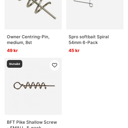
Owner Centring-Pin,
Spro softbait Spiral
medium, 8st
54mm 6-Pack
49 kr
45 kr
Slutsåld
BFT Pike Shallow Screw
- SMALL, 5-pack