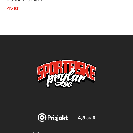
45 kr
4,8
av
5