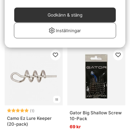
Godkänn & stäng
Darts Jiggskruv /
Konger Soft Lure Screw
Inställningar
Tailskruv - 3pack
(5-pack)
49 kr
31 kr
Betyg:
5.0 utav 5 stjärnor
(1)
Gator Big Shallow Screw
Camo Ez Lure Keeper
10-Pack
(20-pack)
69 kr