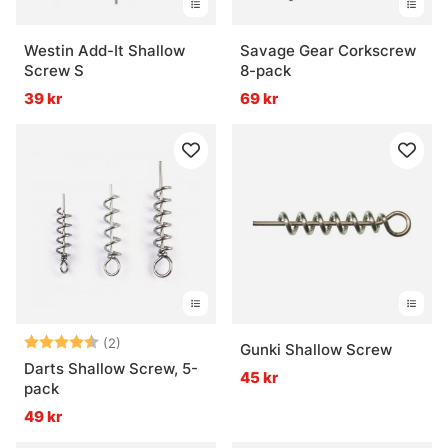
Westin Add-It Shallow
Savage Gear Corkscrew
Screw S
8-pack
39 kr
69 kr
Betyg:
4.5 utav 5 stjärnor
(2)
Gunki Shallow Screw
Darts Shallow Screw, 5-
45 kr
pack
49 kr