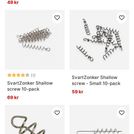
49 kr
Betyg:
4.0 utav 5 stjärnor
(1)
SvartZonker Shallow
SvartZonker Shallow
screw - Small 10-pack
screw 10-pack
59 kr
69 kr