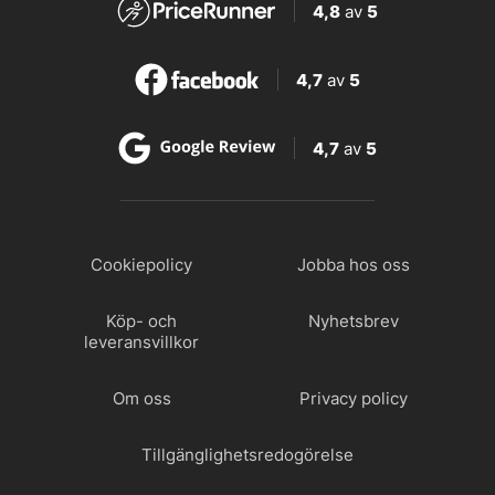
4,8
av
5
4,7
av
5
4,7
av
5
Cookiepolicy
Jobba hos oss
Köp- och
Nyhetsbrev
leveransvillkor
Om oss
Privacy policy
Tillgänglighetsredogörelse