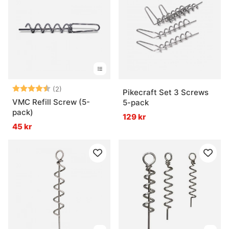
Vad är ett bra användningsområde för
shallowskruvar?
Betyg:
4.5 utav 5 stjärnor
(2)
Pikecraft Set 3 Screws
VMC Refill Screw (5-
5-pack
pack)
129 kr
45 kr