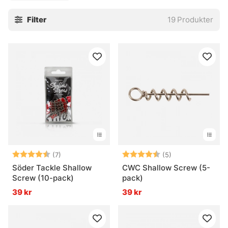
och en livligare profil i vattnet. En del riggar nästan allt
Filter
19
Produkter
med shallowskruv och justerar sedan djupet med ett
päronbly. En enkel lösning, men den sitter.
» Tillbaka till krok & småplock
Vanliga frågor om shallowskruvar
Vad är en shallowskruv?
Betyg:
4.3 utav 5 stjärnor
Betyg:
4.8 utav 5 stjär
(7)
(5)
Vad används en shallowskruv till?
Söder Tackle Shallow
CWC Shallow Screw (5-
Screw (10-pack)
pack)
39 kr
39 kr
Vad är skillnaden mot en vanlig jiggskalle?