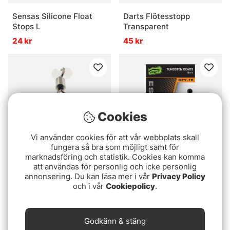
Sensas Silicone Float
Darts Flötesstopp
Stops L
Transparent
24 kr
45 kr
Cookies
Vi använder cookies för att vår webbplats skall
fungera så bra som möjligt samt för
marknadsföring och statistik. Cookies kan komma
att användas för personlig och icke personlig
Westin Runninng Teflon
Fox Edges Tungsten
annonsering. Du kan läsa mer i vår
Privacy Policy
Bead L 25mm 10pcs
Beads - 5mm
och i vår
Cookiepolicy
.
59 kr
55 kr
Slutsåld
Slutsåld
Godkänn & stäng