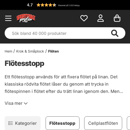
4.7
Baserat på 1153 betyg
Hem
Krok & Småplock
Flöten
Flötesstopp
Ett flötesstopp används för att fixera flötet på linan. Det
klassiska rödvita flötet låser du genom att trycka in
flötespinnen i flötet efter du trätt linan igenom den. Men
moderna flöten fungerar inte riktigt på det sättet utan ett
Visa mer
flötesstopp måste användas för att det skall fixeras vid det
djupet du vill ha.
Kategorier
Flötesstopp
Cellplastflöten