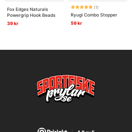
Betyg:
5.0 utav 5 stjär
(1)
Fox Edges Naturals
Ryugi Combo Stopper
Powergrip Hook Beads
59 kr
39 kr