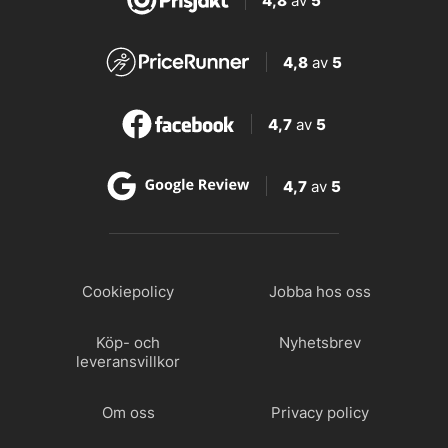
4,8
av
5
4,8
av
5
4,7
av
5
4,7
av
5
Cookiepolicy
Jobba hos oss
Köp- och
Nyhetsbrev
leveransvillkor
Om oss
Privacy policy