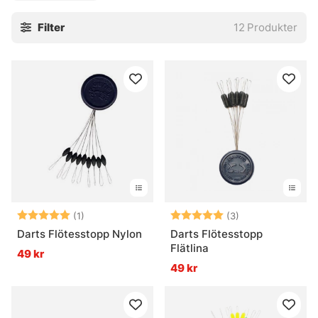
Filter
12
Produkter
Betyg:
5.0 utav 5 stjärnor
Betyg:
5.0 utav 5 stjär
(1)
(3)
Darts Flötesstopp Nylon
Darts Flötesstopp
Flätlina
49 kr
49 kr