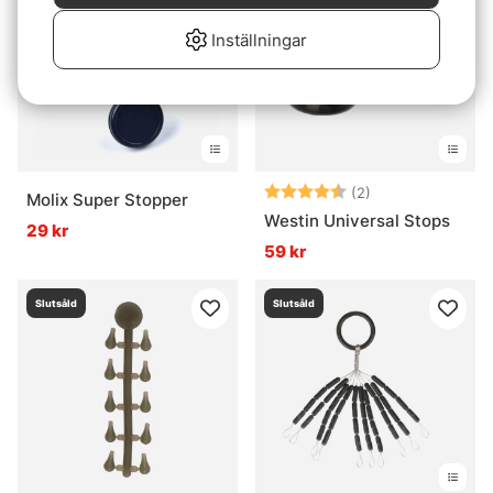
Inställningar
Betyg:
4.5 utav 5 stjär
(2)
Molix Super Stopper
Westin Universal Stops
29 kr
59 kr
Slutsåld
Slutsåld