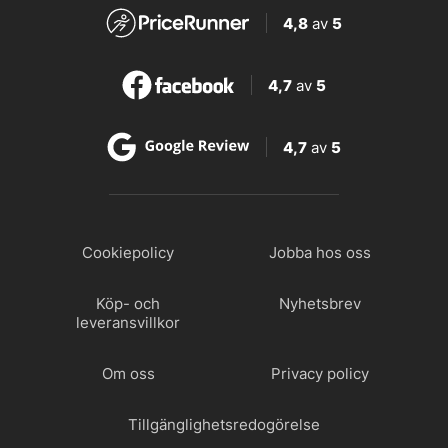
4,8
av
5
4,7
av
5
4,7
av
5
Cookiepolicy
Jobba hos oss
Köp- och
Nyhetsbrev
leveransvillkor
Om oss
Privacy policy
Tillgänglighetsredogörelse