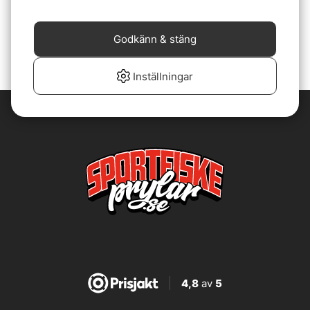
Fuji Hot Glue / Smältlim
Quick Set Epoxy
79 kr
69 kr
Godkänn & stäng
Inställningar
4,8
av
5