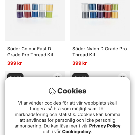
Vad är spöbyggnad?
Vad behövs för att bygga ett spö?
Vad är fördelen med att bygga eget spö?
Söder Colour Fast D
Söder Nylon D Grade Pro
Grade Pro Thread Kit
Thread Kit
Vad är ett färdigt set för spöbyggnad?
399 kr
399 kr
Slutsåld
Slutsåld
Cookies
Vi använder cookies för att vår webbplats skall
fungera så bra som möjligt samt för
marknadsföring och statistik. Cookies kan komma
att användas för personlig och icke personlig
annonsering. Du kan läsa mer i vår
Privacy Policy
och i vår
Cookiepolicy
.