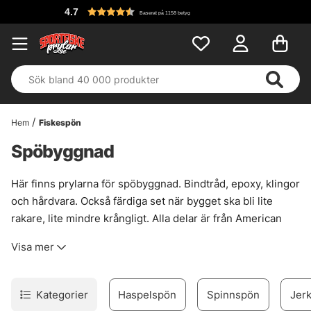
4.7
Baserat på 1158 betyg
Hem
Fiskespön
Spöbyggnad
Här finns prylarna för spöbyggnad. Bindtråd, epoxy, klingor
och hårdvara. Också färdiga set när bygget ska bli lite
rakare, lite mindre krångligt. Alla delar är från American
Tackle och håller hög nivå rakt igenom, utan onödigt
Visa mer
krusidull.
Att bygga eget spö har blivit en stillsamt
beroendeframkallande syssla för många fiskare. Det är lätt
Kategorier
Haspelspön
Spinnspön
Jer
att förstå varför. Passformen blir personlig, känslan i