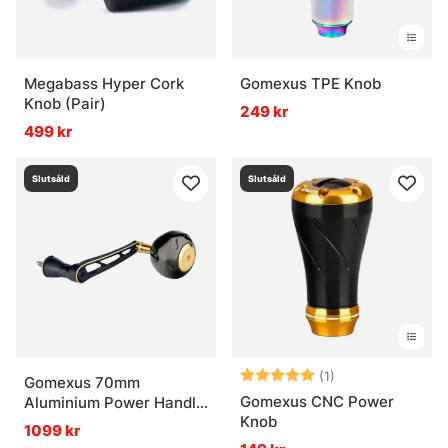
Megabass Hyper Cork
Gomexus TPE Knob
Knob (Pair)
249 kr
499 kr
Slutsåld
Slutsåld
Betyg:
5.0 utav 5 stjär
(1)
Gomexus 70mm
Gomexus CNC Power
Aluminium Power Handle
Knob
with 45mm Knob - Black
1099 kr
Gold