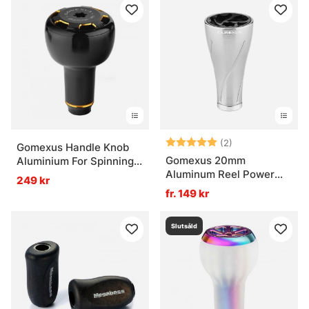
Betyg:
5.0 utav 5 stjär
(2)
Gomexus Handle Knob
Gomexus 20mm
Aluminium For Spinning
Aluminum Reel Power
Reel
249 kr
Knob
fr. 149 kr
Slutsåld