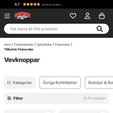
F
Baserat på 1158 betyg
Hem
Fiskemetoder
Spinnfiske
Fiskerullar
Tillbehör Fiskerullar
Vevknoppar
Kategorier
Övriga Rulltillbehör
Rulloljor & Rul
Filter
13
Produkter