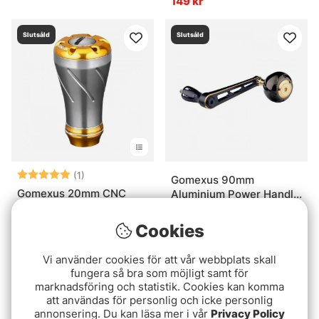
149 kr
Slutsåld
Slutsåld
Betyg:
5.0 utav 5 stjärnor
(1)
Gomexus 90mm
Gomexus 20mm CNC
Aluminium Power Handle
Aluminium Power Knob
with 45mm Titanium
1249 kr
Knob - Black & Gold
Cookies
149 kr
Vi använder cookies för att vår webbplats skall
Slutsåld
Slutsåld
fungera så bra som möjligt samt för
marknadsföring och statistik. Cookies kan komma
att användas för personlig och icke personlig
annonsering. Du kan läsa mer i vår
Privacy Policy