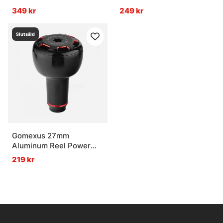
Knob - Smoke
& Silver
349 kr
249 kr
Slutsåld
Gomexus 27mm
Aluminum Reel Power
Knob Black/Red
219 kr