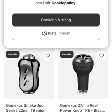
och i vår
Cookiepolicy
.
Godkänn & stäng
Gomexus Handle Knob
Gomexus 27mm
Inställningar
Cork For Spinning Reel -
Aluminum Reel Power
Cork/Silver
Knob Silver/Black
249 kr
219 kr
Slutsåld
Slutsåld
Gomexus Smoke Jedi
Gomexus 27mm Reel
Series 22mm Titanium
Power Knob TPE - Black