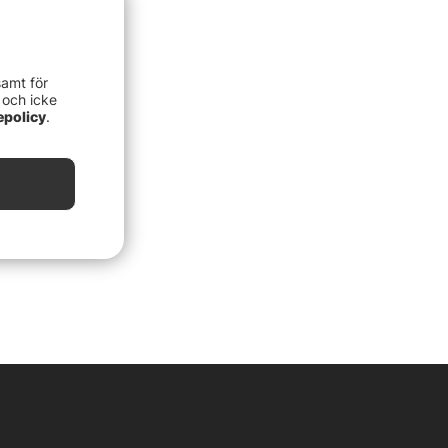
samt för
 och icke
epolicy
.