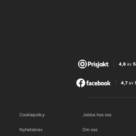
4,8
av
5
4,7
av
Cookiepolicy
Jobba hos oss
Nyhetsbrev
Om oss