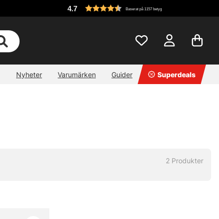
4.7
Baserat på 1157 betyg
Nyheter
Varumärken
Guider
Superdeals
2
Produkter