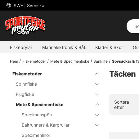
 SWE 
| Svenska
Fiskeprylar
Marinelektronik & Båt
Kläder & Skor
Ou
Hem
Fiskemetoder
Mete & Specimenfiske
Banklife
Sovsäckar & T
Täcken
Fiskemetoder
Spinnfiske
Flugfiske
Sortera
Mete & Specimenfiske
efter
Specimenspön
Baitrunners & Karprullar
Specimenlinor