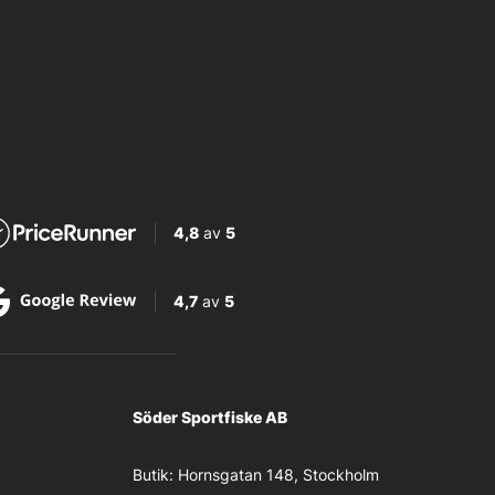
4,8
av
5
4,7
av
5
Söder Sportfiske AB
Butik:
Hornsgatan 148, Stockholm