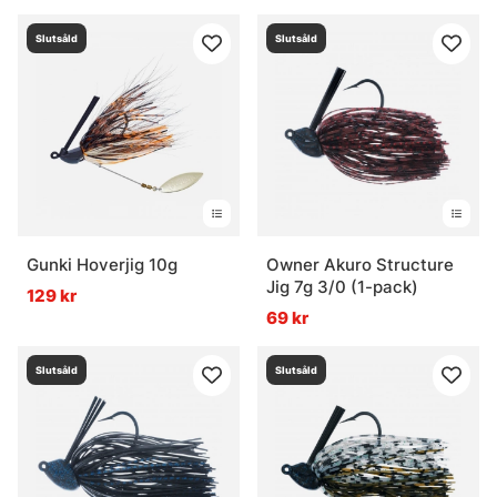
Slutsåld
Slutsåld
Gunki Hoverjig 10g
Owner Akuro Structure
Jig 7g 3/0 (1-pack)
129 kr
69 kr
Slutsåld
Slutsåld