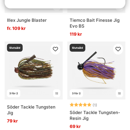
Illex Jungle Blaster
Tiemco Bait Finesse Jig
Evo BS
fr. 109 kr
119 kr
Slutsåld
Slutsåld
3 för 2
3 för 2
Betyg:
5.0 utav 5 stjär
(1)
Söder Tackle Tungsten
Söder Tackle Tungsten-
Jig
Resin Jig
79 kr
69 kr