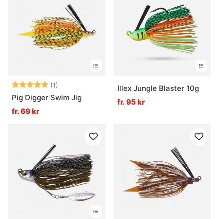
Vad är en jig med blade eller sked?
När fungerar jigs bäst?
Betyg:
5.0 utav 5 stjärnor
(1)
Illex Jungle Blaster 10g
Pig Digger Swim Jig
fr. 95 kr
fr. 69 kr