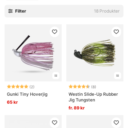
ger mer puls, mer tryck och ibland just den där extra trigg
Filter
18
Produkter
som behövs när fisket går trögt. Kör dem med en
favoritjigg eller ett creaturebait, beroende på hur mycket
volym och profil som passar dagen. Funkar fint när man vill
fiska metodiskt, men ändå ha lite nerv i betet. En rätt rak
kategori, fast ändå full av små finesser.
» Tillbaka till fiskedrag
Vanliga frågor om jigs
Betyg:
5.0 utav 5 stjärnor
Betyg:
4.5 utav 5 stjär
(2)
(8)
Vad är en jig?
Gunki Tiny Hoverjig
Westin Slide-Up Rubber
Jig Tungsten
65 kr
fr. 89 kr
Vad är skillnaden mellan olika jigghuvuden?