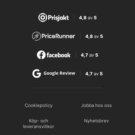
4,8
av
5
4,8
av
5
4,7
av
5
4,7
av
5
Cookiepolicy
Jobba hos oss
Köp- och
Nyhetsbrev
leveransvillkor