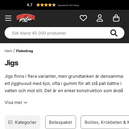
4.7
Baserat på 1157 betyg
Hem
Fiskedrag
Jigs
Jigs finns i flera varianter, men grundtanken är densamma:
ett jigghuvud med kjol, ofta i gummi för att stå pall bättre i
vatten och mot slit. Det är en enkel konstruktion som ändå
kan bli rätt listig. Football heads, stand ups, swinging
Visa mer
heads. Små skillnader, stor effekt. Valet av huvud styr hur
betet rör sig över sten, grus och vegetation, och det märks
särskilt när botten inte är snäll.
Kategorier
Betespaket
Boilies, Krokbeten &
I dag finns också jigs med sked eller blade framtill, vilket