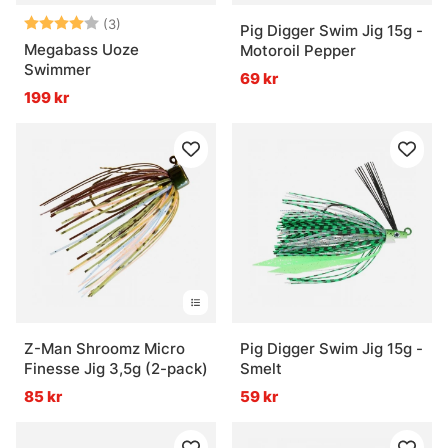
Betyg:
4.0 utav 5 stjärnor
(3)
Pig Digger Swim Jig 15g -
Megabass Uoze
Motoroil Pepper
Swimmer
69 kr
199 kr
Z-Man Shroomz Micro
Pig Digger Swim Jig 15g -
Finesse Jig 3,5g (2-pack)
Smelt
85 kr
59 kr