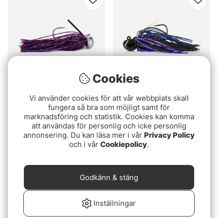
Cookies
Betyg:
5.0 utav 5 stjärnor
Betyg:
5.0 utav 5 stjär
(1)
(1)
Vi använder cookies för att vår webbplats skall
Bite Of Bleak Football
Molix Nano Jig
fungera så bra som möjligt samt för
Skirted Jig
marknadsföring och statistik. Cookies kan komma
fr. 79 kr
att användas för personlig och icke personlig
89 kr
annonsering. Du kan läsa mer i vår
Privacy Policy
och i vår
Cookiepolicy
.
Godkänn & stäng
Inställningar