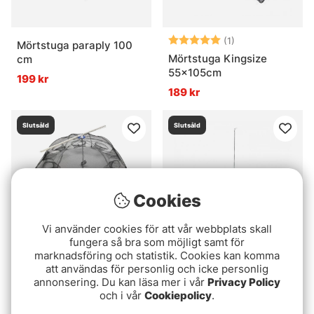
Betyg:
5.0 utav 5 stjär
(1)
Mörtstuga paraply 100
Mörtstuga Kingsize
cm
55x105cm
199 kr
189 kr
Slutsåld
Slutsåld
Cookies
Vi använder cookies för att vår webbplats skall
fungera så bra som möjligt samt för
marknadsföring och statistik. Cookies kan komma
Betyg:
1.0 utav 5 stjärn
(1)
Baitfish Bundle
att användas för personlig och icke personlig
Kinetic Baitfish Trap 8
annonsering. Du kan läsa mer i vår
Privacy Policy
629 kr
och i vår
Cookiepolicy
.
Holes