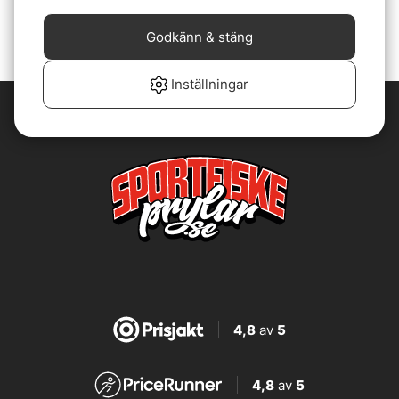
119 kr
Godkänn & stäng
Inställningar
4,8
av
5
4,8
av
5