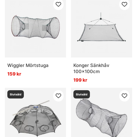
Wiggler Mörtstuga
Konger Sänkhåv
100x100cm
159 kr
199 kr
Slutsåld
Slutsåld