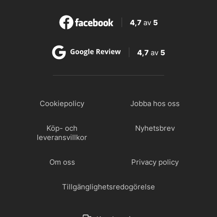
4,7
av
5
4,7
av
5
Cookiepolicy
Jobba hos oss
Köp- och
Nyhetsbrev
leveransvillkor
Om oss
Privacy policy
Tillgänglighetsredogörelse