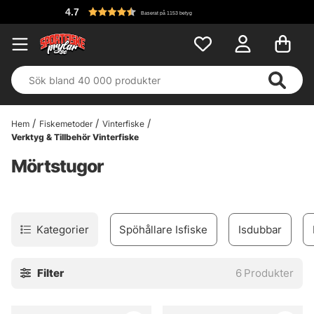
4.7
Baserat på 1153 betyg
Hem
Fiskemetoder
Vinterfiske
Verktyg & Tillbehör Vinterfiske
Mörtstugor
Kategorier
Spöhållare Isfiske
Isdubbar
Filter
6
Produkter